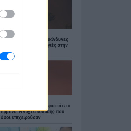
Σ
Ποιες είναι οι 6 πιο επικίνδυνες
δες για δασικές πυρκαγιές στην
Σ
νιστικό βίντεο από τη φωτιά στο
Γερμενό: Η νύχτα κόλασης που
 όσοι επιχειρούσαν