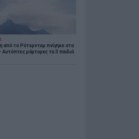
Σ
η από το Ρότερνταμ πνίγηκε στα
– Αυτόπτες μάρτυρες τα 3 παιδιά