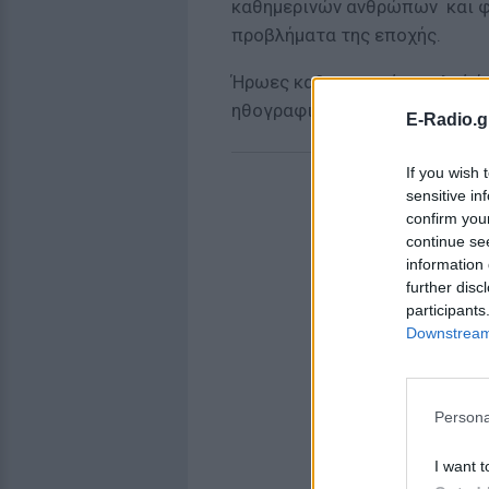
καθημερινών ανθρώπων και φέ
προβλήματα της εποχής.
Ήρωες καθημερινοί – απλοί ά
ηθογραφική ματιά του συγγρα
E-Radio.g
If you wish 
sensitive in
confirm you
continue se
information 
further disc
participants
Downstream 
Persona
I want t