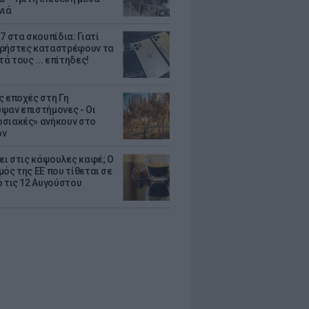
νιά
7 στα σκουπίδια: Γιατί
ρήστες καταστρέφουν τα
τά τους ... επίτηδες!
ς εποχές στη Γη
ψαν επιστήμονες - Oι
σιακές» ανήκουν στο
όν
ζει στις κάψουλες καφέ; Ο
μός της ΕΕ που τίθεται σε
ό τις 12 Αυγούστου