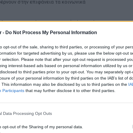
ρνουν στην επιφάνεια τα κοινωνικά
νθρωποι μεταφέρουν την εποχή μέσα από την
φέα.
r -
Do Not Process My Personal Information
ΔΙΑΦΗΜΙΣΗ
to opt-out of the sale, sharing to third parties, or processing of your per
formation for targeted advertising by us, please use the below opt-out s
r selection. Please note that after your opt-out request is processed y
eing interest-based ads based on personal information utilized by us or
disclosed to third parties prior to your opt-out. You may separately opt-
losure of your personal information by third parties on the IAB’s list of
. This information may also be disclosed by us to third parties on the
IA
Participants
that may further disclose it to other third parties.
ΕΙΔΗΣΕΙ
Φωτιά 
l Data Processing Opt Outs
μέσα κ
o opt-out of the Sharing of my personal data.