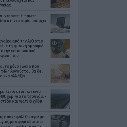
σε ξενοδοχείο και
Υγείας
ια Ίντερνετ: Η πρώτη
ίδα στην ιστορία υπάρχει
υναίκα από την Αιθιοπία
ral με τη φυσική ομορφιά
ίτε την εντυπωσιακή
ρφωσή της
ναι το μόνο ζώδιο που
α τέλη Αυγούστου θα δει
του να αλλάζει
ρα έχτισε τσιμεντένιο
00 χλμ. για τα τσουνάμι -
τίζει και γιατί διχάζει
ς αποκεφαλίζει άγαλμα
αγίας με σφυρί έξω από
α – Τρίτη επίθεση μέσα