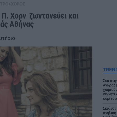
ΤΡΟ+ΧΟΡΟΣ
 Π. Χορν  ζωντανεύει και 
άς Αθήνας 
υτήριο
TREN
Σοκ στη
Ανδρας 
χωριού 
γεννητι
κορίτσι
Σκιάθος:
ανήλικη 