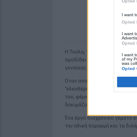
Opted 
I want t
Opted 
I want 
Advertis
Opted 
Η Τούλα, το φιντανάκι, ερωτε
I want t
of my P
προδίδει τον έρωτα της για τ
was col
γυναίκας με γνωριμίες που εκ
Opted 
Όταν αποκαλύπτεται η εγκυμοσ
"ελευθέρων ηθών" θα θελήσει 
του, φέρνοντας στην επιφάνε
δοκιμάζουν τον χαρακτήρα ό
Ένα έργο διαχρονικό γεμάτο ε
την ηθική παρακμή και τα διλ