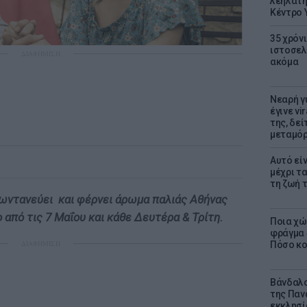
λεηλάτη
Κέντρο 
35 χρόν
ιστοσελ
ΔΙΑΦΗΜΙΣΗ
ακόμα
Νεαρή γ
έγινε vi
της, δε
μεταμό
Αυτό εί
μέχρι τ
τη ζωή 
ζωντανεύει και φέρνει άρωμα παλιάς Αθήνας
 από τις 7 Μαΐου και κάθε Δευτέρα & Τρίτη.
Ποια χώ
φράγμα 4
ΔΙΑΦΗΜΙΣΗ
Πόσο κοσ
Βάνδαλο
της Παν
εκκλησί