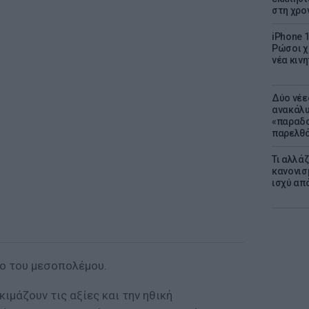
στη χρο
iPhone 1
Ρώσοι χ
νέα κινη
Δύο νέε
ανακάλυ
«παραδο
παρελθ
Τι αλλά
κανονισ
ισχύ απ
δο του μεσοπολέμου.
ιμάζουν τις αξίες και την ηθική