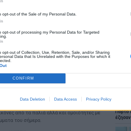
In
o opt-out of the Sale of my Personal Data.
In
to opt-out of processing my Personal Data for Targeted
ΕΙΔΗΣΕΙ
ing.
Meteo: 
In
εβδομά
ύεται το νεαρό Γιάγκο. Εκείνος όμως
Ελλάδα
o opt-out of Collection, Use, Retention, Sale, and/or Sharing
ersonal Data that Is Unrelated with the Purposes for which it
α μάτια της όμορφης Εύας, μιας έμπειρης
lected.
είνος μπορεί να εκμεταλλευτεί.
Out
ύνη της Τούλας, η κυρά- Κατίνα, μια γυναίκα
CONFIRM
να βοηθήσει το Φιντανάκι και την οικογένειά
ια ηθικά διλήμματα και καταστάσεις που
Data Deletion
Data Access
Privacy Policy
λων των ηρώων.
ΕΙΔΗΣΕΙ
Συγκλο
Πόρτο 
ικόνες από τα παλιά αλλά και ομοιότητες με
έζησαν
ήμματα του σήμερα.