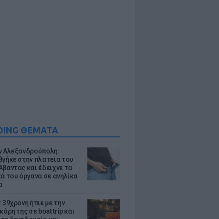
DING ΘΕΜΑΤΑ
ν Αλεξανδρούπολη:
βγήκε στην πλατεία του
Αβαντας και έδειχνε τα
κά του όργανα σε ανηλίκα
α
 39χρονη ήπιε με την
κόρη της σε boat trip και