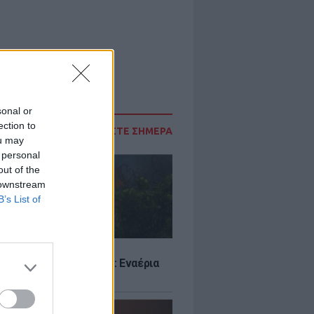
sonal or
ection to
ΔΙΑΒΑΣΤΕ ΣΗΜΕΡΑ
ou may
 personal
out of the
 downstream
B’s List of
Σ
στην Κρήνη Φαρσάλων: Εναέρια
αι SMS από το 112