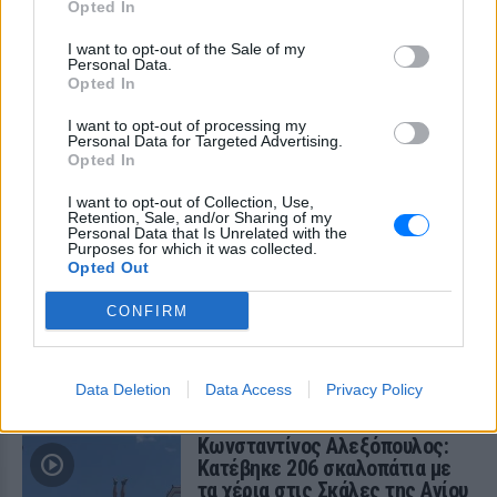
Opted In
ΧΤΕΣ
Η ηθοποιός μοιράστηκε μία φωτογραφία
I want to opt-out of the Sale of my
της με μαγιό από παραλία του νησιού
Personal Data.
Opted In
I want to opt-out of processing my
Personal Data for Targeted Advertising.
Opted In
I want to opt-out of Collection, Use,
Retention, Sale, and/or Sharing of my
Personal Data that Is Unrelated with the
Purposes for which it was collected.
Opted Out
Εύη Βατίδου: Αναψε φωτιές με κόκκινο μπικίνι
στην παραλία της Μυκόνου
CONFIRM
Το πρώην μοντέλο απολάμβανε χαλαρές στιγμές στην
παραλία Αγράρι, με την κάμερα του Mykonos Live TV να την
καταγράφει
ΧΤΕΣ
Data Deletion
Data Access
Privacy Policy
Κωνσταντίνος Αλεξόπουλος:
Κατέβηκε 206 σκαλοπάτια με
τα χέρια στις Σκάλες της Αγίου