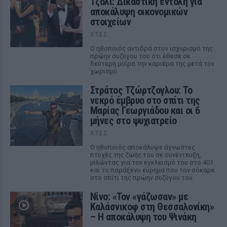
Τζολί: Δικαστική εντολή για
αποκάλυψη οικονομικών
στοιχείων
ΧΤΕΣ
Ο ηθοποιός αντιδρά στον ισχυρισμό της
πρώην συζύγου του ότι έθεσε σε
δεύτερη μοίρα την καριέρα της μετά τον
χωρισμό
Στράτος Τζώρτζογλου: Το
νεκρό έμβρυο στο σπίτι της
Μαρίας Γεωργιάδου και οι 6
μήνες στο ψυχιατρείο
ΧΤΕΣ
Ο ηθοποιός αποκάλυψε άγνωστες
πτυχές της ζωής του σε συνέντευξη,
μιλώντας για τον εγκλεισμό του στο 401
και το παράξενο εύρημα που τον σόκαρε
στο σπίτι της πρώην συζύγου του.
Νίνο: «Τον «γάζωσαν» με
Καλάσνικοφ στη Θεσσαλονίκη»
– Η αποκάλυψη του Ψινάκη