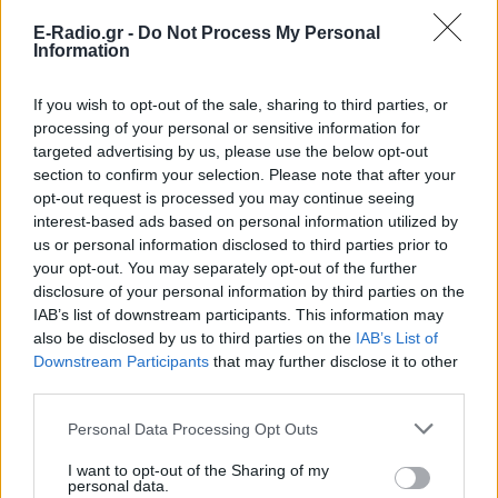
Οι συναυλίες επιτέλους
βγάζουν φτηνά εισιτήρια ‑
E-Radio.gr -
Do Not Process My Personal
Ποιοι καλλιτέχνες κατέβασαν
Information
τις τιμές
ΠΡΙΝ 6 ΏΡΕΣ
If you wish to opt-out of the sale, sharing to third parties, or
Οι fans δεν αντέχουν άλλες αυξήσεις: Τα
processing of your personal or sensitive information for
φθηνά εισιτήρια που εξαφανίζονται σε
targeted advertising by us, please use the below opt-out
λίγα λεπτά
section to confirm your selection. Please note that after your
Ο διάσημος κιθαρίστας απο τον
opt-out request is processed you may continue seeing
οποιο εμπνεύστηκε το όνομα
interest-based ads based on personal information utilized by
της η Αση Μπήλιου ‑ Πώς τη
us or personal information disclosed to third parties prior to
βάφτισαν
your opt-out. You may separately opt-out of the further
disclosure of your personal information by third parties on the
ΠΡΙΝ 6 ΏΡΕΣ
IAB’s list of downstream participants. This information may
Το πραγματικό της όνομα δεν είναι Αση:
also be disclosed by us to third parties on the
IAB’s List of
Η απίστευτη ιστορία πίσω από την
απόφαση της Ασης Μπήλιου που
Downstream Participants
that may further disclose it to other
ελάχιστοι γνώριζαν
third parties.
Το απογευματινό μπάνιο της
Personal Data Processing Opt Outs
Μαρίας Σολωμού στη θάλασσα:
Η τέλεια ώρα, γράφει από τη
I want to opt-out of the Sharing of my
Σαντορίνη
personal data.