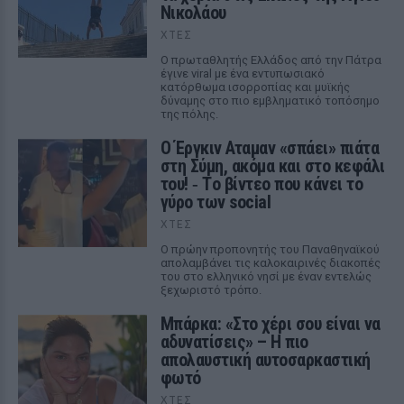
Νικολάου
ΧΤΕΣ
Ο πρωταθλητής Ελλάδος από την Πάτρα
έγινε viral με ένα εντυπωσιακό
κατόρθωμα ισορροπίας και μυϊκής
δύναμης στο πιο εμβληματικό τοπόσημο
της πόλης.
Ο Έργκιν Αταμαν «σπάει» πιάτα
στη Σύμη, ακόμα και στο κεφάλι
του! ‑ Tο βίντεο που κάνει το
γύρο των social
ΧΤΕΣ
Ο πρώην προπονητής του Παναθηναϊκού
απολαμβάνει τις καλοκαιρινές διακοπές
του στο ελληνικό νησί με έναν εντελώς
ξεχωριστό τρόπο.
Μπάρκα: «Στο χέρι σου είναι να
αδυνατίσεις» – Η πιο
απολαυστική αυτοσαρκαστική
φωτό
ΧΤΕΣ