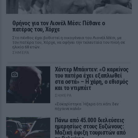
Θρήνος για τον Λιονέλ Μέσι: Πέθανε ο
πατέρας του, Χόρχε
Στο πένθος έχει βυθιστεί η οικογένεια του Λιονέλ Μέσι, με
τον πατέρα του, Χόρχε, να αφήνει την τελευταία του πνοή σε
ηλικία 68 ετών.
ΣΉΜΕΡΑ
Χάντερ Μπάιντεν: «Ο καρκίνος
του πατέρα έχει εξαπλωθεί
στα οστά» – Η χάρη, ο εθισμός
και το ντιμπέιτ
ΣΉΜΕΡΑ
«Σοκαρίστηκα. Ήξερα ότι κάτι δεν
πήγαινε καλά»
Πάνω από 45.000 διελεύσεις
ημερησίως στους Ευζώνους:
Μαζική άφιξη τουριστών από