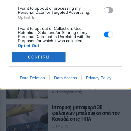
I want to opt-out of processing my
Personal Data for Targeted Advertising.
Opted In
Καύσιμα «φωτιά»: Η βενζίνη ξεπερνά τα 2
ευρώ το λίτρο παρά την πτώση του αργού
I want to opt-out of Collection, Use,
πετρελαίου διεθνώς
Retention, Sale, and/or Sharing of my
Personal Data that Is Unrelated with the
Purposes for which it was collected.
Οι διεθνείς τιμές του αργού πετρελαίου υποχωρούν, αλλά
στα πρατήρια οι τιμές δεν ακολουθούν
Opted Out
ΣΉΜΕΡΑ
CONFIRM
Το νέο καλοκαιρινό κόλπο των
κλεφτών αυτοκινήτων
Data Deletion
Data Access
Privacy Policy
ΣΉΜΕΡΑ
Tι λέει η ΕΛ.ΑΣ. για την προστασία του
αυτοκινήτου σας
Ιστορική μεταφορά 30
φαλαινών μπελούγκα από τον
Καναδά στις ΗΠΑ
ΣΉΜΕΡΑ