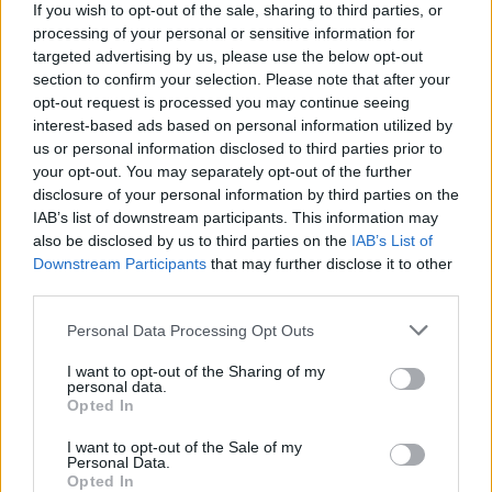
«busification»
If you wish to opt-out of the sale, sharing to third parties, or
processing of your personal or sensitive information for
ΣΉΜΕΡΑ
targeted advertising by us, please use the below opt-out
Βίντεο που φέρεται να δείχνει βίαιη
section to confirm your selection. Please note that after your
μεταφορά άνδρα για στρατιωτική
επιστράτευση στην Ουκρανία
opt-out request is processed you may continue seeing
επαναφέρει τη συζήτηση για το λεγόμενο
interest-based ads based on personal information utilized by
«busification».
us or personal information disclosed to third parties prior to
Πάρο: 4χρονος έχασε τη ζωή
your opt-out. You may separately opt-out of the further
του σε πισίνα beach bar –
disclosure of your personal information by third parties on the
Βούτηξε ο μπάρμαν για να τον
IAB’s list of downstream participants. This information may
ανασύρει
also be disclosed by us to third parties on the
IAB’s List of
Downstream Participants
that may further disclose it to other
ΣΉΜΕΡΑ
third parties.
Ο ιδιοκτήτης του beach bar και οι γονείς
του μικρού προσήχθησαν από τις αρχές -
σύμφωνα με πληροφορίες, κανείς δεν
Personal Data Processing Opt Outs
βρισκόταν κοντά στο παιδί εκείνη την
ώρα
I want to opt-out of the Sharing of my
personal data.
Opted In
I want to opt-out of the Sale of my
Personal Data.
Opted In