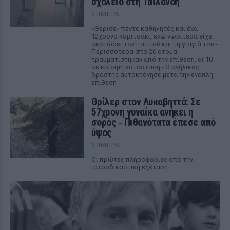
σχολείο στη Ταϊλάνδη
ΣΉΜΕΡΑ
«Θέρισε» πέντε καθηγητές και ένα
12χρονο κοριτσάκι, ενώ νωρίτερα είχε
σκοτώσει τον παππού και τη γιαγιά του -
Περισσότερα από 20 άτομα
τραυματίστηκαν από την επίθεση, οι 10
σε κρίσιμη κατάσταση - Ο ανήλικος
δράστης αυτοκτόνησε μετά την ένοπλη
επίθεση
Θρίλερ στον Λυκαβηττό: Σε
57χρονη γυναίκα ανήκει η
σορός ‑ Πιθανότατα έπεσε από
ύψος
ΣΉΜΕΡΑ
Οι πρώτες πληροφορίες από την
ιατροδικαστική εξέταση