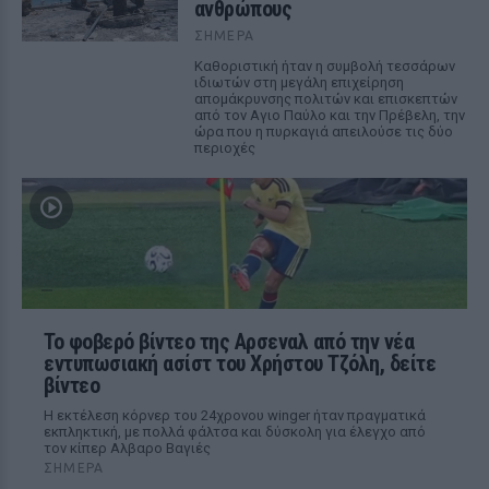
ανθρώπους
ΣΉΜΕΡΑ
Καθοριστική ήταν η συμβολή τεσσάρων
ιδιωτών στη μεγάλη επιχείρηση
απομάκρυνσης πολιτών και επισκεπτών
από τον Αγιο Παύλο και την Πρέβελη, την
ώρα που η πυρκαγιά απειλούσε τις δύο
περιοχές
Το φοβερό βίντεο της Αρσεναλ από την νέα
εντυπωσιακή ασίστ του Χρήστου Τζόλη, δείτε
βίντεο
Η εκτέλεση κόρνερ του 24χρονου winger ήταν πραγματικά
εκπληκτική, με πολλά φάλτσα και δύσκολη για έλεγχο από
τον κίπερ Αλβαρο Βαγιές
ΣΉΜΕΡΑ