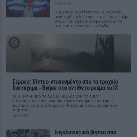
ΣΉΜΕΡΑ
Η 18χρονη αθλήτρια του ΓΣ Κηφισιάς
αναδείχθηκε δεύτερη στο μήκος με άλμα
στα 6,44μ., σχεδόν ισοφαρίζοντας το
ατομικό της ρεκόρ των 6,45μ.
Σέρρες: Βίντεο‑ντοκουμέντο από το τροχαίο
δυστύχημα ‑ Βγήκε στο αντίθετο ρεύμα το ΙΧ
Το ΙΧ βγήκε από το δρόμο, «καβάλησε» τη διπλή
διαχωριστική και συγκρούστηκε πλαγιομετωπικά με το
φορτηγό, με αποτέλεσμα τον θανάσιμο τραυματισμό των
επιβατών
ΣΉΜΕΡΑ
Συγκλονιστικό βίντεο από