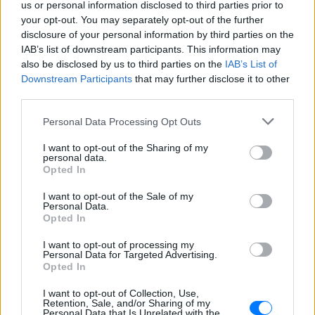
us or personal information disclosed to third parties prior to
εισιτήρια
your opt-out. You may separately opt-out of the further
ΣΉΜΕΡΑ
disclosure of your personal information by third parties on the
IAB’s list of downstream participants. This information may
Ο υφυπουργός Υποδομών Νίκος Ταχιάος
εξήγησε γιατί τα πρώτα δρομολόγια θα
also be disclosed by us to third parties on the
IAB’s List of
γίνονται νυχτερινές ώρες χωρίς
Downstream Participants
that may further disclose it to other
επιβάτες, και τι προβλέπεται για
εισιτήρια και νέες επεκτάσεις.
third parties.
ΗΠΑ: 15χρονος με στολή
Personal Data Processing Opt Outs
κλόουν δολοφόνησε
ηλικιωμένο σε στάση
I want to opt-out of the Sharing of my
λεωφορείου – Βίντεο του
personal data.
Opted In
δράστη γίνεται viral
ΣΉΜΕΡΑ
I want to opt-out of the Sale of my
Personal Data.
Ο έφηβος δράστης μαχαίρωσε
Opted In
επανειλημμένα τον 78χρονο Τζον Γουέσλι
Αλεν σε στάση λεωφορείου, με
αποτέλεσμα τον θάνατό του, σύμφωνα
I want to opt-out of processing my
με τις αρχές
Personal Data for Targeted Advertising.
Opted In
Σέρρες: Συγκλονίζει η
κατάθεση του οδηγού –
I want to opt-out of Collection, Use,
Retention, Sale, and/or Sharing of my
«Κοίταξα να στρίψω αριστερά
Personal Data that Is Unrelated with the