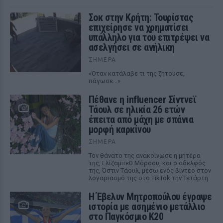
Σοκ στην Κρήτη: Τουρίστας
επιχείρησε να χρηματίσει
υπάλληλο για του επιτρέψει να
ασελγήσει σε ανήλικη
ΣΉΜΕΡΑ
«Όταν κατάλαβε τι της ζητούσε,
πάγωσε...»
Πέθανε η influencer Σίντνεϊ
Τάουλ σε ηλικία 26 ετών
έπειτα από μάχη με σπάνια
μορφή καρκίνου
ΣΉΜΕΡΑ
Τον θάνατο της ανακοίνωσε η μητέρα
της, Ελίζαμπεθ Μόροου, και ο αδελφός
της, Όστιν Τάουλ, μέσω ενός βίντεο στον
λογαριασμό της στο TikTok την Τετάρτη
Η Έβελυν Μητροπούλου έγραψε
ιστορία με ασημένιο μετάλλιο
στο Παγκόσμιο Κ20