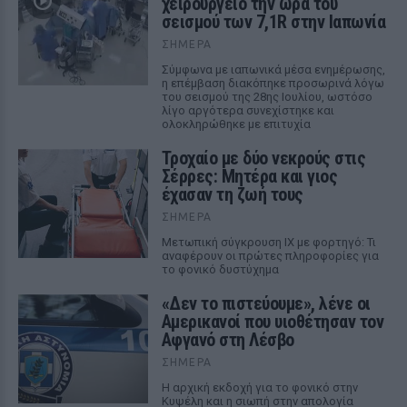
χειρουργείο την ώρα του
σεισμού των 7,1R στην Ιαπωνία
ΣΉΜΕΡΑ
Σύμφωνα με ιαπωνικά μέσα ενημέρωσης,
η επέμβαση διακόπηκε προσωρινά λόγω
του σεισμού της 28ης Ιουλίου, ωστόσο
λίγο αργότερα συνεχίστηκε και
ολοκληρώθηκε με επιτυχία
Τροχαίο με δύο νεκρούς στις
Σέρρες: Μητέρα και γιος
έχασαν τη ζωή τους
ΣΉΜΕΡΑ
Μετωπική σύγκρουση ΙΧ με φορτηγό: Τι
αναφέρουν οι πρώτες πληροφορίες για
το φονικό δυστύχημα
«Δεν το πιστεύουμε», λένε οι
Αμερικανοί που υιοθέτησαν τον
Αφγανό στη Λέσβο
ΣΉΜΕΡΑ
Η αρχική εκδοχή για το φονικό στην
Κυψέλη και η σιωπή στην απολογία