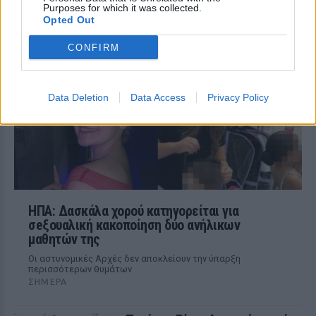
για να γλιτώσω, δεν πρόλαβα»
Purposes for which it was collected.
Opted Out
ΣΉΜΕΡΑ
Ο οδηγός του φορτηγού που ενεπλάκη
CONFIRM
στη σύγκρουση με το ΙΧ μητέρας και γιου
περιέγραψε πώς έγινε το μοιραίο
δυστύχημα.
Data Deletion
Data Access
Privacy Policy
ΗΠΑ: Δασκάλα χορού κατηγορείται για
σeξουαλική κακοποίηση δύο ανήλικων
μαθητών της
Οι αστυνομικές Αρχές δεν αποκλείουν την ύπαρξη
περισσότερων θυμάτων
ΣΉΜΕΡΑ