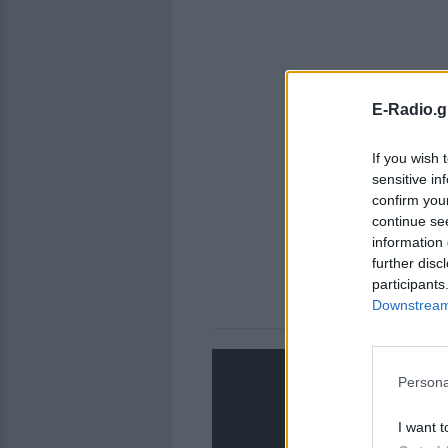
E-Radio.g
If you wish 
sensitive in
confirm you
continue se
information 
further disc
participants
Downstream 
Persona
I want t