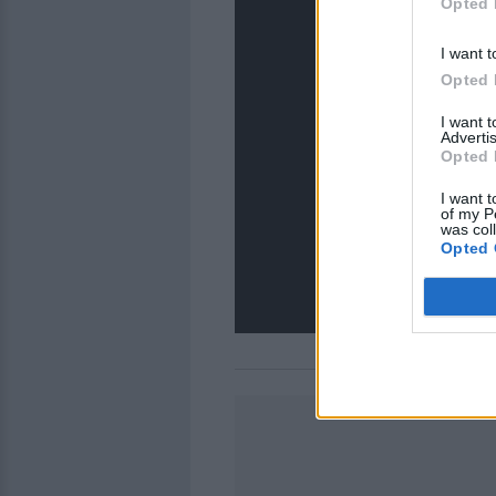
Opted 
I want t
Opted 
I want 
Advertis
Opted 
I want t
of my P
was col
Opted 