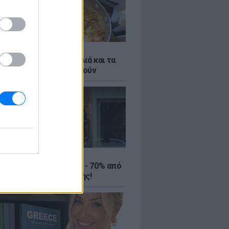
ό γιαούρτι: Μία κουταλιά και τα
led eggs θα απογειωθούν
ΤΕ
ιρινές εκπτώσεις έως - 70% από
αλύτερα eshops ένδυσης!