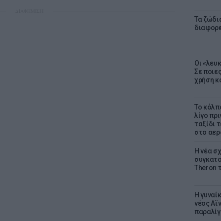
ΔΙΑΦΗΜΙΣΗ
Τα ζώδια
διαφορ
Οι «λευ
Σε ποιε
χρήση κ
Το κόλπ
λίγο πρι
ταξίδι 
στο αερ
Η νέα σχ
συγκατοί
Theron 
Η γυναί
νέος Αϊν
παραλίγο