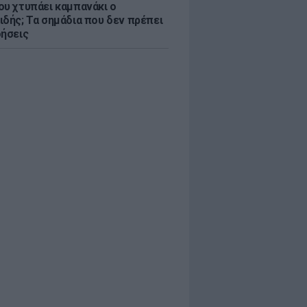
ου χτυπάει καμπανάκι ο
ιδής; Τα σημάδια που δεν πρέπει
οήσεις