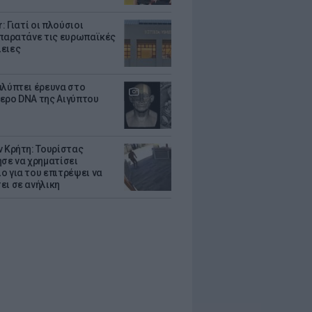
r: Γιατί οι πλούσιοι
 παρατάνε τις ευρωπαϊκές
ειες
αλύπτει έρευνα στο
ερο DNA της Αιγύπτου
ν Κρήτη: Τουρίστας
ησε να χρηματίσει
ο για του επιτρέψει να
ει σε ανήλικη