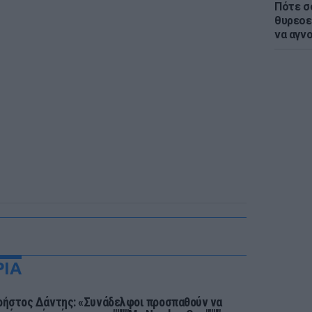
Πότε σ
θυρεοε
να αγν
ΡΙΑ
ρήστος Δάντης: «Συνάδελφοι προσπαθούν να