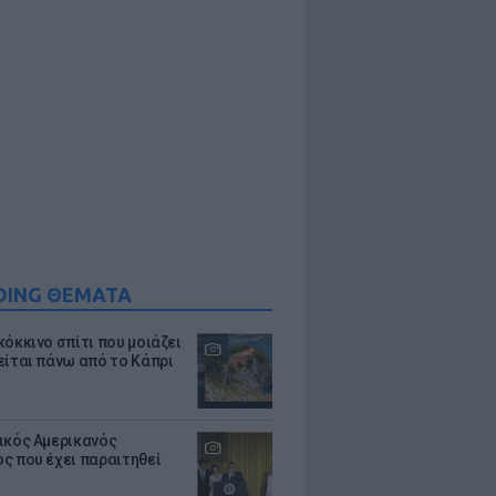
DING ΘΕΜΑΤΑ
κόκκινο σπίτι που μοιάζει
είται πάνω από το Κάπρι
ικός Αμερικανός
ς που έχει παραιτηθεί