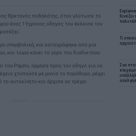
Explaine
ένας Βρετανός ποδηλάτης, όταν γλύτωσε τα
Κινέζοι
πολυτέλ
αφού ένας 19χρονος οδηγός του έκλεισε τον
προσέξει.
Τι αποκ
αρχαιότ
γο υπερβολική, και καταγράφηκε από μια
υ, και τώρα κάνει το γύρο του διαδικτύου.
τό του Ράμπο, όρμησε προς τον οδηγό για να
Σοκ στη
επιχείρ
νέχεια χτυπούσε με μανία το παράθυρο, μέχρι
υπάλληλ
ασελγήσ
ό το αυτοκίνητο και άρχισε να τρέχει
ΔΙΑΦΗΜΙΣΗ