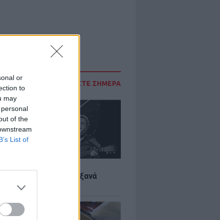
sonal or
ΔΙΑΒΑΣΤΕ ΣΗΜΕΡΑ
ection to
ou may
 personal
out of the
 downstream
B’s List of
LTURE
it wonders που έγιναν ξανά
οι από… ατύχημα