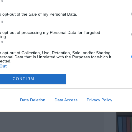
In
o opt-out of the Sale of my Personal Data.
In
ΕΥ ΖΗΝ
to opt-out of processing my Personal Data for Targeted
Ελληνικ
ing.
scramb
In
o opt-out of Collection, Use, Retention, Sale, and/or Sharing
ersonal Data that Is Unrelated with the Purposes for which it
lected.
Out
CONFIRM
ΚΕΡΔΙΣ
Καλοκα
ΔΙΑΦΗΜΙΣΗ
Data Deletion
Data Access
Privacy Policy
τα μεγ