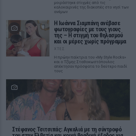
μοιράστηκε στιγμές από τις
καλοκαιρινές της διακοπές στο νησί των
ανέμων
H Ιωάννα Σιαμπάνη ανέβασε
φωτογραφίες με τους γιους
της – Η στιγμή του θηλασμού
και οι μέρες χωρίς πρόγραμμα
ΧΤΕΣ
Η πρώην παίκτρια του «My Style Rocks»
και ο Τζίμης Σταθοκωστόπουλος
απέκτησαν πρόσφατα το δεύτερο παιδί
τους
Στέφανος Τσιτσιπάς: Αγκαλιά με τη σύντροφό
του στην Ελβετία και κοινή βραδινή έξοδος για