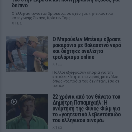
δείπνο
Ο Έλληνας τενίστας βρίσκεται σε σχέση με την εικαστικό
καταγωγής Σικάγο, Κρίστεν Τομς
ΧΤΕΣ
Ο Μπρούκλιν Μπέκαμ έβρασε
μακαρόνια με θαλασσινό νερό
και δέχτηκε ανελέητο
τρολάρισμα online
ΧΤΕΣ
Πολλοί εξέφρασαν απορία για την
καταλληλότητα του νερού, με σχόλια
όπως «τα πόδια του δεν ήταν μέσα σε
αυτό;»
22 χρόνια από τον θάνατο του
Δημήτρη Παπαμιχαήλ: Η
ανάρτηση της Φίνος Φιλμ για
το «γοητευτικό λεβεντόπαιδο
του ελληνικού σινεμά»
ΧΤΕΣ