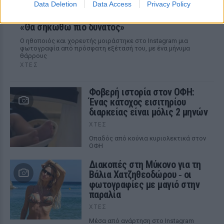
Data Deletion
Data Access
Privacy Policy
Ατύχημα για τον Ιβάν Σβιτάιλο στην Κέρκυρα:
«Θα σηκωθώ πιο δυνατός»
Ο ηθοποιός και χορευτής μοιράστηκε στο Instagram μια
φωτογραφία από πρόσφατη εξέτασή του, με ένα μήνυμα
θάρρους
ΧΤΕΣ
Φοβερή ιστορία στον ΟΦΗ:
Ένας κάτοχος εισιτηρίου
διαρκείας είναι μόλις 2 μηνών
ΧΤΕΣ
Οπαδός από κούνια κυριολεκτικά στον
ΟΦΗ
Διακοπές στη Μύκονο για τη
Βάλια Χατζηθεοδώρου ‑ οι
φωτογραφίες με μαγιό στην
παραλία
ΧΤΕΣ
Μέσα από ανάρτηση στο Instagram