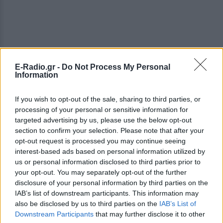
E-Radio.gr -
Do Not Process My Personal
Information
ΔΕΙΤΕ ΕΠΙΣΗΣ
If you wish to opt-out of the sale, sharing to third parties, or
ΣΤΗΝ ΙΔΙΑ ΚΑΤΗΓΟΡΙΑ
processing of your personal or sensitive information for
targeted advertising by us, please use the below opt-out
Βάλια Χατζηθεοδώρου: Μπικίνι
section to confirm your selection. Please note that after your
και βραδινές έξοδοι στη
opt-out request is processed you may continue seeing
Μύκονο – Οι φωτογραφίες της
interest-based ads based on personal information utilized by
us or personal information disclosed to third parties prior to
ΣΉΜΕΡΑ
your opt-out. You may separately opt-out of the further
Η παρουσιάστρια μοιράστηκε στο
disclosure of your personal information by third parties on the
Instagram σειρά στιγμιότυπων από τις
καλοκαιρινές της διακοπές στο «νησί
IAB’s list of downstream participants. This information may
των ανέμων».
also be disclosed by us to third parties on the
IAB’s List of
Downstream Participants
that may further disclose it to other
Η Γαρυφαλλιά Καληφώνη στην