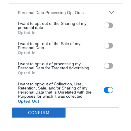
third parties.
Πάρο με μαύρο μπικίνι ‑ δείτε
τις πόζες της
Personal Data Processing Opt Outs
ΣΉΜΕΡΑ
I want to opt-out of the Sharing of my
Το μοντέλο μοιράστηκε φωτογραφίες
personal data.
από τις καλοκαιρινές της διακοπές στο
νησί των Κυκλάδων
Opted In
Ιωάννα Τούνη: «Έβγαλα όλο το
I want to opt-out of the Sale of my
Personal Data.
βράδυ στο νοσοκομείο με ορούς
Opted In
και αντιβιώσεις»
ΣΉΜΕΡΑ
I want to opt-out of processing my
Personal Data for Targeted Advertising.
Η επιχειρηματίας έπαθε τροφική
Opted In
δηλητηρίαση και μοιράστηκε με τους
followers της στο Instagram τις δύσκολες
ώρες που πέρασε.
I want to opt-out of Collection, Use,
Retention, Sale, and/or Sharing of my
Personal Data that Is Unrelated with the
Purposes for which it was collected.
Opted Out
CONFIRM