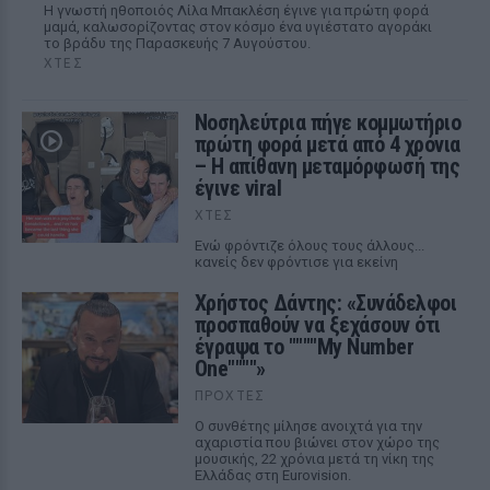
Η γνωστή ηθοποιός Λίλα Μπακλέση έγινε για πρώτη φορά
μαμά, καλωσορίζοντας στον κόσμο ένα υγιέστατο αγοράκι
το βράδυ της Παρασκευής 7 Αυγούστου.
ΧΤΕΣ
Νοσηλεύτρια πήγε κομμωτήριο
πρώτη φορά μετά από 4 χρόνια
– Η απίθανη μεταμόρφωσή της
έγινε viral
ΧΤΕΣ
Ενώ φρόντιζε όλους τους άλλους...
κανείς δεν φρόντισε για εκείνη
Χρήστος Δάντης: «Συνάδελφοι
προσπαθούν να ξεχάσουν ότι
έγραψα το """"My Number
One""""»
ΠΡΟΧΤΈΣ
Ο συνθέτης μίλησε ανοιχτά για την
αχαριστία που βιώνει στον χώρο της
μουσικής, 22 χρόνια μετά τη νίκη της
Ελλάδας στη Eurovision.