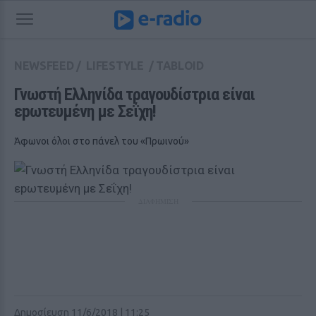
NEWSFEED
/
LIFESTYLE
/
TABLOID
Γνωστή Ελληνίδα τραγουδίστρια είναι 
εpωτευμένη με Σεΐχη!
Άφωνοι όλοι στο πάνελ του «Πρωινού»
ΔΙΑΦΗΜΙΣΗ
Δημοσίευση 11/6/2018 | 11:25