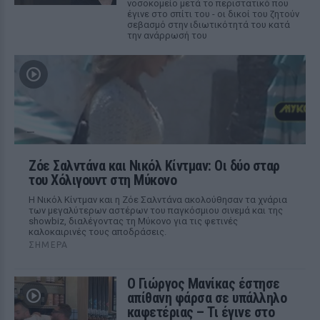
νοσοκομείο μετά το περιστατικό που
έγινε στο σπίτι του - οι δικοί του ζητούν
σεβασμό στην ιδιωτικότητά του κατά
την ανάρρωσή του
Ζόε Σαλντάνα και Νικόλ Κίντμαν: Οι δύο σταρ
του Χόλιγουντ στη Μύκονο
Η Νικόλ Κίντμαν και η Ζόε Σαλντάνα ακολούθησαν τα χνάρια
των μεγαλύτερων αστέρων του παγκόσμιου σινεμά και της
showbiz, διαλέγοντας τη Μύκονο για τις φετινές
καλοκαιρινές τους αποδράσεις.
ΣΉΜΕΡΑ
Ο Γιώργος Μανίκας έστησε
απίθανη φάρσα σε υπάλληλο
καφετέριας – Τι έγινε στο