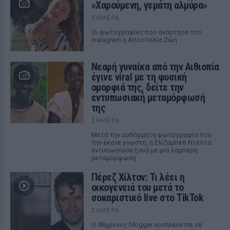
«Χαρούμενη, γεμάτη αλμύρα»
ΣΉΜΕΡΑ
Οι φωτογραφίες που ανάρτησε στο
Instagram η Αποστολία Ζώη
Νεαρή γυναίκα από την Αιθιοπία
έγινε viral με τη φυσική
ομορφιά της, δείτε την
εντυπωσιακή μεταμόρφωσή
της
ΣΉΜΕΡΑ
Μετά την αυθόρμητη φωτογραφία που
την έκανε γνωστή, η Ελίζαμπεθ Ντέστα
εντυπωσίασε ξανά με μια λαμπερή
μεταμόρφωση
Πέρεζ Χίλτον: Τι λέει η
οικογένειά του μετά το
σοκαριστικό live στο TikTok
ΣΉΜΕΡΑ
Ο 48χρονος blogger νοσηλεύεται σε