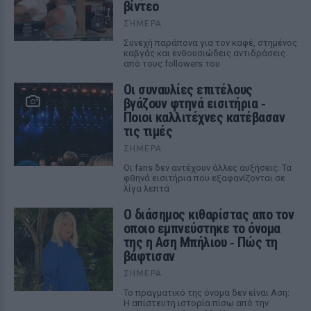
βίντεο
ΣΉΜΕΡΑ
Συνεχή παράπονα για τον καφέ, στημένος
καβγάς και ενθουσιώδεις αντιδράσεις
από τους followers του
Οι συναυλίες επιτέλους
βγάζουν φτηνά εισιτήρια ‑
Ποιοι καλλιτέχνες κατέβασαν
τις τιμές
ΣΉΜΕΡΑ
Οι fans δεν αντέχουν άλλες αυξήσεις: Τα
φθηνά εισιτήρια που εξαφανίζονται σε
λίγα λεπτά
Ο διάσημος κιθαρίστας απο τον
οποιο εμπνεύστηκε το όνομα
της η Αση Μπήλιου ‑ Πώς τη
βάφτισαν
ΣΉΜΕΡΑ
Το πραγματικό της όνομα δεν είναι Αση:
Η απίστευτη ιστορία πίσω από την