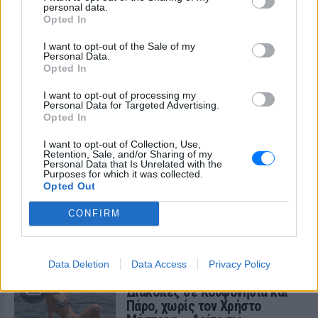
Βλαδίμηρος Κυριακίδης: «Ο
personal data.
Θεός είναι δημιούργημα του
Opted In
ανθρώπου ‑ δεν πιστεύω σε
αυτόν»
I want to opt-out of the Sale of my
Personal Data.
ΣΉΜΕΡΑ
Opted In
Μιλώντας στο vidcast του Θανάση Λάλα,
ο γνωστός ηθοποιός Βλαδίμηρος
I want to opt-out of processing my
Κυριακίδης εξήγησε γιατί δεν πιστεύει
Personal Data for Targeted Advertising.
στον Θεό και τι τον γοητεύει στη
Opted In
φιλοσοφία γύρω από την ύπαρξή του.
I want to opt-out of Collection, Use,
Τους είδαν με δαχτυλίδι
Retention, Sale, and/or Sharing of my
αρραβώνων στο Παρίσι ‑
Personal Data that Is Unrelated with the
Purposes for which it was collected.
Μήπως διάσημο ζευγάρι έκανε
Opted Out
το επόμενο βήμα;
ΣΉΜΕΡΑ
CONFIRM
Το ζευγάρι εντοπίστηκε στο Παρίσι με
βέρες του γαλλικού οίκου Boucheron στο
αριστερό χέρι
Data Deletion
Data Access
Privacy Policy
Γαρυφαλλιά Καληφώνη:
Διακοπές σε Κουφονήσια και
Πάρο, χωρίς τον Χρήστο