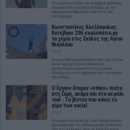
Το πρώην μοντέλο απολάμβανε χαλαρές
στιγμές στην παραλία Αγράρι, με την
κάμερα του Mykonos Live TV να την
καταγράφει
Κωνσταντίνος Αλεξόπουλος:
Κατέβηκε 206 σκαλοπάτια με
τα χέρια στις Σκάλες της Αγίου
Νικολάου
ΧΤΕΣ
Ο πρωταθλητής Ελλάδος από την Πάτρα
έγινε viral με ένα εντυπωσιακό
κατόρθωμα ισορροπίας και μυϊκής
δύναμης στο πιο εμβληματικό τοπόσημο
της πόλης.
Ο Έργκιν Αταμαν «σπάει» πιάτα
στη Σύμη, ακόμα και στο κεφάλι
του! ‑ Tο βίντεο που κάνει το
γύρο των social
ΧΤΕΣ
Ο πρώην προπονητής του Παναθηναϊκού
απολαμβάνει τις καλοκαιρινές διακοπές
του στο ελληνικό νησί με έναν εντελώς