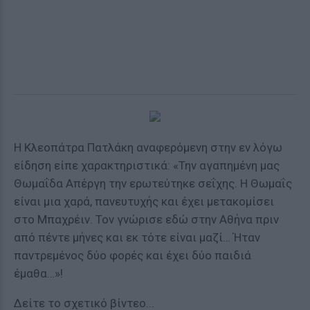
Η Κλεοπάτρα Πατλάκη αναφερόμενη στην εν λόγω
είδηση είπε χαρακτηριστικά: «Την αγαπημένη μας
Θωμαΐδα Απέργη την ερωτεύτηκε σεΐχης. Η Θωμαΐς
είναι μια χαρά, πανευτυχής και έχει μετακομίσει
στο Μπαχρέιν. Τον γνώρισε εδώ στην Αθήνα πριν
από πέντε μήνες και εκ τότε είναι μαζί… Ήταν
παντρεμένος δύο φορές και έχει δύο παιδιά
έμαθα…»!
Δείτε το σχετικό βίντεο...