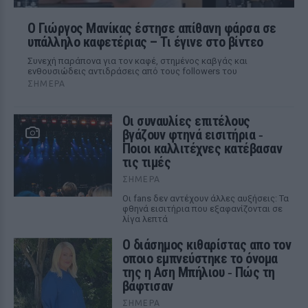
Ο Γιώργος Μανίκας έστησε απίθανη φάρσα σε
υπάλληλο καφετέριας – Τι έγινε στο βίντεο
Συνεχή παράπονα για τον καφέ, στημένος καβγάς και
ενθουσιώδεις αντιδράσεις από τους followers του
ΣΉΜΕΡΑ
Οι συναυλίες επιτέλους
βγάζουν φτηνά εισιτήρια ‑
Ποιοι καλλιτέχνες κατέβασαν
τις τιμές
ΣΉΜΕΡΑ
Οι fans δεν αντέχουν άλλες αυξήσεις: Τα
φθηνά εισιτήρια που εξαφανίζονται σε
λίγα λεπτά
Ο διάσημος κιθαρίστας απο τον
οποιο εμπνεύστηκε το όνομα
της η Αση Μπήλιου ‑ Πώς τη
βάφτισαν
ΣΉΜΕΡΑ