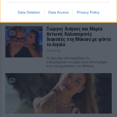
φωτογραφίες
ΣΉΜΕΡΑ
Data Deletion
Data Access
Privacy Policy
Στις εικόνες που ανέβασε ποζάρει με το
μαγιό της στα υπέροχα νερά της Πάρου
Γιώργος Λιάγκας και Μαρία
Αντωνά: Καλοκαιρινές
διακοπές στη Μύκονο με φόντο
το Αιγαίο
ΣΉΜΕΡΑ
Το ζευγάρι απολαμβάνει τις
καλοκαιρινές στιγμές πριν επιστρέψει
στις υποχρεώσεις της Αθήνας