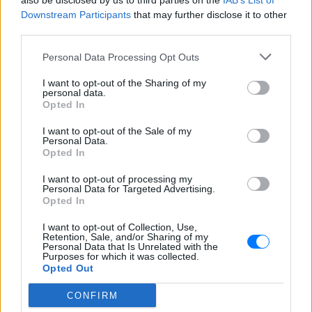
also be disclosed by us to third parties on the
IAB’s List of
Downstream Participants
that may further disclose it to other
third parties.
Personal Data Processing Opt Outs
ΔΕΙΤΕ ΕΠΙΣΗΣ
I want to opt-out of the Sharing of my
personal data.
ΣΤΗΝ ΙΔΙΑ ΚΑΤΗΓΟΡΙΑ
Opted In
I want to opt-out of the Sale of my
Τους είδαν με δαχτυλίδι
Personal Data.
αρραβώνων στο Παρίσι ‑
Opted In
Μήπως διάσημο ζευγάρι έκανε
το επόμενο βήμα;
I want to opt-out of processing my
Personal Data for Targeted Advertising.
ΣΉΜΕΡΑ
Opted In
Το ζευγάρι εντοπίστηκε στο Παρίσι με
βέρες του γαλλικού οίκου Boucheron στο
I want to opt-out of Collection, Use,
αριστερό χέρι
Retention, Sale, and/or Sharing of my
Personal Data that Is Unrelated with the
Purposes for which it was collected.
Γαρυφαλλιά Καληφώνη:
Opted Out
Διακοπές σε Κουφονήσια και
Πάρο, χωρίς τον Χρήστο
CONFIRM
Μάστορα – Δείτε τις