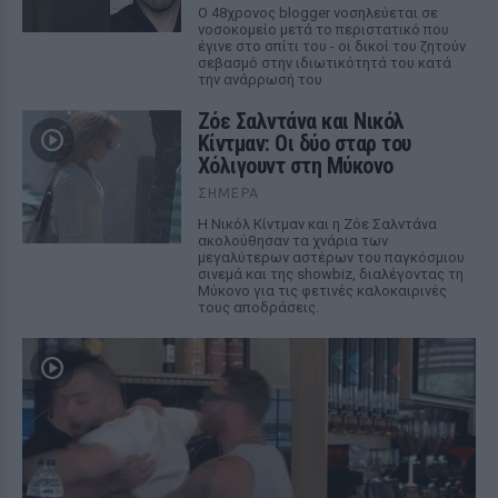
Ο 48χρονος blogger νοσηλεύεται σε
νοσοκομείο μετά το περιστατικό που
έγινε στο σπίτι του - οι δικοί του ζητούν
σεβασμό στην ιδιωτικότητά του κατά
την ανάρρωσή του
Ζόε Σαλντάνα και Νικόλ
Κίντμαν: Οι δύο σταρ του
Χόλιγουντ στη Μύκονο
ΣΉΜΕΡΑ
Η Νικόλ Κίντμαν και η Ζόε Σαλντάνα
ακολούθησαν τα χνάρια των
μεγαλύτερων αστέρων του παγκόσμιου
σινεμά και της showbiz, διαλέγοντας τη
Μύκονο για τις φετινές καλοκαιρινές
τους αποδράσεις.