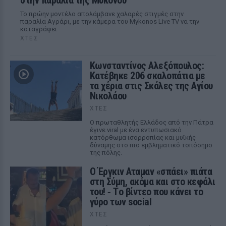
στην παραλία της Μυκόνου
Το πρώην μοντέλο απολάμβανε χαλαρές στιγμές στην
παραλία Αγράρι, με την κάμερα του Mykonos Live TV να την
καταγράφει
ΧΤΕΣ
Κωνσταντίνος Αλεξόπουλος:
Κατέβηκε 206 σκαλοπάτια με
τα χέρια στις Σκάλες της Αγίου
Νικολάου
ΧΤΕΣ
Ο πρωταθλητής Ελλάδος από την Πάτρα
έγινε viral με ένα εντυπωσιακό
κατόρθωμα ισορροπίας και μυϊκής
δύναμης στο πιο εμβληματικό τοπόσημο
της πόλης.
Ο Έργκιν Αταμαν «σπάει» πιάτα
στη Σύμη, ακόμα και στο κεφάλι
του! ‑ Tο βίντεο που κάνει το
γύρο των social
ΧΤΕΣ