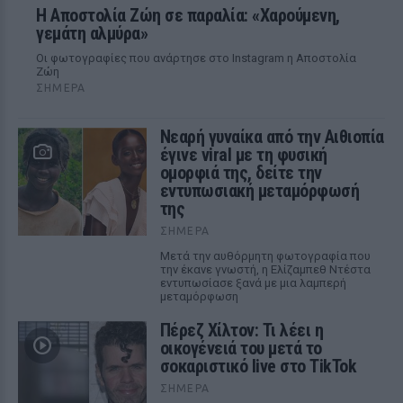
Η Αποστολία Ζώη σε παραλία: «Χαρούμενη,
γεμάτη αλμύρα»
Οι φωτογραφίες που ανάρτησε στο Instagram η Αποστολία
Ζώη
ΣΉΜΕΡΑ
Νεαρή γυναίκα από την Αιθιοπία
έγινε viral με τη φυσική
ομορφιά της, δείτε την
εντυπωσιακή μεταμόρφωσή
της
ΣΉΜΕΡΑ
Μετά την αυθόρμητη φωτογραφία που
την έκανε γνωστή, η Ελίζαμπεθ Ντέστα
εντυπωσίασε ξανά με μια λαμπερή
μεταμόρφωση
Πέρεζ Χίλτον: Τι λέει η
οικογένειά του μετά το
σοκαριστικό live στο TikTok
ΣΉΜΕΡΑ