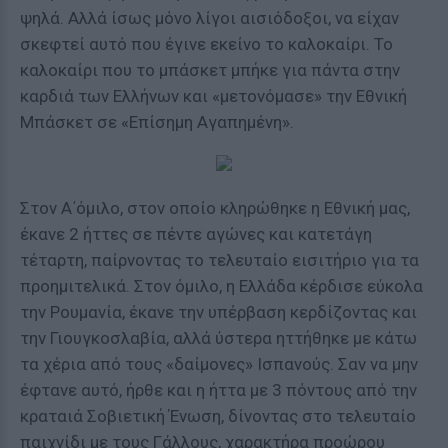
ψηλά. Αλλά ίσως μόνο λίγοι αισιόδοξοι, να είχαν
σκεφτεί αυτό που έγινε εκείνο το καλοκαίρι. Το
καλοκαίρι που το μπάσκετ μπήκε για πάντα στην
καρδιά των Ελλήνων και «μετονόμασε» την Εθνική
Μπάσκετ σε «Επίσημη Αγαπημένη».
Στον Α΄όμιλο, στον οποίο κληρώθηκε η Εθνική μας,
έκανε 2 ήττες σε πέντε αγώνες και κατετάγη
τέταρτη, παίρνοντας το τελευταίο εισιτήριο για τα
προημιτελικά. Στον όμιλο, η Ελλάδα κέρδισε εύκολα
την Ρουμανία, έκανε την υπέρβαση κερδίζοντας και
την Γιουγκοσλαβία, αλλά ύστερα ηττήθηκε με κάτω
τα χέρια από τους «δαίμονες» Ισπανούς. Σαν να μην
έφτανε αυτό, ήρθε και η ήττα με 3 πόντους από την
κραταιά Σοβιετική Ένωση, δίνοντας στο τελευταίο
παιχνίδι με τους Γάλλους, χαρακτήρα προώρου