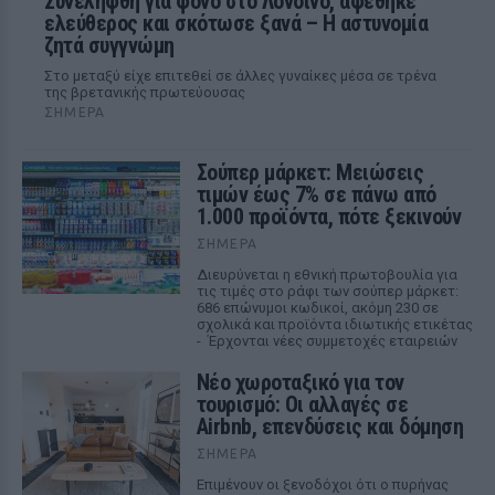
Συνελήφθη για φόνο στο Λονδίνο, αφέθηκε
ελεύθερος και σκότωσε ξανά – Η αστυνομία
ζητά συγγνώμη
Στο μεταξύ είχε επιτεθεί σε άλλες γυναίκες μέσα σε τρένα
της βρετανικής πρωτεύουσας
ΣΉΜΕΡΑ
Σούπερ μάρκετ: Μειώσεις
τιμών έως 7% σε πάνω από
1.000 προϊόντα, πότε ξεκινούν
ΣΉΜΕΡΑ
Διευρύνεται η εθνική πρωτοβουλία για
τις τιμές στο ράφι των σούπερ μάρκετ:
686 επώνυμοι κωδικοί, ακόμη 230 σε
σχολικά και προϊόντα ιδιωτικής ετικέτας
- Έρχονται νέες συμμετοχές εταιρειών
Νέο χωροταξικό για τον
τουρισμό: Οι αλλαγές σε
Airbnb, επενδύσεις και δόμηση
ΣΉΜΕΡΑ
Επιμένουν οι ξενοδόχοι ότι ο πυρήνας