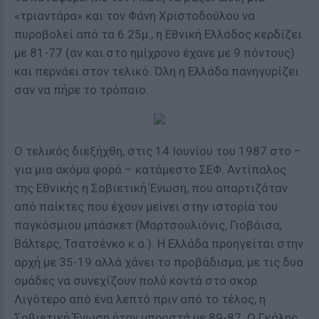
«τριαντάρα» και τον Φάνη Χριστοδούλου να
πυροβολεί από τα 6.25μ., η Εθνική Ελλάδος κερδίζει
με 81-77 (αν και στο ημίχρονο έχανε με 9 πόντους)
και περνάει στον τελικό. Όλη η Ελλάδα πανηγυρίζει
σαν να πήρε το τρόπαιο.
Ο τελικός διεξήχθη, στις 14 Ιουνίου του 1987 στο –
για μια ακόμα φορά – κατάμεστο ΣΕΦ. Αντίπαλος
της Εθνικής η Σοβιετική Ένωση, που απαρτιζόταν
από παίκτες που έχουν μείνει στην ιστορία του
παγκόσμιου μπάσκετ (Μαρτσουλιόνις, Γιοβάισα,
Βάλτερς, Τσατσένκο κ.α.). Η Ελλάδα προηγείται στην
αρχή με 35-19 αλλά χάνει το προβάδισμα, με τις δυο
ομάδες να συνεχίζουν πολύ κοντά στο σκορ.
Λιγότερο από ένα λεπτό πριν από το τέλος, η
Σοβιετική Ένωση ήταν μπροστά με 89-87. Ο Γκάλης