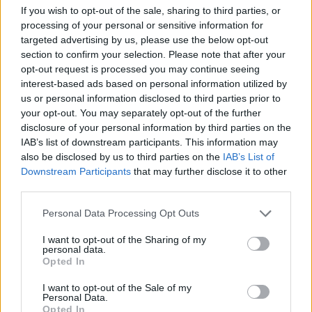
If you wish to opt-out of the sale, sharing to third parties, or
processing of your personal or sensitive information for
targeted advertising by us, please use the below opt-out
section to confirm your selection. Please note that after your
opt-out request is processed you may continue seeing
interest-based ads based on personal information utilized by
us or personal information disclosed to third parties prior to
your opt-out. You may separately opt-out of the further
disclosure of your personal information by third parties on the
IAB’s list of downstream participants. This information may
also be disclosed by us to third parties on the
IAB’s List of
Η ραψωδία του ’87 παραμένει αξέχαστη μέχρι και
Downstream Participants
that may further disclose it to other
σήμερα. Για να είμαστε ειλικρινέις, ακόμα
third parties.
ανατριχιάζουμε όταν ακόυμε το «Final Countdown»
Personal Data Processing Opt Outs
των Europe. Η 2η θέση του ’89, ακόμα και το 2ο
ευρωπαϊκό το 2005, δεν μπορούν να συγκριθούν με
I want to opt-out of the Sharing of my
personal data.
εκείνον τον άθλο. Κι αυτό γιατί τότε η Ελλάδα, δεν
Opted In
ήξερε τι πάει να πει μπάσκετ. Μετά από τον άθλο
I want to opt-out of the Sale of my
εκείνης της παρέας, έμαθε. Και παρέμεινε από τότε
Personal Data.
Opted In