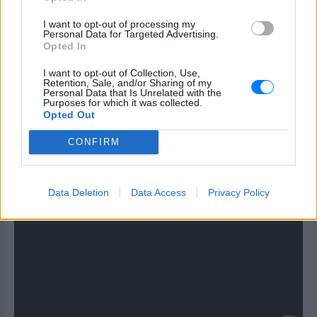
στην ελίτ του...
I want to opt-out of processing my
Τα highlights του τελικού
Personal Data for Targeted Advertising.
Opted In
I want to opt-out of Collection, Use,
Retention, Sale, and/or Sharing of my
Personal Data that Is Unrelated with the
Purposes for which it was collected.
Opted Out
CONFIRM
Data Deletion
Data Access
Privacy Policy