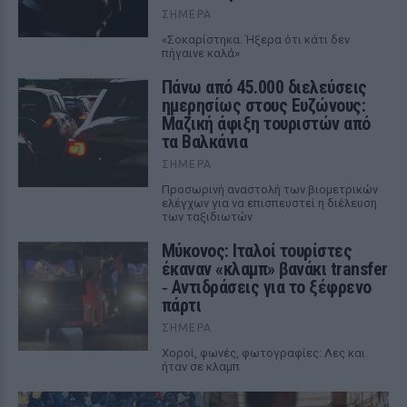
ΣΉΜΕΡΑ
«Σοκαρίστηκα. Ήξερα ότι κάτι δεν
πήγαινε καλά»
Πάνω από 45.000 διελεύσεις
ημερησίως στους Ευζώνους:
Μαζική άφιξη τουριστών από
τα Βαλκάνια
ΣΉΜΕΡΑ
Προσωρινή αναστολή των βιομετρικών
ελέγχων για να επισπευστεί η διέλευση
των ταξιδιωτών
Μύκονος: Ιταλοί τουρίστες
έκαναν «κλαμπ» βανάκι transfer
‑ Αντιδράσεις για το ξέφρενο
πάρτι
ΣΉΜΕΡΑ
Χοροί, φωνές, φωτογραφίες: Λες και
ήταν σε κλαμπ