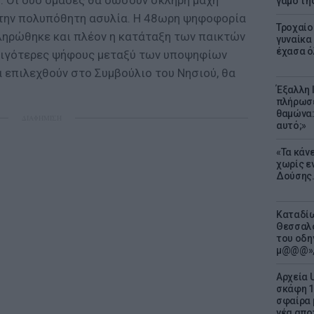
r. Οι δύο ομάδες θα δώσουν σκληρή μάχη
γάμο τη
 την πολυπόθητη ασυλία. Η 48ωρη ψηφοφορία
Τροχαίο
ληρώθηκε και πλέον η κατάταξη των παικτών
γυναίκα 
έχασα ό
ς λιγότερες ψήφους μεταξύ των υποψηφίων
 επιλεχθούν στο Συμβούλιο του Νησιού, θα
Έξαλλη 
πλήρωσε
θαμώνα:
ΔΙΑΦΗΜΙΣΗ
αυτό;»
«Τα κάν
χωρίς ε
Δούσης.
Καταδίω
Θεσσαλο
του οδη
μ@@@»,
Αρχεία 
σκάφη 1
σφαίρα 
νέα απο