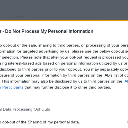
ΔΙΑΦΗΜΙΣΗ
r -
Do Not Process My Personal Information
to opt-out of the sale, sharing to third parties, or processing of your per
formation for targeted advertising by us, please use the below opt-out s
r selection. Please note that after your opt-out request is processed y
eing interest-based ads based on personal information utilized by us or
disclosed to third parties prior to your opt-out. You may separately opt-
losure of your personal information by third parties on the IAB’s list of
. This information may also be disclosed by us to third parties on the
IA
Participants
that may further disclose it to other third parties.
gr στο
Google News
και μάθετε πρώτοι
τα
LIFESTY
Το μαρο
l Data Processing Opt Outs
έματα για
Μόδα
,
Ομορφιά
,
Σχέσεις
και
τον Nol
ink.gr
!
Thrones
o opt-out of the Sharing of my personal data.
της Βα