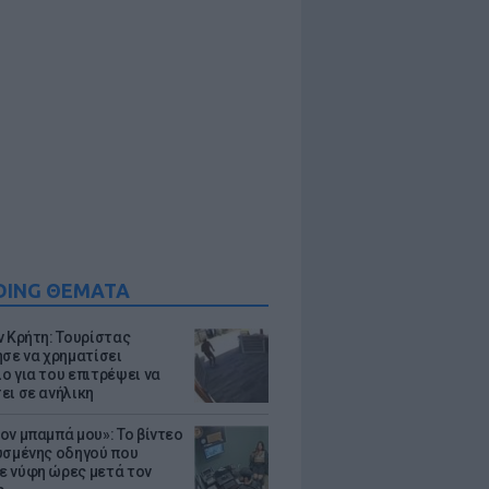
DING ΘΕΜΑΤΑ
ν Κρήτη: Τουρίστας
ησε να χρηματίσει
ο για του επιτρέψει να
ει σε ανήλικη
ον μπαμπά μου»: Το βίντεο
υσμένης οδηγού που
 νύφη ώρες μετά τον