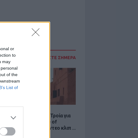
sonal or
ection to
ΔΙΑΒΑΣΤΕ ΣΗΜΕΡΑ
ou may
 personal
out of the
 downstream
B’s List of
LE
κινό χωριό που έγινε Τροία για
an, Yunkai για το Game of
 και σκηνικό για το βίντεο κλιπ ...
νδή