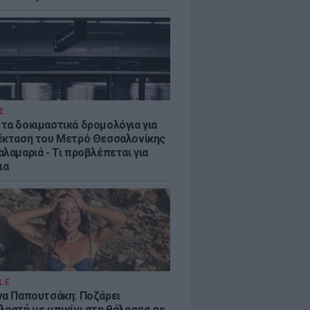
Σ
τα δοκιμαστικά δρομολόγια για
έκταση του Μετρό Θεσσαλονίκης
λαμαριά - Τι προβλέπεται για
ια
LE
να Παπουτσάκη: Ποζάρει
λαστή με μπικίνι στη θάλασσα σε