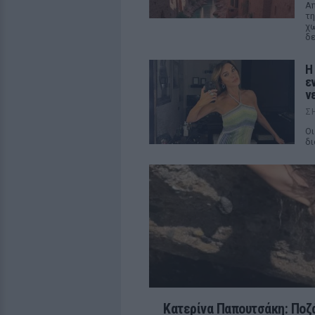
Απ
τη
χω
δε
Η
ε
ν
Σ
Οι
δι
Κατερίνα Παπουτσάκη: Ποζά