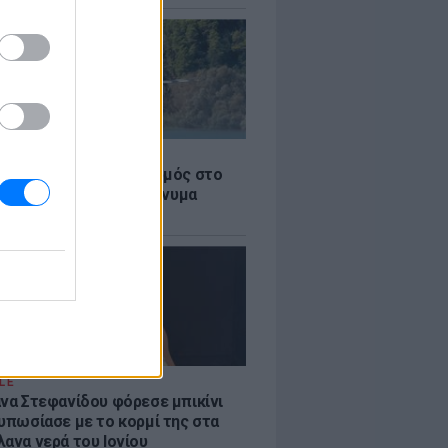
Σ
στην Κόρινθο: Συναγερμός στο
 - Εναέρια μέσα και μήνυμα
σης από το 112
LE
άνα Στεφανίδου φόρεσε μπικίνι
τυπωσίασε με το κορμί της στα
λανα νερά του Ιονίου