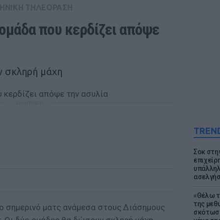
ΗΝΙΚΗ ΤΗΛΕΟΡΑΣΗ
Η ομάδα που κερδίζει απόψε 
ν σκληρή μάχη
ΔΙΑΦΗΜΙΣΗ
TREN
Σοκ στη
επιχείρ
υπάλληλ
ασελγήσ
«Θέλω τ
της μεθ
το σημερινό ματς ανάμεσα στους Διάσημους
σκότωσε