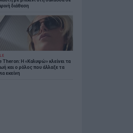
ιρινή διάθεση
LE
e Theron: Η «Καλυψώ» κλείνει τα
ζωή και ο ρόλος που άλλαξε τα
ια εκείνη