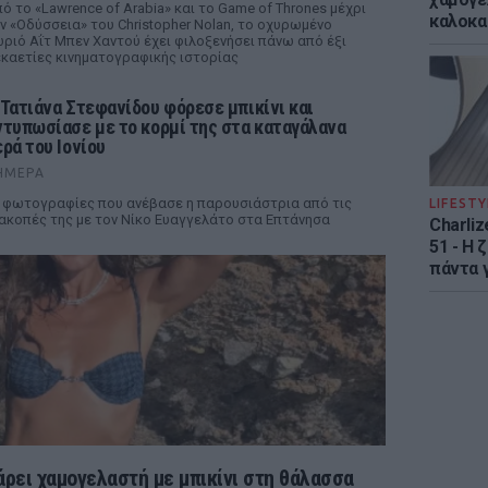
ό το «Lawrence of Arabia» και το Game of Thrones μέχρι
καλοκα
ν «Οδύσσεια» του Christopher Nolan, το οχυρωμένο
ριό Αΐτ Μπεν Χαντού έχει φιλοξενήσει πάνω από έξι
καετίες κινηματογραφικής ιστορίας
 Τατιάνα Στεφανίδου φόρεσε μπικίνι και
ντυπωσίασε με το κορμί της στα καταγάλανα
ερά του Ιονίου
ΉΜΕΡΑ
 φωτογραφίες που ανέβασε η παρουσιάστρια από τις
LIFESTY
ακοπές της με τον Νίκο Ευαγγελάτο στα Επτάνησα
Charliz
51 - H 
πάντα γ
ρει χαμογελαστή με μπικίνι στη θάλασσα