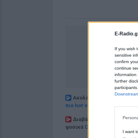
E-Radio.g
If you wish 
sensitive in
confirm you
continue se
information 
further disc
participants
Downstream 
Ακολουθήστε το E-Radio.
πιο hot νέα
.
Persona
Διαβάστε περισσότερα θ
φυσικά
Celebrities
στο νέο
P
I want t