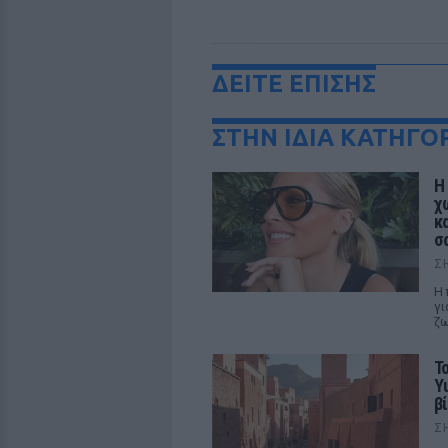
ΔΕΙΤΕ ΕΠΙΣΗΣ
ΣΤΗΝ ΙΔΙΑ ΚΑΤΗΓΟ
Η
χ
κ
σ
Σ
Η 
γι
ζ
Τ
Y
βί
Σ