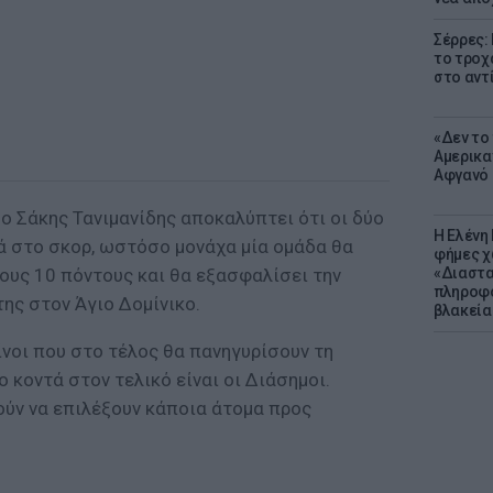
Σέρρες:
το τροχ
στο αντ
«Δεν το 
Αμερικα
Αφγανό 
, ο Σάκης Τανιμανίδης αποκαλύπτει ότι οι δύο
Η Ελένη
ά στο σκορ, ωστόσο μονάχα μία ομάδα θα
φήμες χ
ους 10 πόντους και θα εξασφαλίσει την
«Διαστα
πληροφο
ης στον Άγιο Δομίνικο.
βλακεία
ίνοι που στο τέλος θα πανηγυρίσουν τη
ο κοντά στον τελικό είναι οι Διάσημοι.
ούν να επιλέξουν κάποια άτομα προς