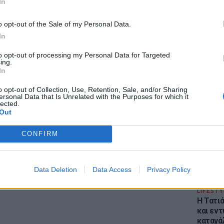
In
r και στο Instagram
o opt-out of the Sale of my Personal Data.
ΔΙΑΦΗΜΙΣΗ
In
to opt-out of processing my Personal Data for Targeted
ing.
In
ΕΙΔΗΣΕΙ
Φωτιά 
o opt-out of Collection, Use, Retention, Sale, and/or Sharing
ersonal Data that Is Unrelated with the Purposes for which it
Στεφάνι
lected.
εκκένω
Out
CONFIRM
Data Deletion
Data Access
Privacy Policy
LIFESTY
Η Τατι
και εν
καταγά