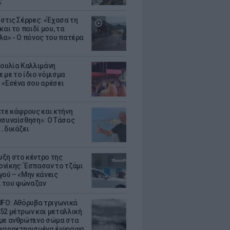
ς
 στις Σέρρες: «Έχασα τη
και το παιδί μου, τα
λα» - Ο πόνος του πατέρα
Ιουλία Καλλιμάνη
 με το ίδιο νόμισμα
 «Εσένα σου αρέσει
ετε κάφρους και κτήνη
νσυναίσθηση»: Ο Τάσος
..δικάζει
ξη στο κέντρο της
νίκης: Έσπασαν το τζάμι
γού – «Μην κάνεις
 του φώναζαν
UFO: Αθόρυβα τριγωνικά
52 μέτρων και μεταλλική
με ανθρώπινο σώμα στα
χαρακτηρισμένα έγγραφα