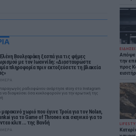
ΡΙΑ
ΕΙΔΗΣΕΙ
Απόψε 
 Ελένη Βουλγαράκη ξεσπά για τις φήμες
την επ
ωρισμού με τον Ιωαννίδη: «Διασταυρώστε
αμία πληροφορία πριν εκτοξεύσετε τη βλακεία
προς Κα
ας»
εισιτήρ
ΉΜΕΡΑ
παραγωγός ραδιοφώνου ανάρτησε story στο Instagram
α να διαψεύσει όσα κυκλοφορούν για την ερωτική της
ωή
ο μαροκινό χωριό που έγινε Τροία για τον Nolan,
unkai για το Game of Thrones και σκηνικό για το
ντεο κλιπ ... της Βανδή
LIFESTY
Κατερί
ΉΜΕΡΑ
χαμογε