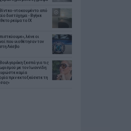
 Βίντεο-ντοκουμέντο από
αίο δυστύχημα - Βγήκε
ίθετο ρεύμα το ΙΧ
πιστεύουμε», λένε οι
νοί που υιοθέτησαν τον
στη Λέσβο
 Βουλγαράκη ξεσπά για τις
ωρισμού με τον Ιωαννίδη:
υρώστε καμία
ρία πριν εκτοξεύσετε τη
 σας»