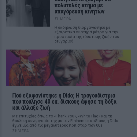
πολυτελές κτήμα με
απαγόρευση κινητών
ΣΉΜΕΡΑ
Η εκδήλωση διοργανώθηκε με
εξαιρετικά αυστηρά μέτρα για την
προστασία της ιδιωτικής ζωής του
ζευγαριού
Πού εξαφανίστηκε η Dido; Η τραγουδίστρια
που πούλησε 40 εκ. δίσκους άφησε τη δόξα
και άλλαξε ζωή
Με επιτυχίες όπως τα «Thank You», «White Flag» και τη
θρυλική συνεργασία της με τον Eminem στο «Stan», η Dido
έγινε μία από τις μεγαλύτερες ποπ σταρ των 00s
ΣΉΜΕΡΑ