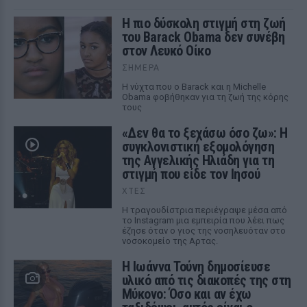
Η πιο δύσκολη στιγμή στη ζωή
του Barack Obama δεν συνέβη
στον Λευκό Οίκο
ΣΉΜΕΡΑ
Η νύχτα που ο Barack και η Michelle
Obama φοβήθηκαν για τη ζωή της κόρης
τους
«Δεν θα το ξεχάσω όσο ζω»: Η
συγκλονιστική εξομολόγηση
της Αγγελικής Ηλιάδη για τη
στιγμή που είδε τον Ιησού
ΧΤΕΣ
Η τραγουδίστρια περιέγραψε μέσα από
το Instagram μια εμπειρία που λέει πως
έζησε όταν ο γιος της νοσηλευόταν στο
νοσοκομείο της Αρτας.
Η Ιωάννα Τούνη δημοσίευσε
υλικό από τις διακοπές της στη
Μύκονο: Όσο και αν έχω