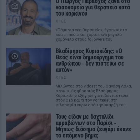
O Γιώργος Παράσχος ξανά στο
νοσοκομείο για θεραπεία κατά
του καρκίνου
ΧΤΕΣ
«Πάμε για νέα θεραπεία», έγραψε στα
social media και χάρισε ένα μεγάλο
χαμόγελο στους followers του
Βλαδίμηρος Κυριακίδης: «Ο
Θεός είναι δημιούργημα του
ανθρώπου ‑ δεν πιστεύω σε
αυτόν»
ΧΤΕΣ
Μιλώντας στο vidcast του Θανάση Λάλα,
ο γνωστός ηθοποιός Βλαδίμηρος
Κυριακίδης εξήγησε γιατί δεν πιστεύει
στον Θεό και τι τον γοητεύει στη
φιλοσοφία γύρω από την ύπαρξή του.
Τους είδαν με δαχτυλίδι
αρραβώνων στο Παρίσι ‑
Μήπως διάσημο ζευγάρι έκανε
το επόμενο βήμα;