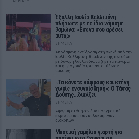
ΣΉΜΕΡΑ
Έξαλλη Ιουλία Καλλιμάνη
πλήρωσε με το ίδιο νόμισμα
θαμώνα: «Εσένα σου αρέσει
αυτό;»
ΣΉΜΕΡΑ
Απρόσμενη αντίδραση στη σκηνή από την
Ιουλία Καλλιμάνη: θαμώνας της πετούσε
με δύναμη λουλούδια μαζί με τα πανέρια
και η τραγουδίστρια ανταπέδωσε
αμέσως.
«Τα κάνετε κάφρους και κτήνη
χωρίς ενσυναίσθηση»: Ο Τάσος
Δούσης...δικάζει
ΣΉΜΕΡΑ
Αφορμή στάθηκαν δύο πραγματικά
περιστατικά των καλοκαιρινών
διακοπών
Μυστική γαμήλια γιορτή για
πασίγνωστο ζευγάρι σε