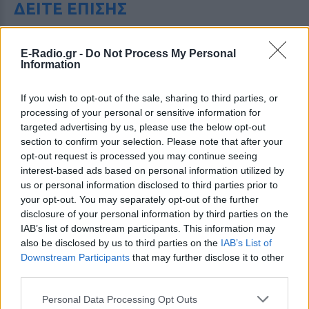
ΔΕΙΤΕ ΕΠΙΣΗΣ
ΣΤΗΝ ΙΔΙΑ ΚΑΤΗΓΟΡΙΑ
E-Radio.gr -
Do Not Process My Personal
Information
Αριελ Κωνσταντινίδη: Τώρα
ασχολούνται με το δέρμα μου,
If you wish to opt-out of the sale, sharing to third parties, or
δεν πρόκειται να κρύβομαι
processing of your personal or sensitive information for
ΣΉΜΕΡΑ
targeted advertising by us, please use the below opt-out
Δεν με αγγίζει, έχω ροδόχρου ακμή, η
section to confirm your selection. Please note that after your
οποία επιδεινώθηκε από τις ορμόνες της
opt-out request is processed you may continue seeing
εγκυμοσύνης, ανέφερε η ηθοποιός
interest-based ads based on personal information utilized by
Μύκονος: Ιταλοί παρτάρουν σε
us or personal information disclosed to third parties prior to
έξαλλη κατάσταση μέσα σε...
your opt-out. You may separately opt-out of the further
βανάκι ‑ Η αντίδραση του
disclosure of your personal information by third parties on the
οδηγού
IAB’s list of downstream participants. This information may
also be disclosed by us to third parties on the
IAB’s List of
ΣΉΜΕΡΑ
Downstream Participants
that may further disclose it to other
Στα πλάνα που δημοσιεύει το Mykonos
third parties.
live TV, οι επιβάτες φαίνονται να
διασκεδάζουν με ιδιαίτερα έντονο
τρόπο, χοροπηδώντας, τραγουδώντας
Personal Data Processing Opt Outs
και φωνάζοντας μέσα στο όχημα