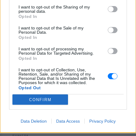
I want to opt-out of the Sharing of my
Η Μαρία Μενούνος φόρεσε
personal data.
μπικίνι με τα χρώματα της
Opted In
ελληνικής σημαίας
I want to opt-out of the Sale of my
ΣΉΜΕΡΑ
Personal Data.
Opted In
«Κάθε χρόνο η Ελλάδα μου χαρίζει κάτι
που δεν ήξερα ότι μου έλειπε» σημειώνει
η Μαρία Μενούνος στο post της
I want to opt-out of processing my
Personal Data for Targeted Advertising.
Opted In
I want to opt-out of Collection, Use,
Retention, Sale, and/or Sharing of my
Personal Data that Is Unrelated with the
Purposes for which it was collected.
Opted Out
CONFIRM
Ο αδελφός της Αντζελίνα Τζολί έκανε coming
out στα 53 του
Data Deletion
Data Access
Privacy Policy
Τώρα, στα 53 του, μίλησε δημόσια για κάτι που δεν χωρούσε
σε εκείνη την παλιά celebrity αφήγηση: είναι gay