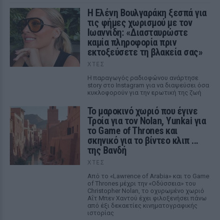
Η Ελένη Βουλγαράκη ξεσπά για
τις φήμες χωρισμού με τον
Ιωαννίδη: «Διασταυρώστε
καμία πληροφορία πριν
εκτοξεύσετε τη βλακεία σας»
ΧΤΕΣ
Η παραγωγός ραδιοφώνου ανάρτησε
story στο Instagram για να διαψεύσει όσα
κυκλοφορούν για την ερωτική της ζωή
Το μαροκινό χωριό που έγινε
Τροία για τον Nolan, Yunkai για
το Game of Thrones και
σκηνικό για το βίντεο κλιπ ...
της Βανδή
ΧΤΕΣ
Από το «Lawrence of Arabia» και το Game
of Thrones μέχρι την «Οδύσσεια» του
Christopher Nolan, το οχυρωμένο χωριό
Αΐτ Μπεν Χαντού έχει φιλοξενήσει πάνω
από έξι δεκαετίες κινηματογραφικής
ιστορίας