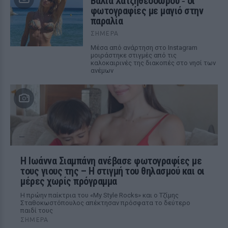
Βάλια Χατζηθεοδώρου ‑ οι
φωτογραφίες με μαγιό στην
παραλία
ΣΉΜΕΡΑ
Μέσα από ανάρτηση στο Instagram
μοιράστηκε στιγμές από τις
καλοκαιρινές της διακοπές στο νησί των
ανέμων
H Ιωάννα Σιαμπάνη ανέβασε φωτογραφίες με
τους γιους της – Η στιγμή του θηλασμού και οι
μέρες χωρίς πρόγραμμα
Η πρώην παίκτρια του «My Style Rocks» και ο Τζίμης
Σταθοκωστόπουλος απέκτησαν πρόσφατα το δεύτερο
παιδί τους
ΣΉΜΕΡΑ