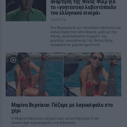
ανάρτηση της Φίνος Φιλμ για
το «γοητευτικό λεβεντόπαιδο
του ελληνικού σινεμά»
ΣΉΜΕΡΑ
Τον θυμόμαστε ως σπουδαίο ηθοποιό και
καλλιτέχνη που αποτέλεσε, μαζί με την
Αλίκη, αναπόσπαστο κομμάτι της
μεγάλης οικογένειας της Φίνος Φιλμ,
αναφέρεται χαρακτηριστικά
Μαρίνα Βερνίκου: Πόζαρε με λαγοκέφαλο στο
χέρι
Η Μαρίνα Βερνίκου εξηγεί πώς να αντιδρούμε όταν
συναντάμε λαγοκέφαλο στη θάλασσα