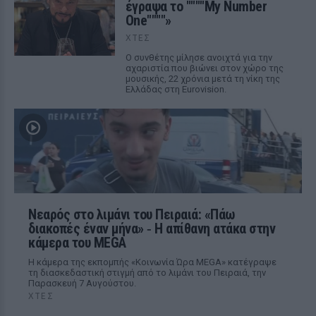
έγραψα το """"My Number
One""""»
ΧΤΕΣ
Ο συνθέτης μίλησε ανοιχτά για την
αχαριστία που βιώνει στον χώρο της
μουσικής, 22 χρόνια μετά τη νίκη της
Ελλάδας στη Eurovision.
Νεαρός στο λιμάνι του Πειραιά: «Πάω
διακοπές έναν μήνα» ‑ Η απίθανη ατάκα στην
κάμερα του MEGA
Η κάμερα της εκπομπής «Κοινωνία Ώρα MEGA» κατέγραψε
τη διασκεδαστική στιγμή από το λιμάνι του Πειραιά, την
Παρασκευή 7 Αυγούστου.
ΧΤΕΣ