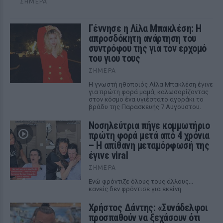
ΣΉΜΕΡΑ
Γέννησε η Λίλα Μπακλέση: Η
απροσδόκητη ανάρτηση του
συντρόφου της για τον ερχομό
του γιου τους
ΣΉΜΕΡΑ
Η γνωστή ηθοποιός Λίλα Μπακλέση έγινε
για πρώτη φορά μαμά, καλωσορίζοντας
στον κόσμο ένα υγιέστατο αγοράκι το
βράδυ της Παρασκευής 7 Αυγούστου.
Νοσηλεύτρια πήγε κομμωτήριο
πρώτη φορά μετά από 4 χρόνια
– Η απίθανη μεταμόρφωσή της
έγινε viral
ΣΉΜΕΡΑ
Ενώ φρόντιζε όλους τους άλλους...
κανείς δεν φρόντισε για εκείνη
Χρήστος Δάντης: «Συνάδελφοι
προσπαθούν να ξεχάσουν ότι