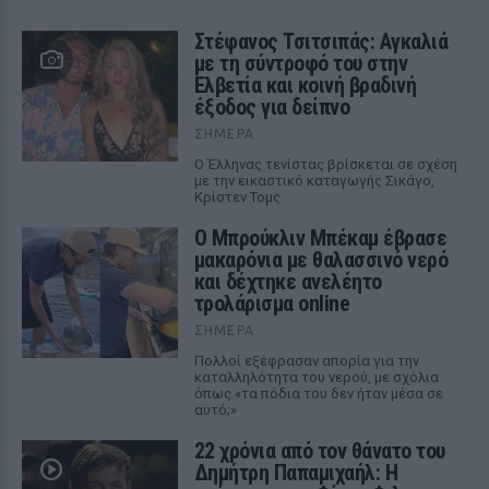
Στέφανος Τσιτσιπάς: Αγκαλιά
με τη σύντροφό του στην
Ελβετία και κοινή βραδινή
έξοδος για δείπνο
ΣΉΜΕΡΑ
Ο Έλληνας τενίστας βρίσκεται σε σχέση
με την εικαστικό καταγωγής Σικάγο,
Κρίστεν Τομς
Ο Μπρούκλιν Μπέκαμ έβρασε
μακαρόνια με θαλασσινό νερό
και δέχτηκε ανελέητο
τρολάρισμα online
ΣΉΜΕΡΑ
Πολλοί εξέφρασαν απορία για την
καταλληλότητα του νερού, με σχόλια
όπως «τα πόδια του δεν ήταν μέσα σε
αυτό;»
22 χρόνια από τον θάνατο του
Δημήτρη Παπαμιχαήλ: Η