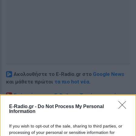
Ακολουθήστε το E-Radio.gr στο
Google News
και μάθετε πρώτοι
τα πιο hot νέα
.
Εσύ μπήκες στο E-Daily.gr; Τα νέα της ημέρας
και ότι σου κάνει κλικ!
E-Radio.gr -
Do Not Process My Personal
Information
Ακολουθήστε το E-Radio.gr και στο Instagram
If you wish to opt-out of the sale, sharing to third parties, or
ΔΙΑΦΗΜΙΣΗ
processing of your personal or sensitive information for