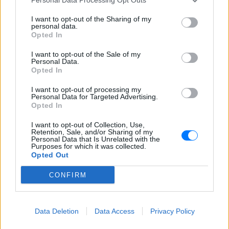
«Δεν θα το ξεχάσω όσο ζω»: Η
συγκλονιστική εξομολόγηση
I want to opt-out of the Sharing of my
personal data.
της Αγγελικής Ηλιάδη για τη
Opted In
στιγμή που είδε τον Ιησού
ΧΤΕΣ
I want to opt-out of the Sale of my
Personal Data.
Η τραγουδίστρια περιέγραψε μέσα από
Opted In
το Instagram μια εμπειρία που λέει πως
έζησε όταν ο γιος της νοσηλευόταν στο
νοσοκομείο της Αρτας.
I want to opt-out of processing my
Personal Data for Targeted Advertising.
Opted In
I want to opt-out of Collection, Use,
Retention, Sale, and/or Sharing of my
Personal Data that Is Unrelated with the
Purposes for which it was collected.
Opted Out
Η Ιωάννα Τούνη δημοσίευσε υλικό από τις
CONFIRM
διακοπές της στη Μύκονο: Όσο και αν έχω
ταξιδέψει, αυτός είναι ο αγαπημένος μου
προορισμός
Data Deletion
Data Access
Privacy Policy
Η Instagrammer έδειξε στους διαδικτυακούς της