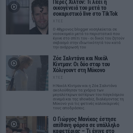
Πέρεζ Χίλτον: Τι λέει η
οικογένειά του μετά το
σοκαριστικό live στο TikTok
ΧΤΕΣ
Ο 48χρονος blogger νοσηλεύεται σε
νοσοκομείο μετά το περιστατικό που
έγινε στο σπίτι του - οι δικοί του ζητούν
σεβασμό στην ιδιωτικότητά του κατά
την ανάρρωσή του
Ζόε Σαλντάνα και Νικόλ
Κίντμαν: Οι δύο σταρ του
Χόλιγουντ στη Μύκονο
ΧΤΕΣ
Η Νικόλ Κίντμαν και η Ζόε Σαλντάνα
ακολούθησαν τα χνάρια των
μεγαλύτερων αστέρων του παγκόσμιου
σινεμά και της showbiz, διαλέγοντας τη
Μύκονο για τις φετινές καλοκαιρινές
τους αποδράσεις.
Ο Γιώργος Μανίκας έστησε
απίθανη φάρσα σε υπάλληλο
καφετέριας – Τι έγινε στο