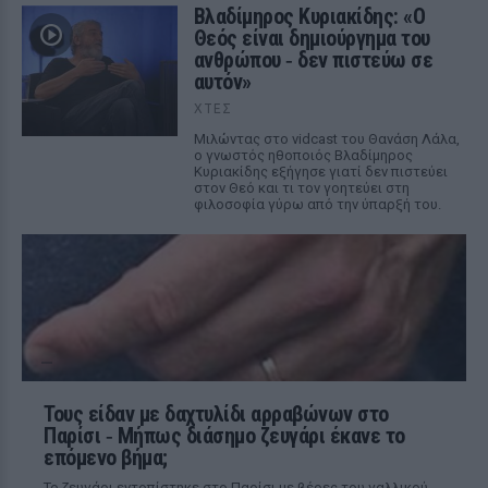
Βλαδίμηρος Κυριακίδης: «Ο
Θεός είναι δημιούργημα του
ανθρώπου ‑ δεν πιστεύω σε
αυτόν»
ΧΤΕΣ
Μιλώντας στο vidcast του Θανάση Λάλα,
ο γνωστός ηθοποιός Βλαδίμηρος
Κυριακίδης εξήγησε γιατί δεν πιστεύει
στον Θεό και τι τον γοητεύει στη
φιλοσοφία γύρω από την ύπαρξή του.
Τους είδαν με δαχτυλίδι αρραβώνων στο
Παρίσι ‑ Μήπως διάσημο ζευγάρι έκανε το
επόμενο βήμα;
Το ζευγάρι εντοπίστηκε στο Παρίσι με βέρες του γαλλικού