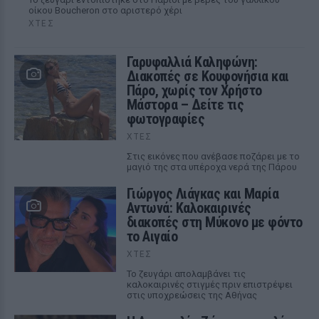
οίκου Boucheron στο αριστερό χέρι
ΧΤΕΣ
Γαρυφαλλιά Καληφώνη:
Διακοπές σε Κουφονήσια και
Πάρο, χωρίς τον Χρήστο
Μάστορα – Δείτε τις
φωτογραφίες
ΧΤΕΣ
Στις εικόνες που ανέβασε ποζάρει με το
μαγιό της στα υπέροχα νερά της Πάρου
Γιώργος Λιάγκας και Μαρία
Αντωνά: Καλοκαιρινές
διακοπές στη Μύκονο με φόντο
το Αιγαίο
ΧΤΕΣ
Το ζευγάρι απολαμβάνει τις
καλοκαιρινές στιγμές πριν επιστρέψει
στις υποχρεώσεις της Αθήνας