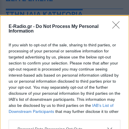
ΣΤΗΝ ΙΔΙΑ ΚΑΤΗΓΟΡΙΑ
Πού εξαφανίστηκε η Dido; Η
E-Radio.gr -
Do Not Process My Personal
Information
τραγουδίστρια που πούλησε 40
εκ. δίσκους άφησε τη δόξα και
άλλαξε ζωή
If you wish to opt-out of the sale, sharing to third parties, or
processing of your personal or sensitive information for
ΠΡΙΝ 1 ΏΡΑ
targeted advertising by us, please use the below opt-out
Με επιτυχίες όπως τα «Thank You»,
section to confirm your selection. Please note that after your
«White Flag» και τη θρυλική συνεργασία
της με τον Eminem στο «Stan», η Dido
opt-out request is processed you may continue seeing
έγινε μία από τις μεγαλύτερες ποπ σταρ
interest-based ads based on personal information utilized by
των 00s
us or personal information disclosed to third parties prior to
Η πιο δύσκολη στιγμή στη ζωή
your opt-out. You may separately opt-out of the further
του Barack Obama δεν συνέβη
disclosure of your personal information by third parties on the
στον Λευκό Οίκο
IAB’s list of downstream participants. This information may
also be disclosed by us to third parties on the
IAB’s List of
ΠΡΙΝ 1 ΏΡΑ
Downstream Participants
that may further disclose it to other
Η νύχτα που ο Barack και η Michelle
third parties.
Obama φοβήθηκαν για τη ζωή της κόρης
τους
Personal Data Processing Opt Outs