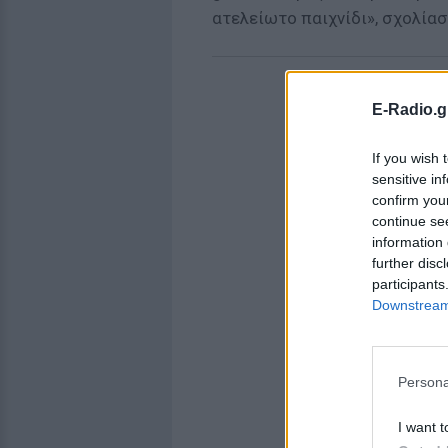
ατελείωτο παιχνίδι», σχολία
E-Radio.g
If you wish 
sensitive in
confirm you
continue se
information 
further disc
participants
Downstream 
Persona
I want t