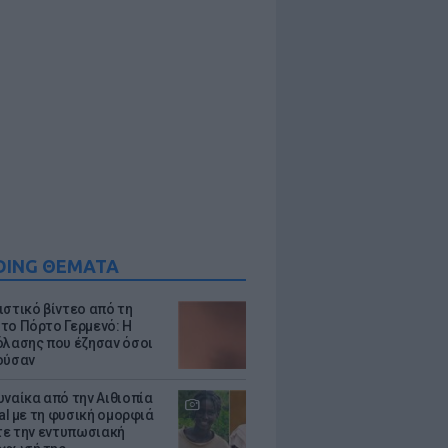
DING ΘΕΜΑΤΑ
ιστικό βίντεο από τη
το Πόρτο Γερμενό: Η
όλασης που έζησαν όσοι
ούσαν
υναίκα από την Αιθιοπία
ral με τη φυσική ομορφιά
ίτε την εντυπωσιακή