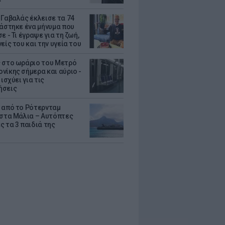
 Γαβαλάς έκλεισε τα 74
ράστηκε ένα μήνυμα που
ε - Τι έγραψε για τη ζωή,
είς του και την υγεία του
 στο ωράριο του Μετρό
νίκης σήμερα και αύριο -
 ισχύει για τις
ήσεις
 από το Ρότερνταμ
 στα Μάλια – Αυτόπτες
ς τα 3 παιδιά της