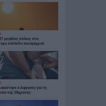
Σ
 27 μεγάλες πόλεις στο
ερο επίπεδο συναγερμού
Σ
ακίστηκε ο Αφγανός για τη
νία της 38χρονης