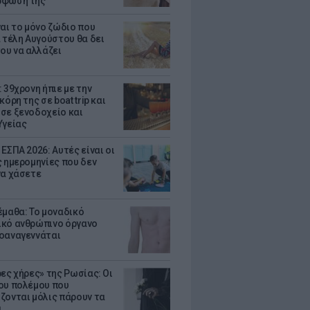
ρφωσή της
ναι το μόνο ζώδιο που
α τέλη Αυγούστου θα δει
του να αλλάζει
 39χρονη ήπιε με την
κόρη της σε boat trip και
σε ξενοδοχείο και
Υγείας
ΕΣΠΑ 2026: Αυτές είναι οι
ς ημερομηνίες που δεν
να χάσετε
έμαθα: Το μοναδικό
κό ανθρώπινο όργανο
οαναγεννάται
ρες χήρες» της Ρωσίας: Οι
ου πολέμου που
ζονται μόλις πάρουν τα
α