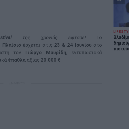
LIFESTY
tival
της χρονιάς έφτασε!
Το
Βλαδίμη
δημιού
y
Πλαίσιο
έρχεται στις
23 & 24 Ιουνίου
στο
πιστεύ
αστή τον
Γιώργο Μαυρίδη
, εντυπωσιακά
δικά
έπαθλα
αξίας
20.000 €
!
ΔΙΑΦΗΜΙΣΗ