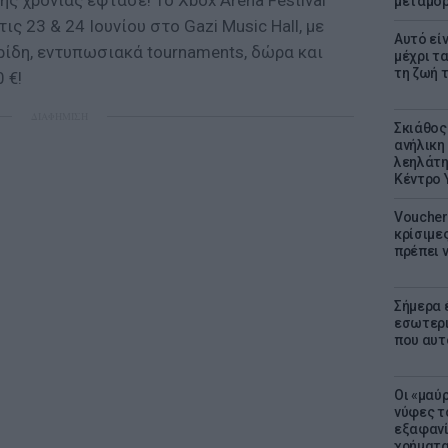
ης χρονιάς έφτασε! Το Xbox Arena Festival
μεταμό
ις 23 & 24 Ιουνίου στο Gazi Music Hall, με
Αυτό εί
ίδη, εντυπωσιακά tournaments, δώρα και
μέχρι τ
τη ζωή 
 €!
ΔΙΑΦΗΜΙΣΗ
Σκιάθος:
ανήλικη 
λεηλάτη
Κέντρο 
Voucher 
κρίσιμε
πρέπει 
Σήμερα 
εσωτερι
που αυτ
Οι «μαύ
νύφες τ
εξαφανί
χρήματ