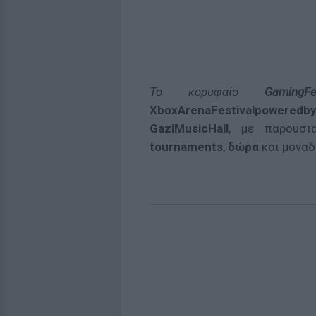
Το κορυφαίο
GamingFes
XboxArenaFestivalpoweredb
GaziMusicHall
, με παρουσι
tournaments
,
δώρα
και μονα