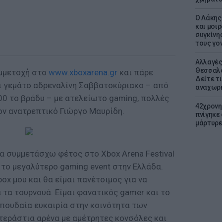
Ο Λάκης
και μοι
συγκίνησ
τους γον
Αλλαγές
Θεσσαλο
μμετοχή στο
www.xboxarena.gr
και πάρε
Δείτε τι
αι γεμάτο αδρεναλίνη Σαββατοκύριακο – από
αναχωρ
.00 το βράδυ – με ατελείωτο gaming, πολλές
42χρονη
ον ανατρεπτικό Γιώργο Μαυρίδη.
πνίγηκε
μάρτυρε
α συμμετάσχω φέτος στο Xbox Arena Festival
ι το μεγαλύτερο gaming event στην Ελλάδα.
ox μου και θα είμαι πανέτοιμος για να
 τα τουρνουά. Είμαι φανατικός gamer και το
 σπουδαία ευκαιρία στην κοινότητα των
τεράστια αρένα με αμέτρητες κονσόλες και