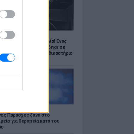
Σ
υτο σκηνικό στην Ουαλία! Ένας
ντύθηκε Χάρος και ανέβηκε σε
μείο - H συνέχεια στο δικαστήριο
κόμα πιο περίεργη!
LE
γος Παράσχος ξανά στο
μείο για θεραπεία κατά του
ου