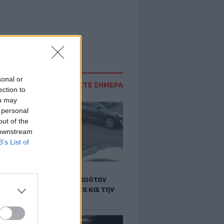
sonal or
ΔΙΑΒΑΣΤΕ ΣΗΜΕΡΑ
ection to
ou may
 personal
out of the
 downstream
B’s List of
Σ
 στην Αγγλία δεν αστειευόταν
: Επιτέθηκε σε γυναίκα και την
άτω - Δες τι έγινε!