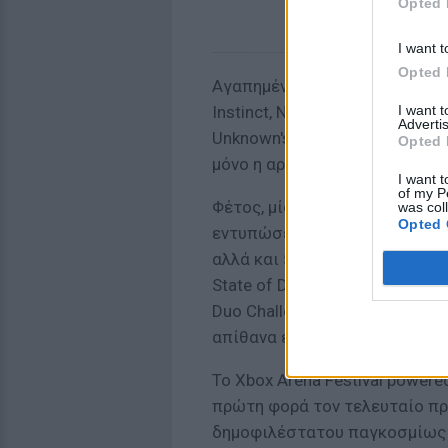
Opted 
I want t
Opted 
Αγαπημένα τουρνουά παιχνιδιών
I want 
Instinct, NBA 2K18, FIFA 18, Ca
Advertis
Unknown's Battlegrounds και O
Opted 
μόνο η αρχή!
I want t
of my P
Φέτος, μία νέα εμπειρία, αυτή 
was col
Opted 
εντυπώσεις με τα παιχνίδια Xb
αλλά και 5 challenges σε τίτλο
State of Decay 2 & Fortnite. Ο 
Duo Challenge”, θα διεξαχθεί σ
απίθανα έπαθλα gaming από τ
To Xbox Arena Festival powere
πρώτη φορά τον τελευταίο προ
δημοφιλέστατου παγκοσμίως το