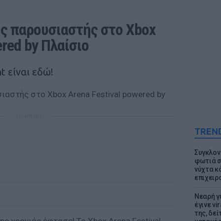
ς παρουσιαστής στο Xbox 
ered by Πλαίσιο
 είναι εδώ!
ΔΙΑΦΗΜΙΣΗ
TREN
Συγκλον
φωτιά σ
νύχτα κ
επιχειρ
Νεαρή γ
έγινε vi
της, δε