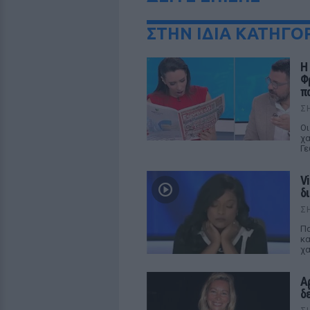
ΣΤΗΝ ΙΔΙΑ ΚΑΤΗΓΟ
Η
Φ
π
Σ
Οι
χα
Γε
V
δ
Σ
Πα
κα
χα
Α
δ