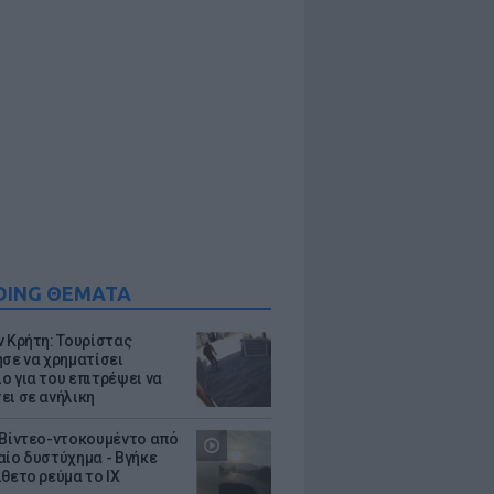
DING ΘΕΜΑΤΑ
ν Κρήτη: Τουρίστας
ησε να χρηματίσει
ο για του επιτρέψει να
ει σε ανήλικη
 Βίντεο-ντοκουμέντο από
αίο δυστύχημα - Βγήκε
ίθετο ρεύμα το ΙΧ