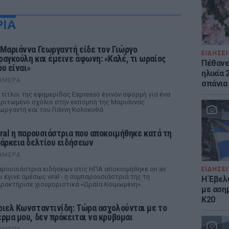
ΡΙΑ
 Μαριάννα Γεωργαντή είδε τον Γιώργο
ΕΙΔΗΣΕΙ
ραγκούλη και έμεινε άφωνη: «Καλέ, τι ωραίος
Πέθανε 
ου είναι»
ηλικία 
ΉΜΕΡΑ
σπάνια
 τίτλοι της εφημερίδας Espresso έγιναν αφορμή για ένα
ριτωμένο σχόλιο στην εκπομπή της Μαριάννας
ωργαντή και του Γιάννη Κολοκυθά
iral η παρουσιάστρια που αποκοιμήθηκε κατά τη
ιάρκεια δελτίου ειδήσεων
ΉΜΕΡΑ
ρουσιάστρια ειδήσεων στις ΗΠΑ αποκοιμήθηκε on air
ΕΙΔΗΣΕΙ
ι έγινε αμέσως viral - η συμπαρουσιάστριά της τη
Η Έβελ
ρακτήρισε χιουμοριστικά «Ωραία Κοιμωμένη».
με αση
Κ20
ριελ Κωνσταντινίδη: Τώρα ασχολούνται με το
έρμα μου, δεν πρόκειται να κρύβομαι