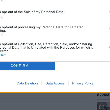
In
o opt-out of the Sale of my Personal Data.
In
ΕΙΔΗΣΕΙ
to opt-out of processing my Personal Data for Targeted
Φωτιά 
ing.
«ήρωες
In
τους έ
o opt-out of Collection, Use, Retention, Sale, and/or Sharing
ersonal Data that Is Unrelated with the Purposes for which it
lected.
Out
CONFIRM
LIFESTY
Data Deletion
Data Access
Privacy Policy
Αριελ 
ασχολο
πρόκει