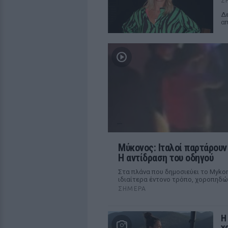
Σ
Δε
απ
Μύκονος: Ιταλοί παρτάρουν 
Η αντίδραση του οδηγού
Στα πλάνα που δημοσιεύει το Mykono
ιδιαίτερα έντονο τρόπο, χοροπηδ
ΣΉΜΕΡΑ
Η
χ