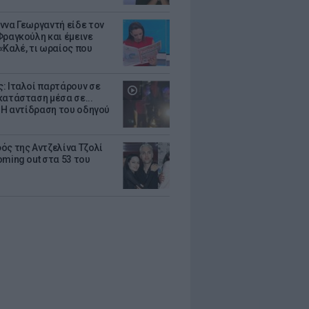
ννα Γεωργαντή είδε τον
Φραγκούλη και έμεινε
«Καλέ, τι ωραίος που
: Ιταλοί παρτάρουν σε
κατάσταση μέσα σε...
- Η αντίδραση του οδηγού
ός της Αντζελίνα Τζολί
oming out στα 53 του