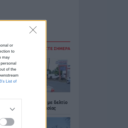
sonal or
ΔΙΑΒΑΣΤΕ ΣΗΜΕΡΑ
ection to
ou may
 personal
out of the
 downstream
B’s List of
Σ
ο Ρίκο: Διανομή νερού με δελτίο
ω παρατεταμένης ξηρασίας