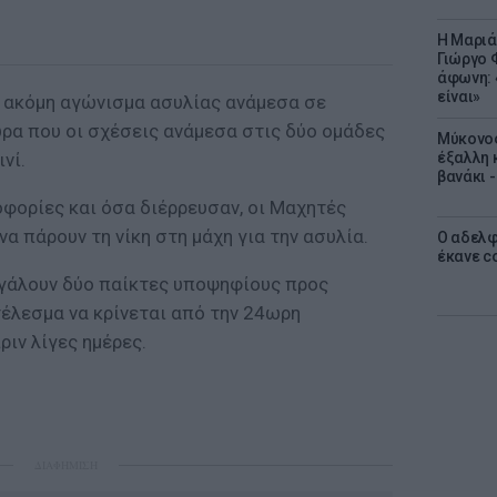
Η Μαριά
Γιώργο 
άφωνη: 
είναι»
 ακόμη αγώνισμα ασυλίας ανάμεσα σε
ώρα που οι σχέσεις ανάμεσα στις δύο ομάδες
Μύκονος
νί.
έξαλλη 
βανάκι 
φορίες και όσα διέρρευσαν, οι Μαχητές
α πάρουν τη νίκη στη μάχη για την ασυλία.
Ο αδελφ
έκανε c
βγάλουν δύο παίκτες υποψηφίους προς
έλεσμα να κρίνεται από την 24ωρη
ιν λίγες ημέρες.
ΔΙΑΦΗΜΙΣΗ