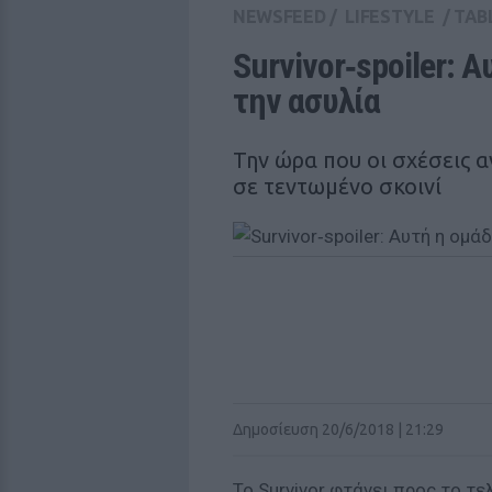
NEWSFEED
/
LIFESTYLE
/
TAB
Survivor‑spoiler: 
την ασυλία
Την ώρα που οι σχέσεις 
σε τεντωμένο σκοινί
Δημοσίευση 20/6/2018 | 21:29
Το Survivor φτάνει προς το τε