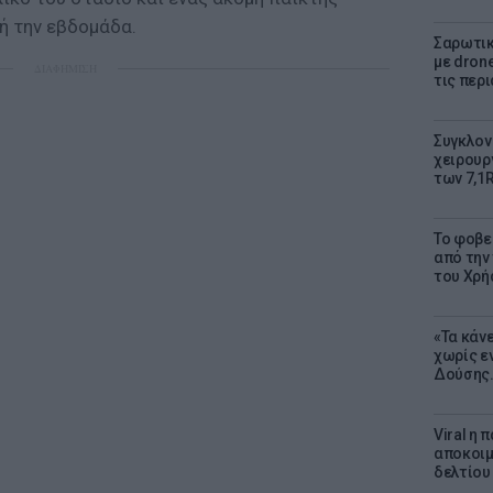
ή την εβδομάδα.
Σαρωτικ
με dron
ΔΙΑΦΗΜΙΣΗ
τις περ
Συγκλον
χειρουρ
των 7,1
Το φοβε
από την
του Χρή
«Τα κάν
χωρίς ε
Δούσης.
Viral η
αποκοιμ
δελτίου