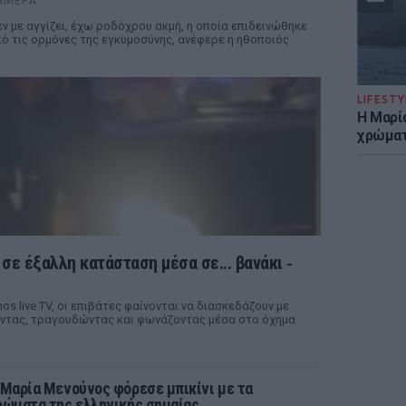
ΉΜΕΡΑ
ν με αγγίζει, έχω ροδόχρου ακμή, η οποία επιδεινώθηκε
ό τις ορμόνες της εγκυμοσύνης, ανέφερε η ηθοποιός
LIFESTY
Η Μαρί
χρώματ
σε έξαλλη κατάσταση μέσα σε... βανάκι ‑
s live TV, οι επιβάτες φαίνονται να διασκεδάζουν με
ώντας, τραγουδώντας και φωνάζοντας μέσα στο όχημα
 Μαρία Μενούνος φόρεσε μπικίνι με τα
ρώματα της ελληνικής σημαίας