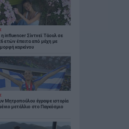
Σ
η influencer Σίντνεϊ Τάουλ σε
26 ετών έπειτα από μάχη με
 μορφή καρκίνου
Σ
υν Μητροπούλου έγραψε ιστορία
μένιο μετάλλιο στο Παγκόσμιο