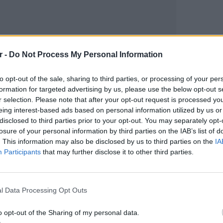
r -
Do Not Process My Personal Information
to opt-out of the sale, sharing to third parties, or processing of your per
formation for targeted advertising by us, please use the below opt-out s
r selection. Please note that after your opt-out request is processed y
eing interest-based ads based on personal information utilized by us or
gr στο
Google News
και μάθετε πρώτοι
τα
disclosed to third parties prior to your opt-out. You may separately opt-
losure of your personal information by third parties on the IAB’s list of
. This information may also be disclosed by us to third parties on the
IA
έματα για
Μόδα
,
Ομορφιά
,
Σχέσεις
και
Participants
that may further disclose it to other third parties.
ink.gr
!
ΕΙΔΗΣΕΙ
Πουέρτ
r και στο Instagram
εν μέσ
l Data Processing Opt Outs
ΔΙΑΦΗΜΙΣΗ
o opt-out of the Sharing of my personal data.