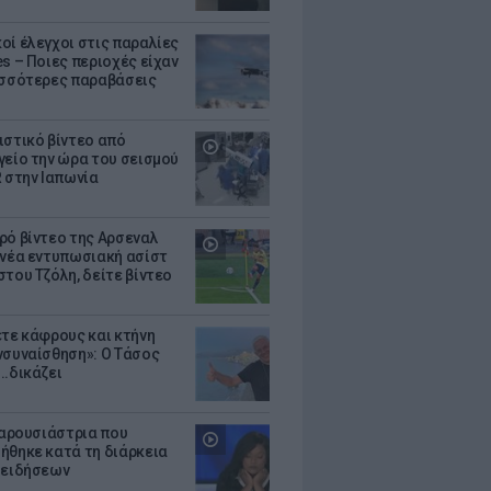
οί έλεγχοι στις παραλίες
es – Ποιες περιοχές είχαν
ισσότερες παραβάσεις
ιστικό βίντεο από
γείο την ώρα του σεισμού
R στην Ιαπωνία
ρό βίντεο της Αρσεναλ
 νέα εντυπωσιακή ασίστ
στου Τζόλη, δείτε βίντεο
ετε κάφρους και κτήνη
νσυναίσθηση»: Ο Τάσος
..δικάζει
 παρουσιάστρια που
ήθηκε κατά τη διάρκεια
 ειδήσεων