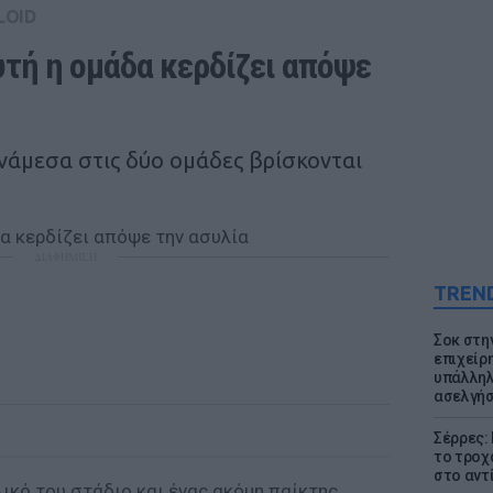
LOID
Αυτή η ομάδα κερδίζει απόψε 
ανάμεσα στις δύο ομάδες βρίσκονται
ΔΙΑΦΗΜΙΣΗ
TREN
Σοκ στη
επιχείρ
υπάλληλ
ασελγήσ
Σέρρες:
το τροχ
στο αντ
λικό του στάδιο και ένας ακόμη παίκτης