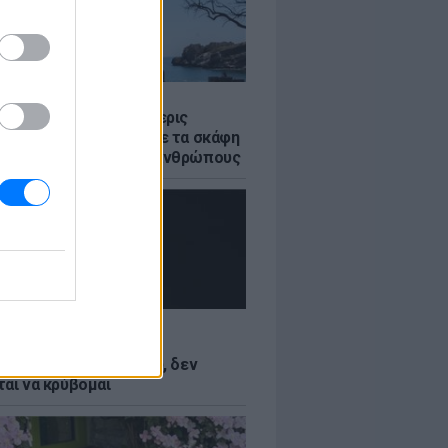
Σ
στο Ρέθυμνο: Οι τέσσερις
 της θάλασσας» που με τα σκάφη
σωσαν πάνω από 100 ανθρώπους
LE
Κωνσταντινίδη: Τώρα
ύνται με το δέρμα μου, δεν
ται να κρύβομαι