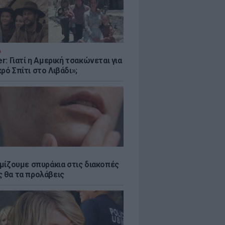
Α
er: Γιατί η Αμερική τσακώνεται για
ρό Σπίτι στο Λιβάδι»;
εμίζουμε σπυράκια στις διακοπές
ς θα τα προλάβεις