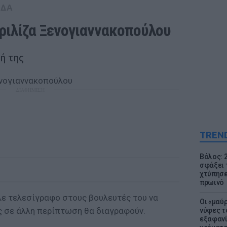
ΑΔΑ
ριλίζα Ξενογιαννακοπούλου
ή της
ΔΙΑΦΗΜΙΣΗ
TREN
Βόλος: 
σφάξει 
χτύπησε
πρωινό
λε τελεσίγραφο στους βουλευτές του να
Οι «μαύ
ς σε άλλη περίπτωση θα διαγραφούν.
νύφες τ
εξαφανί