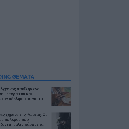
DING ΘΕΜΑΤΑ
26χρονος απείλησε να
τη μητέρα του και
 τον αδελφό του για το
ρες χήρες» της Ρωσίας: Οι
ου πολέμου που
ζονται μόλις πάρουν τα