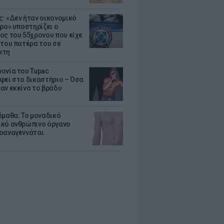
: «Δεν ήταν οικονομικό
τρο» υποστηρίζει ο
ος του 55χρονου που είχε
 του πατέρα του σε
κτη
ονία του Tupac
φει στο δικαστήριο – Όσα
αν εκείνο το βράδυ
έμαθα: Το μοναδικό
κό ανθρώπινο όργανο
οαναγεννάται