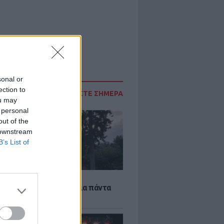
sonal or
ection to
ΔΙΑΒΑΣΤΕ ΣΗΜΕΡΑ
ou may
 personal
out of the
 downstream
B’s List of
Α
τέκτονας που άλλαξε για πάντα
ήνα