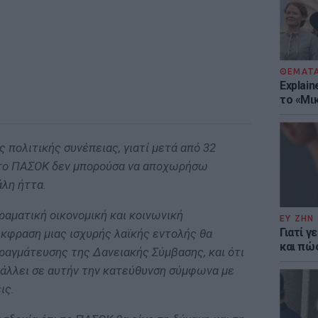
ΘΕΜΑΤ
Explain
το «Μικ
 πολιτικής συνέπειας, γιατί μετά από 32
στο ΠΑΣΟΚ δεν μπορούσα να αποχωρήσω
λη ήττα.
δραματική οικονομική και κοινωνική
ΕΥ ΖΗΝ
Γιατί γ
κφραση μιας ισχυρής λαϊκής εντολής θα
και πώ
ραγμάτευσης της Δανειακής Σύμβασης, και ότι
άλλει σε αυτήν την κατεύθυνση σύμφωνα με
ις.