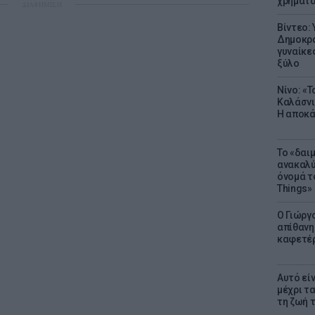
χρήματ
ΔΙΑΦΗΜΙΣΗ
Βίντεο:
Δημοκρα
γυναίκε
ξύλο
Νίνο: «
Καλάσνι
Η αποκά
Το «δαι
ανακαλύ
όνομά τ
Things»
Ο Γιώργ
απίθανη
καφετέρι
Αυτό εί
μέχρι τ
τη ζωή 