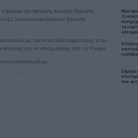
, ο βουλευτής Μιχάλης Κασσής δήλωσε
Μυστράς
το κίνη
ριλίζα Ξενογιαννακοπούλου δήλωσε
συνήγορ
τη σορό
καταψύ
ακοπούλου με την επιστολή παραίτησης στον
Η δολοφ
ν επιλογή της να αποχωρήσει από το Κίνημα.
επιστρέ
συνέβησ
Ξενογιαννακοπούλου:
Σήμερα 
ΔΙΑΦΗΜΙΣΗ
εσωτερι
που αυτ