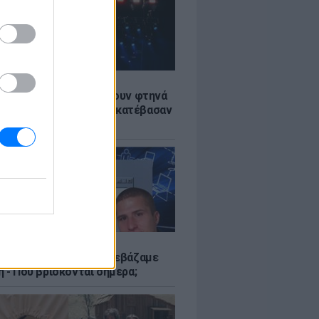
LE
αυλίες επιτέλους βγάζουν φτηνά
ια - Ποιοι καλλιτέχνες κατέβασαν
ές
Α
αν το Napster που κατεβάζαμε
 - Πού βρίσκονται σήμερα;