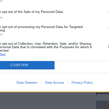
In
νικών κατακτήσεων που αποτελούν πολύτιμο
υρωπαϊκού πολιτικού και νομικού πολιτισμού.
o opt-out of the Sale of my Personal Data.
In
αγραφή μου από τον Κοινοβουλευτική Ομάδα του
to opt-out of processing my Personal Data for Targeted
εσμα σας και συμμετείχα στα ψηφοδέλτια του
LIFESTY
ing.
Οι συν
αι του Ιουνίου για τρεις λόγους:
In
εισιτήρ
τις τιμ
o opt-out of Collection, Use, Retention, Sale, and/or Sharing
ΔΙΑΦΗΜΙΣΗ
ersonal Data that Is Unrelated with the Purposes for which it
lected.
Out
CONFIRM
Data Deletion
Data Access
Privacy Policy
ΘΕΜΑΤ
Έφτιαξ
μουσική