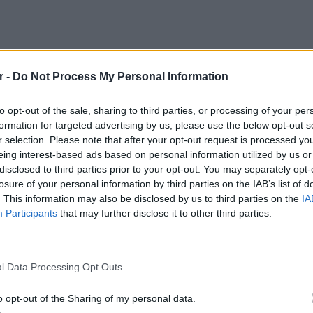
r -
Do Not Process My Personal Information
to opt-out of the sale, sharing to third parties, or processing of your per
formation for targeted advertising by us, please use the below opt-out s
r selection. Please note that after your opt-out request is processed y
eing interest-based ads based on personal information utilized by us or
disclosed to third parties prior to your opt-out. You may separately opt-
losure of your personal information by third parties on the IAB’s list of
ωνία μου με το νέο πακέτο μέτρων που θα
. This information may also be disclosed by us to third parties on the
IA
νη εβδομάδα, τη θέση του ΠΑΣΟΚ, καθώς και
Participants
that may further disclose it to other third parties.
ό του κόμματος.
ΘΕΜΑΤ
αιτήθηκα από την Κυβέρνηση και καταψήφισα
Ο αρχι
l Data Processing Opt Outs
οντας ότι θα αυξήσει δραματικά την ύφεση και
την Αθ
 και ότι δεν μπορεί να τίθεται ως προϋπόθεση
o opt-out of the Sharing of my personal data.
ανοποίηση» της ελληνικής κοινωνίας και η