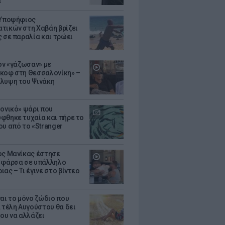
α
 Υποψήφιος
τικών στη Χαβάη βρίζει
ς σε παραλία και τρώει
Τον «γάζωσαν» με
κοφ στη Θεσσαλονίκη» –
λυψη του Ψινάκη
μονικό» ψάρι που
φθηκε τυχαία και πήρε το
ου από το «Stranger
ος Μανίκας έστησε
 φάρσα σε υπάλληλο
ας – Τι έγινε στο βίντεο
ναι το μόνο ζώδιο που
α τέλη Αυγούστου θα δει
του να αλλάζει