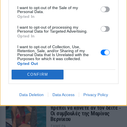
διάθεση
I want to opt-out of the Sale of my
Personal Data.
ΣΉΜΕΡΑ
Opted In
Η ηθοποιός μοιράστηκε στιγμές από την
παραλία μέσα από Instagram stories,
I want to opt-out of processing my
ποζάροντας μέσα στο νερό με τα αγόρια
Personal Data for Targeted Advertising.
της
Opted In
Charlize Theron: Η «Καλυψώ»
I want to opt-out of Collection, Use,
κλείνει τα 51 ‑ H ζωή και ο
Retention, Sale, and/or Sharing of my
ρόλος που άλλαξε τα πάντα για
Personal Data that Is Unrelated with the
εκείνη
Purposes for which it was collected.
Opted Out
ΣΉΜΕΡΑ
CONFIRM
Από το Όσκαρ για το Monster μέχρι τη
μυθική Καλυψώ στην «Οδύσσεια» του
Νόλαν - η Νοτιοαφρικανή σταρ γιορτάζει
51 χρόνια ζωής και μια καριέρα χωρίς
στερεότυπα.
Data Deletion
Data Access
Privacy Policy
Λαγοκέφαλος στη θάλασσα: Τι
πρέπει να κάνετε αν τον δείτε ‑
Οι συμβουλές της Μαρίνας
Βερνίκου
ΣΉΜΕΡΑ