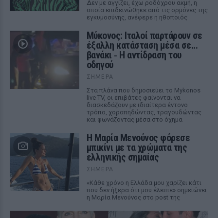
Δεν με αγγίζει, έχω ροδόχρου ακμή, η
οποία επιδεινώθηκε από τις ορμόνες της
εγκυμοσύνης, ανέφερε η ηθοποιός
Μύκονος: Ιταλοί παρτάρουν σε
έξαλλη κατάσταση μέσα σε...
βανάκι ‑ Η αντίδραση του
οδηγού
ΣΉΜΕΡΑ
Στα πλάνα που δημοσιεύει το Mykonos
live TV, οι επιβάτες φαίνονται να
διασκεδάζουν με ιδιαίτερα έντονο
τρόπο, χοροπηδώντας, τραγουδώντας
και φωνάζοντας μέσα στο όχημα
Η Μαρία Μενούνος φόρεσε
μπικίνι με τα χρώματα της
ελληνικής σημαίας
ΣΉΜΕΡΑ
«Κάθε χρόνο η Ελλάδα μου χαρίζει κάτι
που δεν ήξερα ότι μου έλειπε» σημειώνει
η Μαρία Μενούνος στο post της