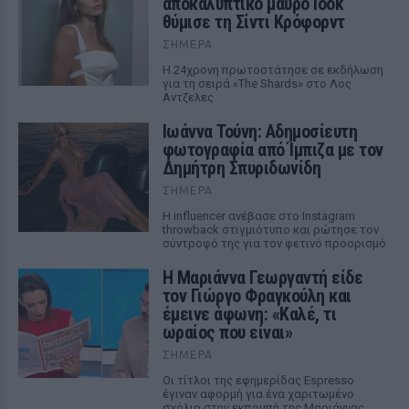
αποκαλυπτικό μαύρο look
θύμισε τη Σίντι Κρόφορντ
ΣΉΜΕΡΑ
Η 24χρονη πρωτοστάτησε σε εκδήλωση
για τη σειρά «The Shards» στο Λος
Αντζελες
Ιωάννα Τούνη: Αδημοσίευτη
φωτογραφία από Ίμπιζα με τον
Δημήτρη Σπυριδωνίδη
ΣΉΜΕΡΑ
Η influencer ανέβασε στο Instagram
throwback στιγμιότυπο και ρώτησε τον
σύντροφό της για τον φετινό προορισμό
Η Μαριάννα Γεωργαντή είδε
τον Γιώργο Φραγκούλη και
έμεινε άφωνη: «Καλέ, τι
ωραίος που είναι»
ΣΉΜΕΡΑ
Οι τίτλοι της εφημερίδας Espresso
έγιναν αφορμή για ένα χαριτωμένο
σχόλιο στην εκπομπή της Μαριάννας