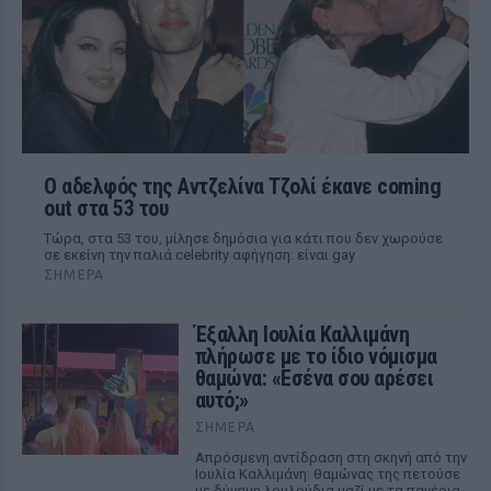
Ο αδελφός της Αντζελίνα Τζολί έκανε coming
out στα 53 του
Τώρα, στα 53 του, μίλησε δημόσια για κάτι που δεν χωρούσε
σε εκείνη την παλιά celebrity αφήγηση: είναι gay
ΣΉΜΕΡΑ
Έξαλλη Ιουλία Καλλιμάνη
πλήρωσε με το ίδιο νόμισμα
θαμώνα: «Εσένα σου αρέσει
αυτό;»
ΣΉΜΕΡΑ
Απρόσμενη αντίδραση στη σκηνή από την
Ιουλία Καλλιμάνη: θαμώνας της πετούσε
με δύναμη λουλούδια μαζί με τα πανέρια