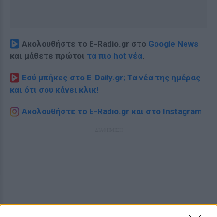
Ακολουθήστε το E-Radio.gr στο
Google News
και μάθετε πρώτοι
τα πιο hot νέα
.
Εσύ μπήκες στο E-Daily.gr; Τα νέα της ημέρας
και ότι σου κάνει κλικ!
Ακολουθήστε το E-Radio.gr και στο Instagram
ΔΙΑΦΗΜΙΣΗ