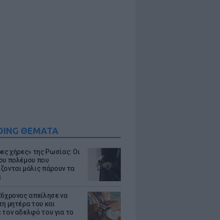
DING ΘΕΜΑΤΑ
ρες χήρες» της Ρωσίας: Οι
ου πολέμου που
ζονται μόλις πάρουν τα
α
26χρονος απείλησε να
τη μητέρα του και
 τον αδελφό του για το