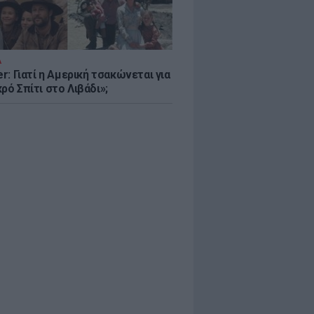
Α
er: Γιατί η Αμερική τσακώνεται για
ρό Σπίτι στο Λιβάδι»;