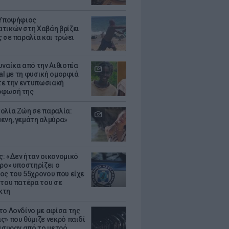
 Υποψήφιος
τικών στη Χαβάη βρίζει
ς σε παραλία και τρώει
υναίκα από την Αιθιοπία
ral με τη φυσική ομορφιά
ίτε την εντυπωσιακή
ρφωσή της
ολία Ζώη σε παραλία:
ενη, γεμάτη αλμύρα»
: «Δεν ήταν οικονομικό
τρο» υποστηρίζει ο
ος του 55χρονου που είχε
 του πατέρα του σε
κτη
το Λονδίνο με αφίσα της
ς» που θύμιζε νεκρό παιδί
πέσυραν από το μετρό