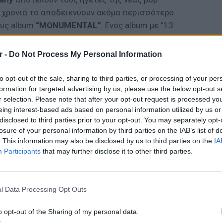
ή χρονιά το αποδεικνύουν ακόμα περισσότερο
ους album
“MONUMENTAL”
. Ενός album με “13
τις μάζες”. Ο πρόεδρος των Kadebostany
με σκοπό να διευρύνει το όνομά τους και να
r -
Do Not Process My Personal Information
ης σύγχρονης μουσικής.
to opt-out of the sale, sharing to third parties, or processing of your per
ΔΙΑΦΗΜΙΣΗ
formation for targeted advertising by us, please use the below opt-out s
r selection. Please note that after your opt-out request is processed y
eing interest-based ads based on personal information utilized by us or
disclosed to third parties prior to your opt-out. You may separately opt-
losure of your personal information by third parties on the IAB’s list of
. This information may also be disclosed by us to third parties on the
IA
Participants
that may further disclose it to other third parties.
LIFESTY
Ζόε Σαλ
l Data Processing Opt Outs
σταρ τ
o opt-out of the Sharing of my personal data.