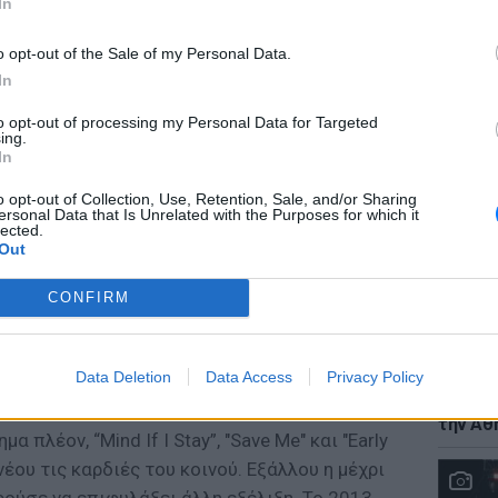
In
o opt-out of the Sale of my Personal Data.
In
to opt-out of processing my Personal Data for Targeted
LIFESTY
ing.
Ο Γιώρ
In
φάρσα 
έγινε σ
o opt-out of Collection, Use, Retention, Sale, and/or Sharing
ersonal Data that Is Unrelated with the Purposes for which it
illaumede Kadebostany αποφάσισε σ’ αυτό το
lected.
όνες και να βρει την ισορροπία μεταξύ
Out
ας, ενισχύοντας την ιδιαίτερη popαισθητική
CONFIRM
μουσικό αποτέλεσμα που παραμένει εξίσου
Data Deletion
Data Access
Privacy Policy
ρατία των Kadebostany βάζει τα θεμέλια σε
ΘΕΜΑΤ
Ο αρχι
 “υπηκόους” για να μεταδώσουν τη νέα εποχή
την Αθ
 πλέον, “Mind If I Stay”, "Save Me" και "Early
έου τις καρδιές του κοινού. Εξάλλου η μέχρι