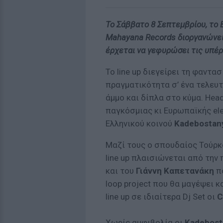
Το Σάββατο 8 Σεπτεμβρίου, τo B
Mahayana Records διοργανώνει 
έρχεται να γεφυρώσει τις υπέ
Το line up διεγείρει τη φαντ
πραγματικότητα σ’ ένα τελευ
άμμο και δίπλα στο κύμα. Hea
παγκόσμιας κι Ευρωπαϊκής ele
Ελληνικού κοινού
Kadebostan
Μαζί τους ο σπουδαίος Τούρ
line up πλαισιώνεται από την
και του
Γιάννη Καπετανάκη
πο
loop project που θα μαγέψει 
line up σε ιδιαίτερα Dj Set οι
C
Χωρίς αμφιβολία οι
Kadebos