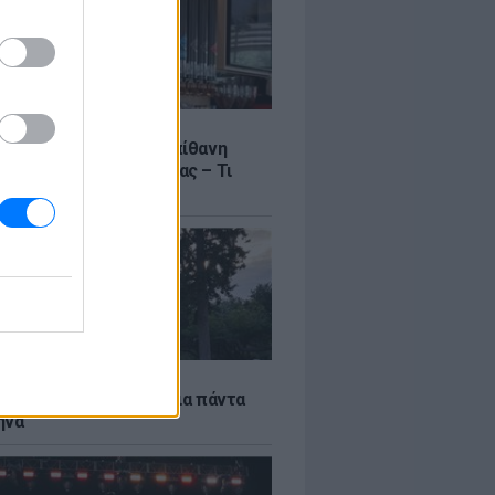
LE
γος Μανίκας έστησε απίθανη
σε υπάλληλο καφετέριας – Τι
το βίντεο
Α
τέκτονας που άλλαξε για πάντα
ήνα