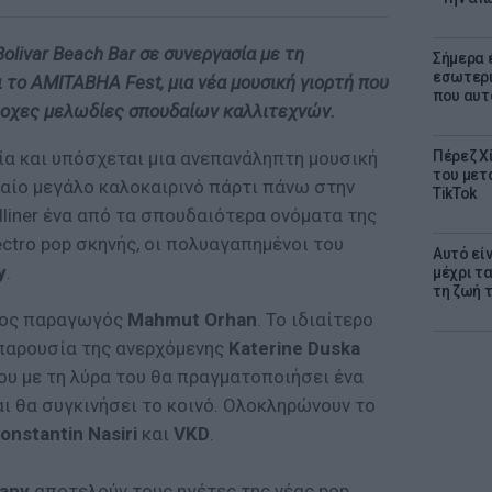
olivar Beach Bar σε συνεργασία με τη
Σήμερα 
εσωτερι
το AMITABHA Fest, μια νέα μουσική γιορτή που
που αυτ
ροχες μελωδίες σπουδαίων καλλιτεχνών.
ασία και υπόσχεται μια ανεπανάληπτη μουσική
Πέρεζ Χί
του μετά
ταίο μεγάλο καλοκαιρινό πάρτι πάνω στην
TikTok
dliner ένα από τα σπουδαιότερα ονόματα της
ctro pop σκηνής, οι πολυαγαπημένοι του
Αυτό εί
y
.
μέχρι τ
τη ζωή 
κος παραγωγός
Mahmut Orhan
. Το ιδιαίτερο
 παρουσία της ανερχόμενης
Katerine Duska
υ με τη λύρα του θα πραγματοποιήσει ένα
και θα συγκινήσει το κοινό. Ολοκληρώνουν το
onstantin Nasiri
και
VKD
.
tany
αποτελούν τους ηγέτες της νέας pop