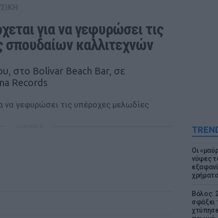
ΣΙΚΗ
ρχεται για να γεφυρώσει τις 
ς σπουδαίων καλλιτεχνών
, στo Bolivar Beach Bar, σε
na Records
ΔΙΑΦΗΜΙΣΗ
TREN
Οι «μαύ
νύφες τ
εξαφανί
χρήματ
Βόλος: 
σφάξει 
χτύπησε