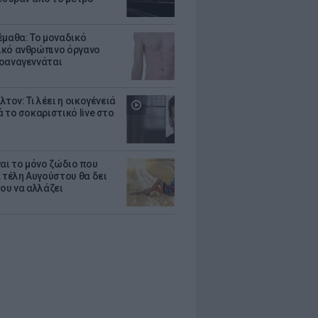
έμαθα: Το μοναδικό
κό ανθρώπινο όργανο
οαναγεννάται
λτον: Τι λέει η οικογένειά
 το σοκαριστικό live στο
ναι το μόνο ζώδιο που
α τέλη Αυγούστου θα δει
του να αλλάζει