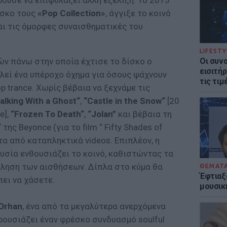
ούσε να επιφυλάξει άλλη εξέλιξη. Το 2013
ίσκο τους
«Pop Collection»
, άγγιξε το κοινό
και τις όμορφες συναισθηματικές του
LIFESTY
ν πάνω στην οποία έχτισε το δίσκο ο
Οι συν
εισιτήρ
λεί ένα υπέροχο όχημα για όσους ψάχνουν
τις τιμ
p trance. Χωρίς βέβαια να ξεχνάμε τις
alking With a Ghost“
,
“Castle in the Snow“
[20
e],
“Frozen To Death“
,
“Jolan”
και βέβαια τη
“
της Beyonce (για το film “ Fifty Shades of
τα από καταπληκτικά videos. Επιπλέον, η
υσία ενθουσιάζει το κοινό, καθιστώντας τα
κληση των αισθήσεων. Δίπλα στο κύμα θα
ΘΕΜΑΤ
Έφτιαξ
πει να χάσετε.
μουσική
Orhan
, ένα από τα μεγαλύτερα ανερχόμενα
ρουσιάζει έναν φρέσκο συνδυασμό soulful