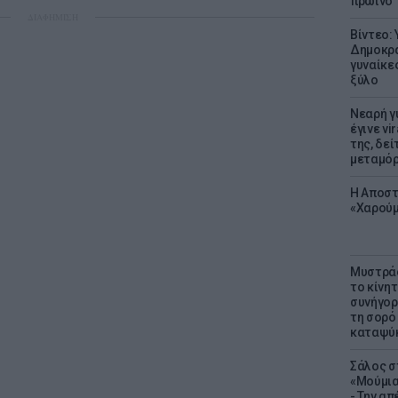
πρωινό
ΔΙΑΦΗΜΙΣΗ
Βίντεο:
Δημοκρα
γυναίκε
ξύλο
Νεαρή γ
έγινε vi
της, δε
μεταμό
Η Αποστ
«Χαρούμ
Μυστράς
το κίνη
συνήγορ
τη σορό
καταψύ
Σάλος σ
«Μούμια
- Την α