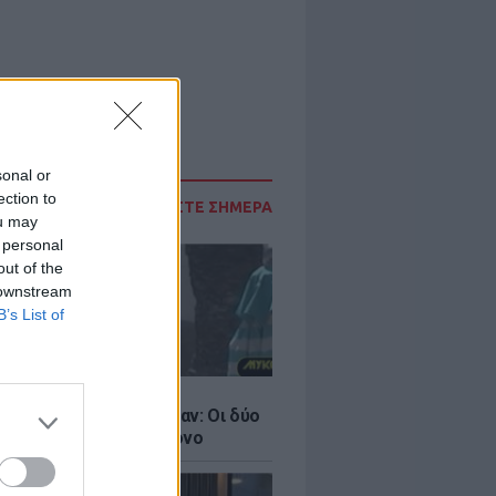
sonal or
ection to
ΔΙΑΒΑΣΤΕ ΣΗΜΕΡΑ
ou may
 personal
out of the
 downstream
B’s List of
LE
ντάνα και Νικόλ Κίντμαν: Οι δύο
ου Χόλιγουντ στη Μύκονο