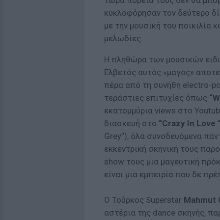
τώρα πορεία τους δεν θα μπορ
κυκλοφόρησαν τον δεύτερο δ
με την μουσική του ποικιλία 
μελωδίες.
H πληθώρα των μουσικών ειδώ
Ελβετός αυτός «μάγος» αποτε
πέρα από τη συνήθη electro-po
τεράστιες επιτυχίες όπως
“W
εκατομμύρια views στο Youtub
διασκευή στο
“Crazy In Love 
Grey”), όλα συνοδευόμενα πάν
εκκεντρική σκηνική τους παρο
show τους μια μαγευτική πρό
είναι μια εμπειρία που δε πρέ
Ο Τούρκος Superstar
Mahmut 
αστέρια της dance σκηνής, πα