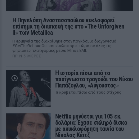
Η Πηνελόπη Αναστασοπούλου κυκλοφορεί
επίσημα τη διασκευή της στο «The Unforgiven
II» των Metallica
Η ερμηνεία της διακρίθηκε στον παγκόσμιο διαγωνισμό
#GetTheReLoadOut και κυκλοφορεί τώρα σε όλες τις
ψηφιακές πλατφόρμες μέσω Minos EMI.
ΠΡΙΝ 5 ΜΈΡΕΣ
Η ιστορία πίσω από το
πασίγνωστο τραγούδι του Νίκου
Παπάζογλου, «Αύγουστος»
Τι κρύβεται πίσω από τους στίχους
Netflix μηνύεται για 105 εκ.
δολάρια: Έχασε σκληρό δίσκο
με ακυκλοφόρητη ταινία του
Νίκολας Κέιτζ