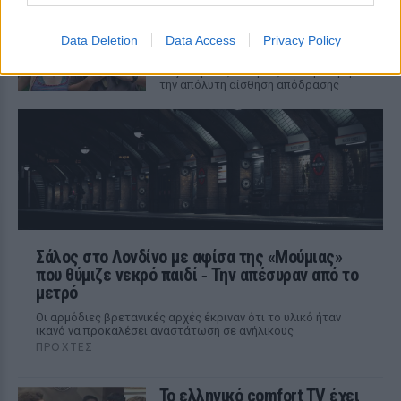
στις διακοπές
ΧΤΕΣ
Data Deletion
Data Access
Privacy Policy
Aνάλαφρες, διασκεδαστικές και
ταξιδιάρικες ιστορίες που προσφέρουν
την απόλυτη αίσθηση απόδρασης
Σάλος στο Λονδίνο με αφίσα της «Μούμιας»
που θύμιζε νεκρό παιδί ‑ Την απέσυραν από το
μετρό
Οι αρμόδιες βρετανικές αρχές έκριναν ότι το υλικό ήταν
ικανό να προκαλέσει αναστάτωση σε ανήλικους
ΠΡΟΧΤΈΣ
Το ελληνικό comfort TV έχει