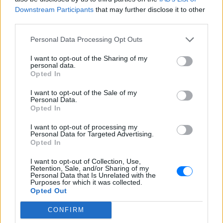
Downstream Participants
that may further disclose it to other
ΔΕΙΤΕ ΕΠΙΣΗΣ
third parties.
ΣΤΗΝ ΙΔΙΑ ΚΑΤΗΓΟΡΙΑ
Personal Data Processing Opt Outs
I want to opt-out of the Sharing of my
5 one‑hit wonders που έγιναν
personal data.
ξανά διάσημοι από… ατύχημα
Opted In
ΠΡΙΝ 2 ΏΡΕΣ
I want to opt-out of the Sale of my
Η τύχη δεν προβλέπεται, αλλά όταν
Personal Data.
χαμογελάσει, αποδεικνύει ότι ορισμένα
Opted In
τραγούδια έχουν πολύ περισσότερες
«ζωές» από όσες νομίζαμε
I want to opt-out of processing my
Personal Data for Targeted Advertising.
Η κωμωδία που σατίρισε τον
Opted In
νεοπλουτισμό και παραμένει
επίκαιρη
I want to opt-out of Collection, Use,
Retention, Sale, and/or Sharing of my
ΧΤΕΣ
Personal Data that Is Unrelated with the
Purposes for which it was collected.
108 επεισόδια γέλιου: Η σειρά του Χάρη
Opted Out
Ρώμα που αξίζει να δούμε ξανά στις
επαναλήψεις
CONFIRM
5 ταινίες του Netflix για να δεις