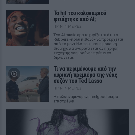
Το hit του καλοκαιριού
φτιάχτηκε από AI;
ΠΡΙΝ 4 ΜΈΡΕΣ
Ένα AI music app ισχυρίζεται ότι το
Rubberz «πολύ πιθανό» να προέρχεται
από το μοντέλο του - και η μουσική
βιομηχανία αναρωτιέται αν η χρήση
τεχνητής νοημοσύνης πρέπει να
δηλώνεται.
Τι να περιμένουμε από την
αυριανή πρεμιέρα της νέας
σεζόν του Ted Lasso
ΠΡΙΝ 4 ΜΈΡΕΣ
Η πολυαναμενόμενη feelgood σειρά
επιστρέφει