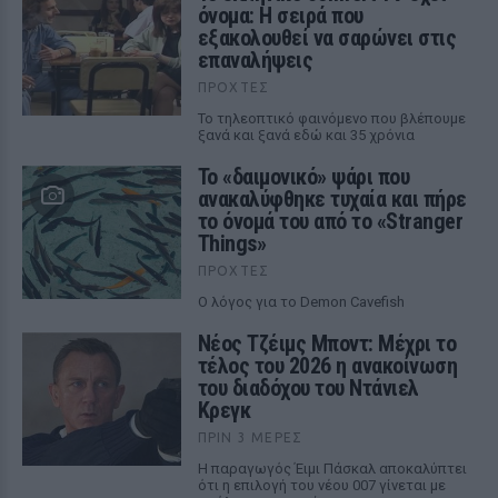
όνομα: Η σειρά που
εξακολουθεί να σαρώνει στις
επαναλήψεις
ΠΡΟΧΤΈΣ
Το τηλεοπτικό φαινόμενο που βλέπουμε
ξανά και ξανά εδώ και 35 χρόνια
Το «δαιμονικό» ψάρι που
ανακαλύφθηκε τυχαία και πήρε
το όνομά του από το «Stranger
Things»
ΠΡΟΧΤΈΣ
Ο λόγος για το Demon Cavefish
Νέος Τζέιμς Μποντ: Μέχρι το
τέλος του 2026 η ανακοίνωση
του διαδόχου του Ντάνιελ
Κρεγκ
ΠΡΙΝ 3 ΜΈΡΕΣ
Η παραγωγός Έιμι Πάσκαλ αποκαλύπτει
ότι η επιλογή του νέου 007 γίνεται με