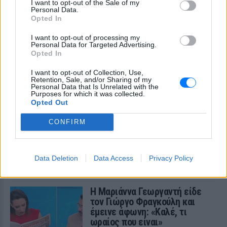
Η 24χρονη πρωτοστάτησε σε εκδήλωση
I want to opt-out of the Sale of my
για τη σειρά «The Shards» στο Λος
Personal Data.
Αντζελες
Opted In
I want to opt-out of processing my
Personal Data for Targeted Advertising.
Opted In
I want to opt-out of Collection, Use,
Retention, Sale, and/or Sharing of my
Personal Data that Is Unrelated with the
Purposes for which it was collected.
Opted Out
Ιωάννα Τούνη: Αδημοσίευτη φωτογραφία από
CONFIRM
Ίμπιζα με τον Δημήτρη Σπυριδωνίδη
Η influencer ανέβασε στο Instagram throwback στιγμιότυπο
και ρώτησε τον σύντροφό της για τον φετινό προορισμό
Data Deletion
Data Access
Privacy Policy
ΣΉΜΕΡΑ
Η Μαριάννα Γεωργαντή είδε
τον Γιώργο Φραγκούλη και
έμεινε άφωνη: «Καλέ, τι
ωραίος που είναι»