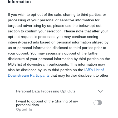
Information
Βερνίκου
ΣΉΜΕΡΑ
If you wish to opt-out of the sale, sharing to third parties, or
Η Μαρίνα Βερνίκου εξηγεί τι οφείλουν να
processing of your personal or sensitive information for
κάνουν οι λουόμενοι αν έρθουν
αντιμέτωποι με το ψάρι που έχει γίνει το
targeted advertising by us, please use the below opt-out
πιο συζητημένο θέμα στις ελληνικές
section to confirm your selection. Please note that after your
παραλίες
opt-out request is processed you may continue seeing
Μπαντέρας – Γκρίφιθ: Το
interest-based ads based on personal information utilized by
μυστικό που τους κρατά
us or personal information disclosed to third parties prior to
«καλύτερους φίλους» 11 χρόνια
your opt-out. You may separately opt-out of the further
μετά
disclosure of your personal information by third parties on the
IAB’s list of downstream participants. This information may
ΣΉΜΕΡΑ
also be disclosed by us to third parties on the
IAB’s List of
Οι δύο σταρ του Χόλιγουντ απέδειξαν
Downstream Participants
that may further disclose it to other
ότι η αγάπη και ο σεβασμός μπορούν να
διαρκέσουν πέρα από τον γάμο, χάρη και
third parties.
στην κόρη τους.
Personal Data Processing Opt Outs
Κάια Γκέρμπερ: Με
αποκαλυπτικό μαύρο look
I want to opt-out of the Sharing of my
θύμισε τη Σίντι Κρόφορντ
personal data.
Opted In
ΣΉΜΕΡΑ