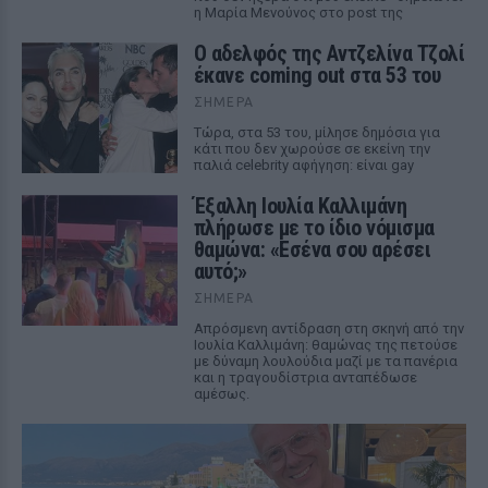
η Μαρία Μενούνος στο post της
Ο αδελφός της Αντζελίνα Τζολί
έκανε coming out στα 53 του
ΣΉΜΕΡΑ
Τώρα, στα 53 του, μίλησε δημόσια για
κάτι που δεν χωρούσε σε εκείνη την
παλιά celebrity αφήγηση: είναι gay
Έξαλλη Ιουλία Καλλιμάνη
πλήρωσε με το ίδιο νόμισμα
θαμώνα: «Εσένα σου αρέσει
αυτό;»
ΣΉΜΕΡΑ
Απρόσμενη αντίδραση στη σκηνή από την
Ιουλία Καλλιμάνη: θαμώνας της πετούσε
με δύναμη λουλούδια μαζί με τα πανέρια
και η τραγουδίστρια ανταπέδωσε
αμέσως.