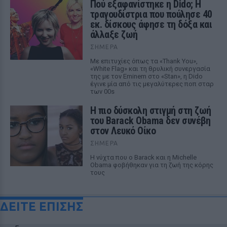
Πού εξαφανίστηκε η Dido; Η
τραγουδίστρια που πούλησε 40
εκ. δίσκους άφησε τη δόξα και
άλλαξε ζωή
ΣΉΜΕΡΑ
Με επιτυχίες όπως τα «Thank You»,
«White Flag» και τη θρυλική συνεργασία
της με τον Eminem στο «Stan», η Dido
έγινε μία από τις μεγαλύτερες ποπ σταρ
των 00s
Η πιο δύσκολη στιγμή στη ζωή
του Barack Obama δεν συνέβη
στον Λευκό Οίκο
ΣΉΜΕΡΑ
Η νύχτα που ο Barack και η Michelle
Obama φοβήθηκαν για τη ζωή της κόρης
τους
ΔΕΙΤΕ ΕΠΙΣΗΣ