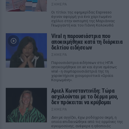
ΣΉΜΕΡΑ
Οι τίτλοι της εφημερίδας Espresso
έγιναν αφορμή για ένα χαριτωμένο
σχόλιο στην εκπομπή της Μαριάννας
Γεωργαντή και του Γιάννη Κολοκυθά
Viral η παρουσιάστρια που
αποκοιμήθηκε κατά τη διάρκεια
δελτίου ειδήσεων
ΣΉΜΕΡΑ
Παρουσιάστρια ειδήσεων στις ΗΠΑ
αποκοιμήθηκε on air και έγινε αμέσως
viral - η συμπαρουσιάστριά της τη
χαρακτήρισε χιουμοριστικά «Ωραία
Κοιμωμένη».
Αριελ Κωνσταντινίδη: Τώρα
ασχολούνται με το δέρμα μου,
δεν πρόκειται να κρύβομαι
ΣΉΜΕΡΑ
Δεν με αγγίζει, έχω ροδόχρου ακμή, η
οποία επιδεινώθηκε από τις ορμόνες της
εγκυμοσύνης, ανέφερε η ηθοποιός