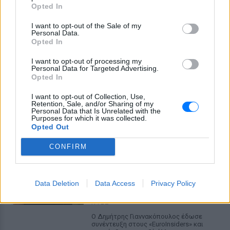
Opted In
I want to opt-out of the Sale of my
Personal Data.
Opted In
I want to opt-out of processing my
Personal Data for Targeted Advertising.
Opted In
ΔΕΙΤΕ ΕΠΙΣΗΣ
I want to opt-out of Collection, Use,
Retention, Sale, and/or Sharing of my
Personal Data that Is Unrelated with the
Purposes for which it was collected.
ΣΤΗΝ ΙΔΙΑ ΚΑΤΗΓΟΡΙΑ
Opted Out
Γιαννακόπουλος για Ολυμπιακό:
CONFIRM
«Πριν 10 χρόνια φώναζαν
οφσάιντ, δεν ήξεραν ότι η
μπάλα μπάσκετ είναι
Data Deletion
Data Access
Privacy Policy
πορτοκαλί»
ΧΤΕΣ
Ο Δημήτρης Γιαννακόπουλος έδωσε
συνέντευξη στους «EuroInsiders» και