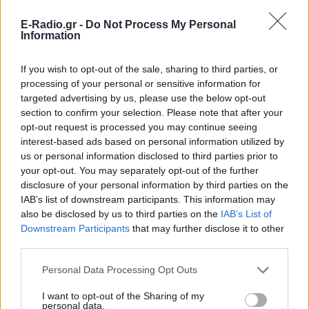
και μάθετε πρώτοι
τα πιο hot νέα
.
E-Radio.gr -
Do Not Process My Personal
Για ακόμη περισσότερα
νέα
, μπείτε στην
ροή
Information
ειδήσεων
του E-Daily.gr
If you wish to opt-out of the sale, sharing to third parties, or
Ακολουθήστε το E-Radio.gr και στο Instagram
processing of your personal or sensitive information for
targeted advertising by us, please use the below opt-out
ΔΙΑΦΗΜΙΣΗ
section to confirm your selection. Please note that after your
opt-out request is processed you may continue seeing
interest-based ads based on personal information utilized by
us or personal information disclosed to third parties prior to
your opt-out. You may separately opt-out of the further
disclosure of your personal information by third parties on the
IAB’s list of downstream participants. This information may
also be disclosed by us to third parties on the
IAB’s List of
Downstream Participants
that may further disclose it to other
third parties.
Personal Data Processing Opt Outs
I want to opt-out of the Sharing of my
personal data.