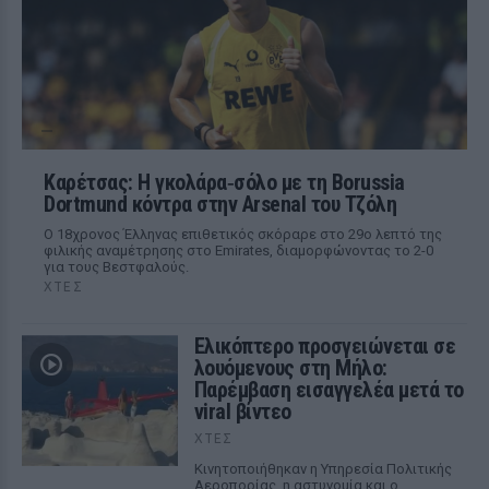
Καρέτσας: Η γκολάρα‑σόλο με τη Borussia
Dortmund κόντρα στην Arsenal του Τζόλη
Ο 18χρονος Έλληνας επιθετικός σκόραρε στο 29ο λεπτό της
φιλικής αναμέτρησης στο Emirates, διαμορφώνοντας το 2-0
για τους Βεστφαλούς.
ΧΤΕΣ
Ελικόπτερο προσγειώνεται σε
λουόμενους στη Μήλο:
Παρέμβαση εισαγγελέα μετά το
viral βίντεο
ΧΤΕΣ
Κινητοποιήθηκαν η Υπηρεσία Πολιτικής
Αεροπορίας, η αστυνομία και ο