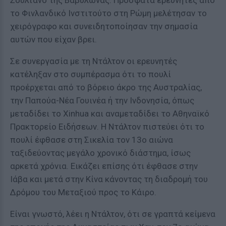
Σουλτάνο της Βαβυλώνας. Πρόσφατα ερευνητές από
το Φινλανδικό Ινστιτούτο στη Ρώμη μελέτησαν το
χειρόγραφο και συνειδητοποίησαν την σημασία
αυτών που είχαν βρει.
Σε συνεργασία με τη Ντάλτον οι ερευνητές
κατέληξαν στο συμπέρασμα ότι το πουλί
προέρχεται από το βόρειο άκρο της Αυστραλίας,
την Παπούα-Νέα Γουινέα ή την Ινδονησία, όπως
μεταδίδει το Xinhua και αναμεταδίδει το Αθηναϊκό
Πρακτορείο Ειδήσεων. Η Ντάλτον πιστεύει ότι το
πουλί έφθασε στη Σικελία τον 13ο αιώνα
ταξιδεύοντας μεγάλο χρονικό διάστημα, ίσως
αρκετά χρόνια. Εικάζει επίσης ότι έφθασε στην
Ιάβα και μετά στην Κίνα κάνοντας τη διαδρομή του
Δρόμου του Μεταξιού προς το Κάιρο.
Είναι γνωστό, λέει η Ντάλτον, ότι σε γραπτά κείμενα