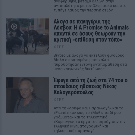
αναφέρθηκε, μεταξύ άλλων, στην
αντιπαλότητα με τον Ολυμπιακό και στο
τι πήγε λάθος την περσινή σεζόν
Αλογα σε πανηγύρια της
Λέσβου: Η A Promise to Animals
απαντά σε όσους θεωρούν την
κριτική «επίθεση στον τόπο»
ΧΤΕΣ
Βίντεο με άλογα να εκτελούν φιγούρες
δίπλα σε σπασμένα μπουκάλια
πυροδότησαν έντονη αντιπαράθεση στα
μέσα κοινωνικής δικτύωσης
Έφυγε από τη ζωή στα 74 του ο
σπουδαίος ηθοποιός Νίκος
Καλογερόπουλος
ΧΤΕΣ
Από τη «Λούφα και Παραλλαγή» και το
«Ρεμπέτικο» έως το «Μάθε παιδί μου
γράμματα» και το τηλεοπτικό
«Κάμπινγκ», τα έργα του σφράγισαν την
ελληνική κινηματογραφική και
τηλεοπτική παραγωγή