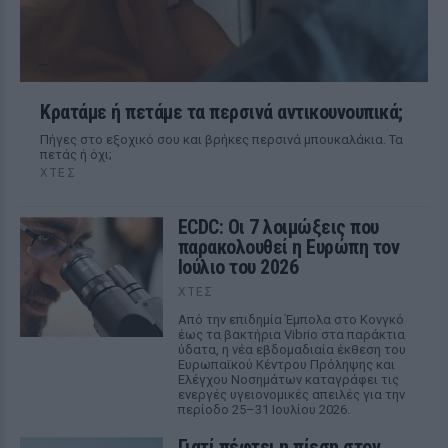
Κρατάμε ή πετάμε τα περσινά αντικουνουπικά;
Πήγες στο εξοχικό σου και βρήκες περσινά μπουκαλάκια. Τα
πετάς ή όχι;
ΧΤΕΣ
ECDC: Οι 7 λοιμώξεις που
παρακολουθεί η Ευρώπη τον
Ιούλιο του 2026
ΧΤΕΣ
Από την επιδημία Έμπολα στο Κονγκό
έως τα βακτήρια Vibrio στα παράκτια
ύδατα, η νέα εβδομαδιαία έκθεση του
Ευρωπαϊκού Κέντρου Πρόληψης και
Ελέγχου Νοσημάτων καταγράφει τις
ενεργές υγειονομικές απειλές για την
περίοδο 25–31 Ιουλίου 2026.
Γιατί πέφτει η πίεση στον