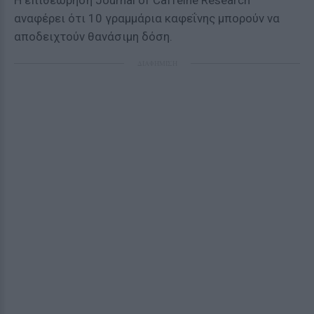
Η επιθεώρηση Journal of Caffeine Research
αναφέρει ότι 10 γραμμάρια καφεΐνης μπορούν να
αποδειχτούν θανάσιμη δόση.
ΔΙΑΦΗΜΙΣΗ