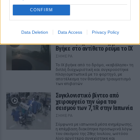
ΣΉΜΕΡΑ
CONFIRM
Η 18χρονη αθλήτρια του ΓΣ Κηφισιάς
αναδείχθηκε δεύτερη στο μήκος με άλμα
στα 6,44μ., σχεδόν ισοφαρίζοντας το
ατομικό της ρεκόρ των 6,45μ.
Data Deletion
Data Access
Privacy Policy
Σέρρες: Βίντεο‑ντοκουμέντο
από το τροχαίο δυστύχημα ‑
Βγήκε στο αντίθετο ρεύμα το ΙΧ
ΣΉΜΕΡΑ
Το ΙΧ βγήκε από το δρόμο, «καβάλησε» τη
διπλή διαχωριστική και συγκρούστηκε
πλαγιομετωπικά με το φορτηγό, με
αποτέλεσμα τον θανάσιμο τραυματισμό
των επιβατών
Συγκλονιστικό βίντεο από
χειρουργείο την ώρα του
σεισμού των 7,1R στην Ιαπωνία
ΣΉΜΕΡΑ
Σύμφωνα με ιαπωνικά μέσα ενημέρωσης,
η επέμβαση διακόπηκε προσωρινά λόγω
του σεισμού της 28ης Ιουλίου, ωστόσο
λίγο αργότερα συνεχίστηκε και