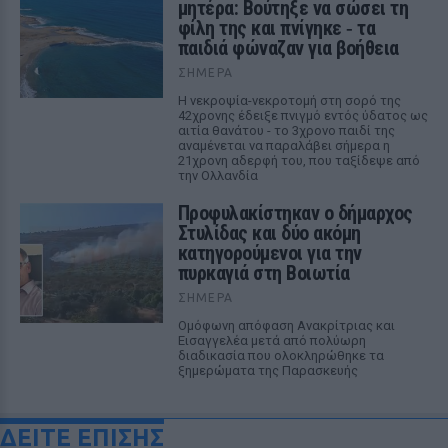
μητέρα: Βούτηξε να σώσει τη
φίλη της και πνίγηκε ‑ τα
παιδιά φώναζαν για βοήθεια
ΣΉΜΕΡΑ
Η νεκροψία-νεκροτομή στη σορό της
42χρονης έδειξε πνιγμό εντός ύδατος ως
αιτία θανάτου - το 3χρονο παιδί της
αναμένεται να παραλάβει σήμερα η
21χρονη αδερφή του, που ταξίδεψε από
την Ολλανδία
Προφυλακίστηκαν ο δήμαρχος
Στυλίδας και δύο ακόμη
κατηγορούμενοι για την
πυρκαγιά στη Βοιωτία
ΣΉΜΕΡΑ
Ομόφωνη απόφαση Ανακρίτριας και
Εισαγγελέα μετά από πολύωρη
διαδικασία που ολοκληρώθηκε τα
ξημερώματα της Παρασκευής
ΔΕΙΤΕ ΕΠΙΣΗΣ