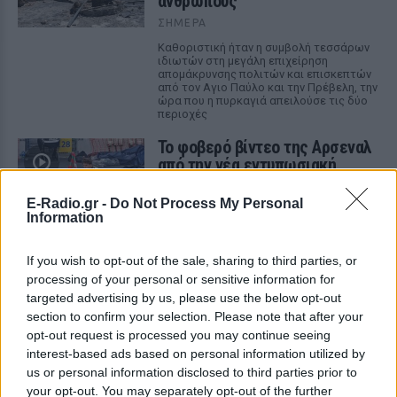
ανθρώπους
ΣΉΜΕΡΑ
Καθοριστική ήταν η συμβολή τεσσάρων
ιδιωτών στη μεγάλη επιχείρηση
απομάκρυνσης πολιτών και επισκεπτών
από τον Αγιο Παύλο και την Πρέβελη, την
ώρα που η πυρκαγιά απειλούσε τις δύο
περιοχές
Το φοβερό βίντεο της Αρσεναλ
από την νέα εντυπωσιακή
ασίστ του Χρήστου Τζόλη, δείτε
βίντεο
E-Radio.gr -
Do Not Process My Personal
Information
ΣΉΜΕΡΑ
Η εκτέλεση κόρνερ του 24χρονου winger
If you wish to opt-out of the sale, sharing to third parties, or
ήταν πραγματικά εκπληκτική, με πολλά
φάλτσα και δύσκολη για έλεγχο από τον
processing of your personal or sensitive information for
κίπερ Αλβαρο Βαγιές
targeted advertising by us, please use the below opt-out
section to confirm your selection. Please note that after your
Σοκ στην Κρήτη: Τουρίστας
επιχείρησε να χρηματίσει
opt-out request is processed you may continue seeing
υπάλληλο για του επιτρέψει να
interest-based ads based on personal information utilized by
ασελγήσει σε ανήλικη
us or personal information disclosed to third parties prior to
your opt-out. You may separately opt-out of the further
ΣΉΜΕΡΑ