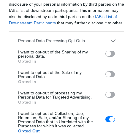
disclosure of your personal information by third parties on the
«Όταν κατάλαβε τι της ζητούσε,
IAB’s list of downstream participants. This information may
πάγωσε...»
also be disclosed by us to third parties on the
IAB’s List of
Downstream Participants
that may further disclose it to other
third parties.
Personal Data Processing Opt Outs
I want to opt-out of the Sharing of my
personal data.
Opted In
Πέθανε η influencer Σίντνεϊ Τάουλ σε ηλικία
26 ετών έπειτα από μάχη με σπάνια μορφή
I want to opt-out of the Sale of my
καρκίνου
Personal Data.
Opted In
Τον θάνατο της ανακοίνωσε η μητέρα της, Ελίζαμπεθ
Μόροου, και ο αδελφός της, Όστιν Τάουλ, μέσω ενός βίντεο
I want to opt-out of processing my
στον λογαριασμό της στο TikTok την Τετάρτη
Personal Data for Targeted Advertising.
ΣΉΜΕΡΑ
Opted In
I want to opt-out of Collection, Use,
Η Έβελυν Μητροπούλου έγραψε
Retention, Sale, and/or Sharing of my
ιστορία με ασημένιο μετάλλιο
Personal Data that Is Unrelated with the
Purposes for which it was collected.
στο Παγκόσμιο Κ20
Opted Out