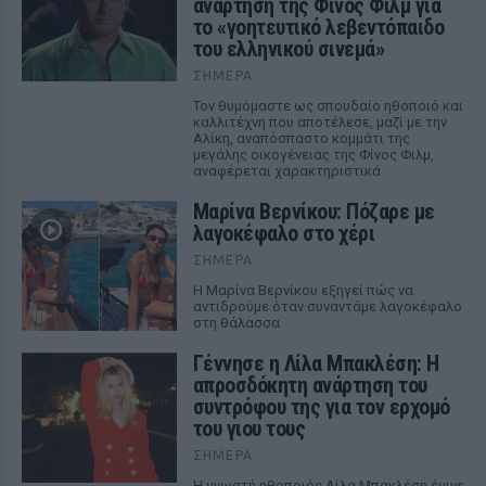
ανάρτηση της Φίνος Φιλμ για
το «γοητευτικό λεβεντόπαιδο
του ελληνικού σινεμά»
ΣΉΜΕΡΑ
Τον θυμόμαστε ως σπουδαίο ηθοποιό και
καλλιτέχνη που αποτέλεσε, μαζί με την
Αλίκη, αναπόσπαστο κομμάτι της
μεγάλης οικογένειας της Φίνος Φιλμ,
αναφέρεται χαρακτηριστικά
Μαρίνα Βερνίκου: Πόζαρε με
λαγοκέφαλο στο χέρι
ΣΉΜΕΡΑ
Η Μαρίνα Βερνίκου εξηγεί πώς να
αντιδρούμε όταν συναντάμε λαγοκέφαλο
στη θάλασσα
Γέννησε η Λίλα Μπακλέση: Η
απροσδόκητη ανάρτηση του
συντρόφου της για τον ερχομό
του γιου τους
ΣΉΜΕΡΑ
Η γνωστή ηθοποιός Λίλα Μπακλέση έγινε