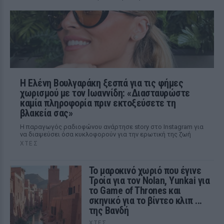
Η Ελένη Βουλγαράκη ξεσπά για τις φήμες
χωρισμού με τον Ιωαννίδη: «Διασταυρώστε
καμία πληροφορία πριν εκτοξεύσετε τη
βλακεία σας»
Η παραγωγός ραδιοφώνου ανάρτησε story στο Instagram για
να διαψεύσει όσα κυκλοφορούν για την ερωτική της ζωή
ΧΤΕΣ
Το μαροκινό χωριό που έγινε
Τροία για τον Nolan, Yunkai για
το Game of Thrones και
σκηνικό για το βίντεο κλιπ ...
της Βανδή
ΧΤΕΣ