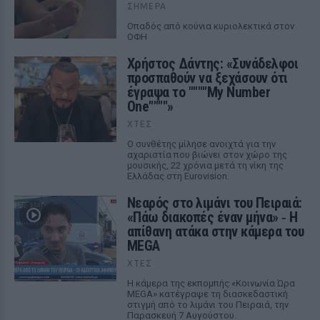
ΣΉΜΕΡΑ
Οπαδός από κούνια κυριολεκτικά στον
ΟΦΗ
Χρήστος Δάντης: «Συνάδελφοι
προσπαθούν να ξεχάσουν ότι
έγραψα το """"My Number
One""""»
ΧΤΕΣ
Ο συνθέτης μίλησε ανοιχτά για την
αχαριστία που βιώνει στον χώρο της
μουσικής, 22 χρόνια μετά τη νίκη της
Ελλάδας στη Eurovision.
Νεαρός στο λιμάνι του Πειραιά:
«Πάω διακοπές έναν μήνα» ‑ Η
απίθανη ατάκα στην κάμερα του
MEGA
ΧΤΕΣ
Η κάμερα της εκπομπής «Κοινωνία Ώρα
MEGA» κατέγραψε τη διασκεδαστική
στιγμή από το λιμάνι του Πειραιά, την
Παρασκευή 7 Αυγούστου.