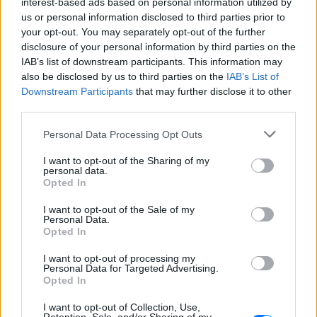
Βάλια Χατζηθεοδώρου ‑ οι
interest-based ads based on personal information utilized by
φωτογραφίες με μαγιό στην
us or personal information disclosed to third parties prior to
παραλία
your opt-out. You may separately opt-out of the further
disclosure of your personal information by third parties on the
ΣΉΜΕΡΑ
IAB’s list of downstream participants. This information may
Μέσα από ανάρτηση στο Instagram
also be disclosed by us to third parties on the
IAB’s List of
μοιράστηκε στιγμές από τις
καλοκαιρινές της διακοπές στο νησί των
Downstream Participants
that may further disclose it to other
ανέμων
third parties.
H Ιωάννα Σιαμπάνη ανέβασε
Personal Data Processing Opt Outs
φωτογραφίες με τους γιους
της – Η στιγμή του θηλασμού
I want to opt-out of the Sharing of my
και οι μέρες χωρίς πρόγραμμα
personal data.
Opted In
ΣΉΜΕΡΑ
Η πρώην παίκτρια του «My Style Rocks»
I want to opt-out of the Sale of my
και ο Τζίμης Σταθοκωστόπουλος
Personal Data.
απέκτησαν πρόσφατα το δεύτερο παιδί
Opted In
τους
I want to opt-out of processing my
Στέφανος Τσιτσιπάς: Αγκαλιά
Personal Data for Targeted Advertising.
με τη σύντροφό του στην
Opted In
Ελβετία και κοινή βραδινή
έξοδος για δείπνο
I want to opt-out of Collection, Use,