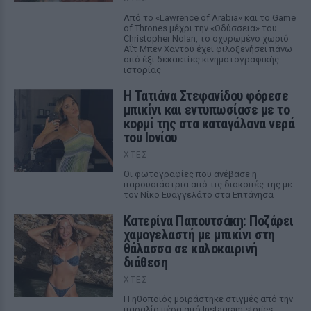
Από το «Lawrence of Arabia» και το Game
of Thrones μέχρι την «Οδύσσεια» του
Christopher Nolan, το οχυρωμένο χωριό
Αΐτ Μπεν Χαντού έχει φιλοξενήσει πάνω
από έξι δεκαετίες κινηματογραφικής
ιστορίας
Η Τατιάνα Στεφανίδου φόρεσε
μπικίνι και εντυπωσίασε με το
κορμί της στα καταγάλανα νερά
του Ιονίου
ΧΤΕΣ
Οι φωτογραφίες που ανέβασε η
παρουσιάστρια από τις διακοπές της με
τον Νίκο Ευαγγελάτο στα Επτάνησα
Κατερίνα Παπουτσάκη: Ποζάρει
χαμογελαστή με μπικίνι στη
θάλασσα σε καλοκαιρινή
διάθεση
ΧΤΕΣ
Η ηθοποιός μοιράστηκε στιγμές από την
παραλία μέσα από Instagram stories,