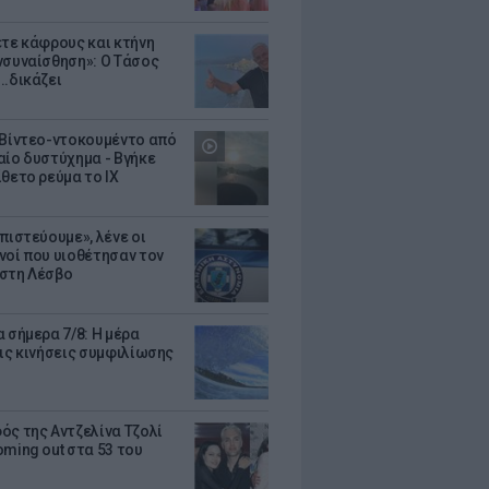
ετε κάφρους και κτήνη
νσυναίσθηση»: Ο Τάσος
..δικάζει
 Βίντεο-ντοκουμέντο από
αίο δυστύχημα - Βγήκε
ίθετο ρεύμα το ΙΧ
πιστεύουμε», λένε οι
νοί που υιοθέτησαν τον
στη Λέσβο
 σήμερα 7/8: Η μέρα
τις κινήσεις συμφιλίωσης
ός της Αντζελίνα Τζολί
oming out στα 53 του