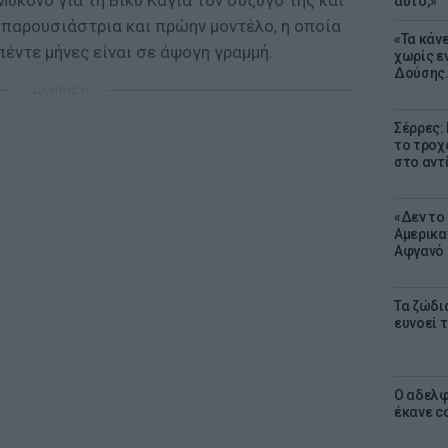
ύκονο για τη Βίκυ Καγιά τον σύζυγό της και
αυτό;»
 παρουσιάστρια και πρώην μοντέλο, η οποία
«Τα κάν
πέντε μήνες είναι σε άψογη γραμμή.
χωρίς ε
Δούσης.
ΔΙΑΦΗΜΙΣΗ
Σέρρες:
το τροχ
στο αντ
«Δεν το 
Αμερικα
Αφγανό 
Τα ζώδια
ευνοεί 
Ο αδελφ
έκανε c