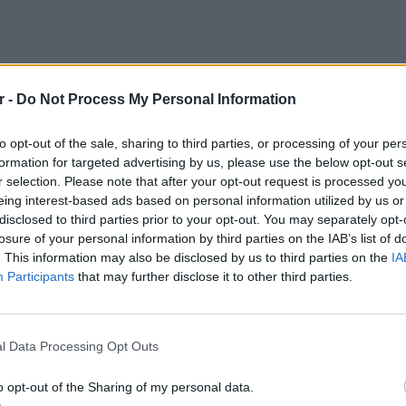
r -
Do Not Process My Personal Information
to opt-out of the sale, sharing to third parties, or processing of your per
formation for targeted advertising by us, please use the below opt-out s
r selection. Please note that after your opt-out request is processed y
eing interest-based ads based on personal information utilized by us or
disclosed to third parties prior to your opt-out. You may separately opt-
losure of your personal information by third parties on the IAB’s list of
. This information may also be disclosed by us to third parties on the
IA
Participants
that may further disclose it to other third parties.
ρά τον γιο της, Κάρολο Ηλία να κάνει μπάνιο
LIFESTY
ς μαμάς του.
Η Τατι
και εν
l Data Processing Opt Outs
ά έκανε και τη γυμναστική της στη θάλασσα
καταγά
αι την τριών ετών κόρη της Μπιάνκα.
o opt-out of the Sharing of my personal data.