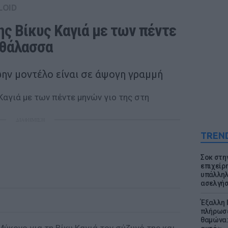
LOID
ς Βίκυς Καγιά με των πέντε 
 θάλασσα
ην μοντέλο είναι σε άψογη γραμμή
ΔΙΑΦΗΜΙΣΗ
TREN
Σοκ στη
επιχείρ
υπάλληλ
ασελγήσ
Έξαλλη 
πλήρωσε
θαμώνα: