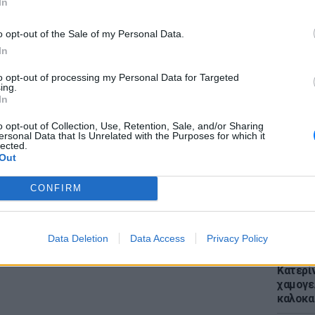
In
 μέρες η Βίκυ Καγιά επιστρέφει στο τιμόνι
 οποίο πρόκειται να κάνει πρεμιέρα σε
o opt-out of the Sale of my Personal Data.
νανεωμένη κριτική επιτροπή.
In
ΔΙΑΦΗΜΙΣΗ
to opt-out of processing my Personal Data for Targeted
ΕΙΔΗΣΕΙ
ing.
Απόψε 
In
την επ
προς Κα
o opt-out of Collection, Use, Retention, Sale, and/or Sharing
ersonal Data that Is Unrelated with the Purposes for which it
εισιτήρ
lected.
Out
CONFIRM
Data Deletion
Data Access
Privacy Policy
LIFESTY
Κατερί
χαμογε
καλοκα