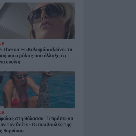
LE
e Theron: Η «Καλυψώ» κλείνει τα
ζωή και ο ρόλος που άλλαξε τα
ια εκείνη
LE
φαλος στη θάλασσα: Τι πρέπει να
αν τον δείτε - Οι συμβουλές της
ς Βερνίκου