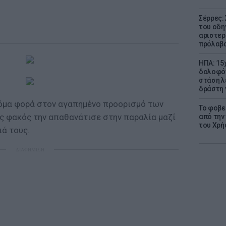
Σέρρες:
του οδη
αριστερ
πρόλαβ
ΗΠΑ: 15
δολοφόν
στάση λ
δράστη γ
κόμα φορά στον αγαπημένο προορισμό των
Το φοβε
ός φακός την απαθανάτισε στην παραλία μαζί
από την
του Χρή
ιά τους.
ΔΙΑΦΗΜΙΣΗ