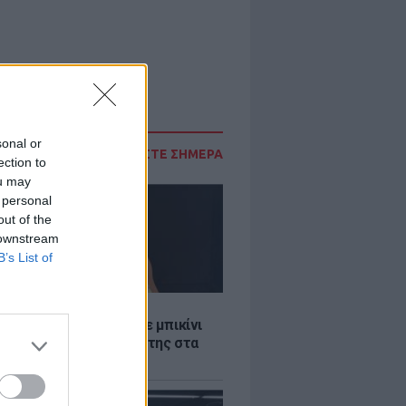
sonal or
ΔΙΑΒΑΣΤΕ ΣΗΜΕΡΑ
ection to
ou may
 personal
out of the
 downstream
B’s List of
LE
άνα Στεφανίδου φόρεσε μπικίνι
τυπωσίασε με το κορμί της στα
λανα νερά του Ιονίου