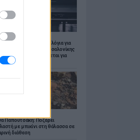
Σ
τα δοκιμαστικά δρομολόγια για
έκταση του Μετρό Θεσσαλονίκης
λαμαριά - Τι προβλέπεται για
ια
LE
να Παπουτσάκη: Ποζάρει
λαστή με μπικίνι στη θάλασσα σε
ιρινή διάθεση