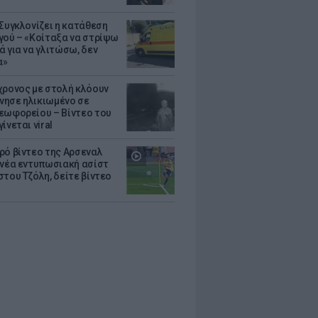
 Συγκλονίζει η κατάθεση
γού – «Κοίταξα να στρίψω
ά για να γλιτώσω, δεν
α»
χρονος με στολή κλόουν
ησε ηλικιωμένο σε
εωφορείου – Βίντεο του
ίνεται viral
ρό βίντεο της Αρσεναλ
 νέα εντυπωσιακή ασίστ
στου Τζόλη, δείτε βίντεο