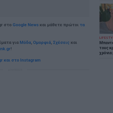
gr στο
Google News
και μάθετε πρώτοι
τα
LIFESTY
έματα για
Μόδα
,
Ομορφιά
,
Σχέσεις
και
Μπαντέ
τους κ
ink.gr
!
χρόνια
r και στο Instagram
ΔΙΑΦΗΜΙΣΗ