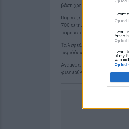
Opted 
βάση χρηστών 700.000 ατόμω
I want t
Πέρυσι, η blogger από το Πεκ
Opted 
700 αιτήματα από άνδρες απε
I want 
παρουσιάσουν στους συγγενεί
Advertis
Opted 
Τα λεφτά για τις ψεύτικες συ
I want t
περιόδους αιχμής μάλιστα ξεπ
of my P
was col
Ανάμεσα στους δυο συνάπτετα
Opted 
φιληθούν, το να κοιμηθούν μαζ