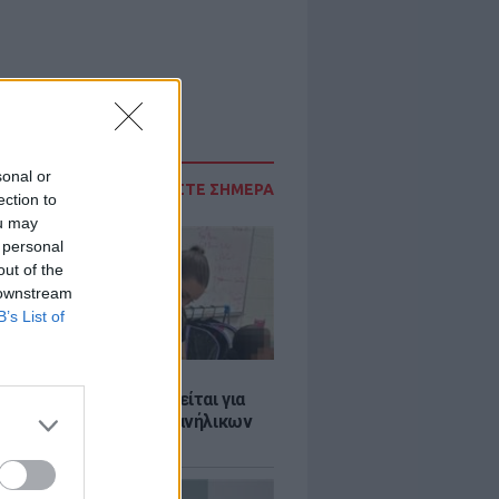
sonal or
ΔΙΑΒΑΣΤΕ ΣΗΜΕΡΑ
ection to
ou may
 personal
out of the
 downstream
B’s List of
Σ
ασκάλα χορού κατηγορείται για
λική κακοποίηση δύο ανήλικων
ν της