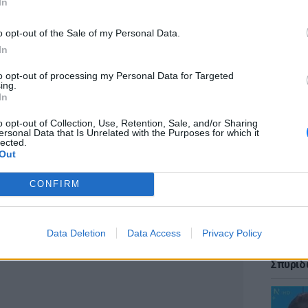
In
ν.
o opt-out of the Sale of my Personal Data.
ίνο, Zhao Yuqing, δέχθηκε περισσότερα από
In
λπισμένους για μια ψεύτικη σύντροφο για να
to opt-out of processing my Personal Data for Targeted
ς τους.
LIFESTY
ing.
Κάια Γ
In
ντρόφους είναι συνήθως αρκετά καλά. Σε
look θύ
o opt-out of Collection, Use, Retention, Sale, and/or Sharing
ερνούν τα 1000 δολάρια για ένα τριήμερο.
ersonal Data that Is Unrelated with the Purposes for which it
lected.
ι ένα συμβόλαιο το οποίο απαγορεύει το να
Out
ί και το να πιουν αλκοόλ.
CONFIRM
ΔΙΑΦΗΜΙΣΗ
LIFESTY
Data Deletion
Data Access
Privacy Policy
Ιωάννα
φωτογρ
Σπυριδ