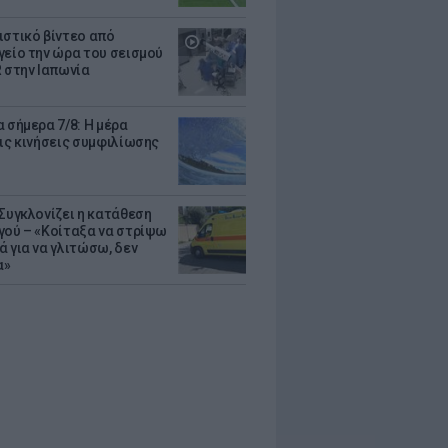
ιστικό βίντεο από
γείο την ώρα του σεισμού
R στην Ιαπωνία
 σήμερα 7/8: Η μέρα
τις κινήσεις συμφιλίωσης
 Συγκλονίζει η κατάθεση
γού – «Κοίταξα να στρίψω
ά για να γλιτώσω, δεν
α»