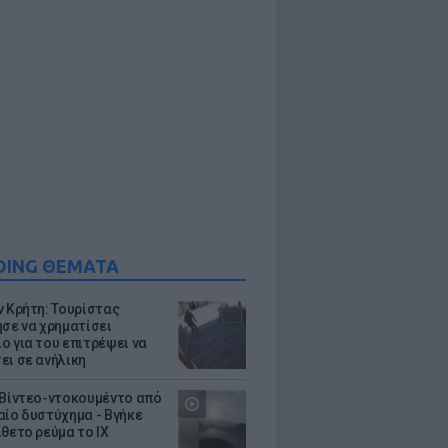
DING ΘΕΜΑΤΑ
ν Κρήτη: Τουρίστας
ησε να χρηματίσει
ο για του επιτρέψει να
ει σε ανήλικη
 Βίντεο-ντοκουμέντο από
αίο δυστύχημα - Βγήκε
ίθετο ρεύμα το ΙΧ