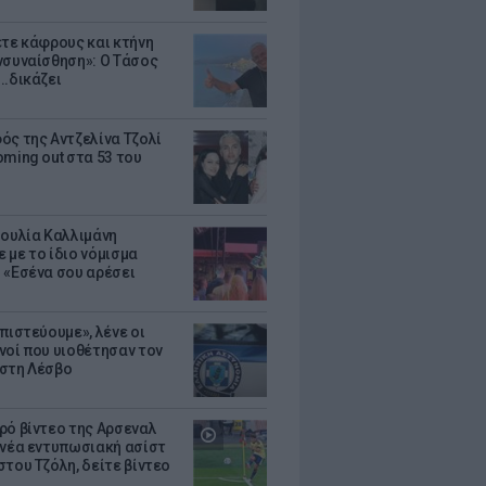
ετε κάφρους και κτήνη
νσυναίσθηση»: Ο Τάσος
..δικάζει
ός της Αντζελίνα Τζολί
oming out στα 53 του
Ιουλία Καλλιμάνη
 με το ίδιο νόμισμα
 «Εσένα σου αρέσει
πιστεύουμε», λένε οι
νοί που υιοθέτησαν τον
στη Λέσβο
ρό βίντεο της Αρσεναλ
 νέα εντυπωσιακή ασίστ
στου Τζόλη, δείτε βίντεο