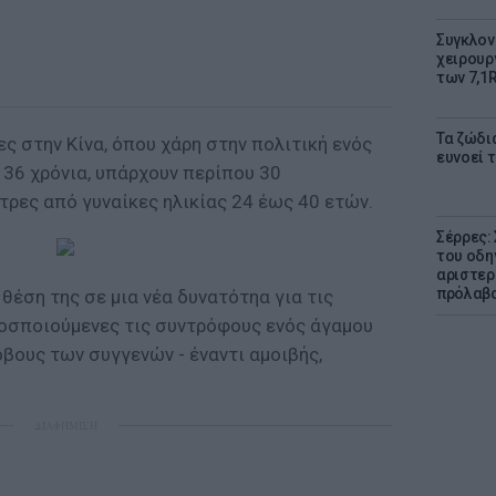
Συγκλον
χειρουρ
των 7,1
Τα ζώδια
ες στην Κίνα, όπου χάρη στην πολιτική ενός
ευνοεί 
 36 χρόνια, υπάρχουν περίπου 30
ρες από γυναίκες ηλικίας 24 έως 40 ετών.
Σέρρες:
του οδη
αριστερ
πρόλαβ
θέση της σε μια νέα δυνατότηα για τις
ροσποιούμενες τις συντρόφους ενός άγαμου
βους των συγγενών - έναντι αμοιβής,
ΔΙΑΦΗΜΙΣΗ