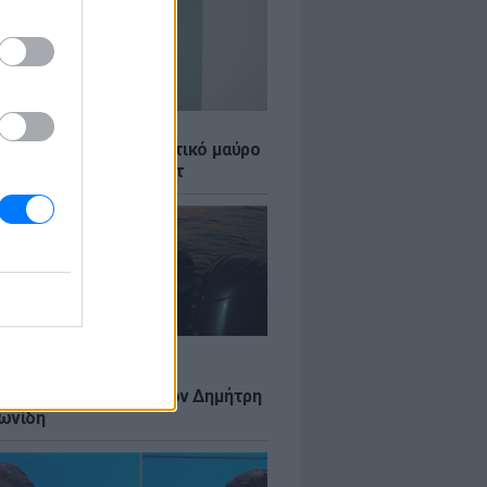
LE
κέρμπερ: Με αποκαλυπτικό μαύρο
μισε τη Σίντι Κρόφορντ
LE
 Τούνη: Αδημοσίευτη
αφία από Ίμπιζα με τον Δημήτρη
ωνίδη