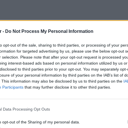
r -
Do Not Process My Personal Information
to opt-out of the sale, sharing to third parties, or processing of your per
formation for targeted advertising by us, please use the below opt-out s
r selection. Please note that after your opt-out request is processed y
eing interest-based ads based on personal information utilized by us or
disclosed to third parties prior to your opt-out. You may separately opt-
losure of your personal information by third parties on the IAB’s list of
. This information may also be disclosed by us to third parties on the
IA
Participants
that may further disclose it to other third parties.
ΕΙΔΗΣΕΙ
ΗΠΑ: Δ
σeξουα
l Data Processing Opt Outs
μαθητώ
 γυναικών γίνονται όλο και πιο δημοφιλείς
o opt-out of the Sharing of my personal data.
ρμογή, το Hire Me Plz, πουνα διαθέτει μια