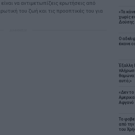
 είναι να αντιμετωπίζεις ερωτήσεις από
ερωτική του ζωή και τις προοπτικές του για
«Τα κάν
χωρίς ε
Δούσης.
ΔΙΑΦΗΜΙΣΗ
Ο αδελφ
έκανε c
Έξαλλη 
πλήρωσε
θαμώνα:
αυτό;»
«Δεν το 
Αμερικα
Αφγανό 
Το φοβε
από την
του Χρή