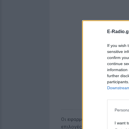
E-Radio.g
If you wish 
sensitive in
confirm you
continue se
information 
further disc
participants
Downstream 
Persona
Οι εφαρμογές εύρεσης τέτοιων
I want t
επιλογές στην Κίνα, με μία εφα