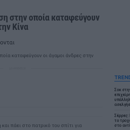
η στην οποία καταφεύγουν 
την Κίνα
νονται
ΔΙΑΦΗΜΙΣΗ
TREN
Σοκ στη
επιχείρ
υπάλληλ
ασελγήσ
Σέρρες:
το τροχ
και πάει στο πατρικό του σπίτι για
στο αντ