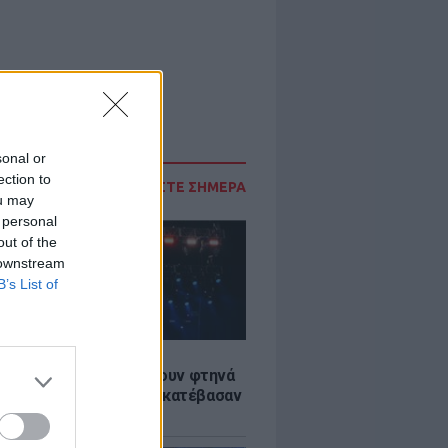
sonal or
ection to
ΔΙΑΒΑΣΤΕ ΣΗΜΕΡΑ
ou may
 personal
out of the
 downstream
B’s List of
LE
αυλίες επιτέλους βγάζουν φτηνά
ια - Ποιοι καλλιτέχνες κατέβασαν
ές