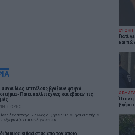
ΕΥ ΖΗΝ
Γιατί γ
και πώ
ΡΙΑ
ι συναυλίες επιτέλους βγάζουν φτηνά
ισιτήρια ‑ Ποιοι καλλιτέχνες κατέβασαν τις
ΘΕΜΑΤ
Όταν η
ιμές
βγήκε 
ΡΙΝ 3 ΏΡΕΣ
 fans δεν αντέχουν άλλες αυξήσεις: Τα φθηνά εισιτήρια
υ εξαφανίζονται σε λίγα λεπτά
 διάσημος κιθαρίστας απο τον οποιο