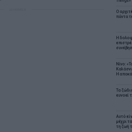
Things»
ΔΙΑΦΗΜΙΣΗ
Ο αρχιτ
πάντα τ
Η δολοφ
επιστρέ
συνέβησ
Νίνο: «
Καλάσνι
Η αποκά
Τα ζώδια
ευνοεί 
Αυτό εί
μέχρι τ
τη ζωή 