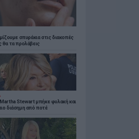
εμίζουμε σπυράκια στις διακοπές
ς θα τα προλάβεις
Α
 Martha Stewart μπήκε φυλακή και
πιο διάσημη από ποτέ