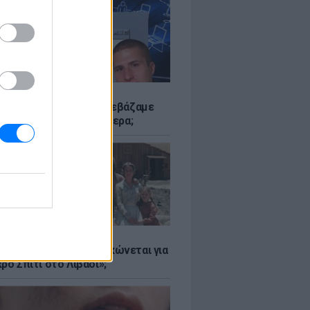
Α
αν το Napster που κατεβάζαμε
 - Πού βρίσκονται σήμερα;
Α
er: Γιατί η Αμερική τσακώνεται για
ρό Σπίτι στο Λιβάδι»;