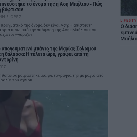
μπνεύστηκε το όνομα της η Αση Μπήλιου ‑ Πώς
η βάφτισαν
ΡΙΝ 3 ΏΡΕΣ
LIFESTY
 πραγματικό της όνομα δεν είναι Αση: Η απίστευτη
Ο διάσ
τορία πίσω από την απόφαση της Ασης Μπήλιου που
εμπνεύ
άχιστοι γνώριζαν
Μπήλιο
ο απογευματινό μπάνιο της Μαρίας Σολωμού
τη θάλασσα: Η τέλεια ώρα, γράφει από τη
αντορίνη
ΤΕΣ
ηθοποιός μοιράστηκε μία φωτογραφία της με μαγιό από
ραλία του νησιού