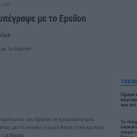
LOID
υπέγραψε με το Epsilon
ούμε
ΔΙΑΦΗΜΙΣΗ
TREN
Σήμερα 
εσωτερι
που αυτ
ο πρόσωπο του Epsilon. Η τραγουδίστρια
Το «δαι
ας με το κανάλι για μια θέση στην κριτική
ανακαλύ
όνομά τ
, La Banda.