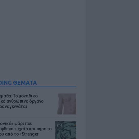
DING ΘΕΜΑΤΑ
έμαθα: Το μοναδικό
κό ανθρώπινο όργανο
οαναγεννάται
μονικό» ψάρι που
φθηκε τυχαία και πήρε το
ου από το «Stranger