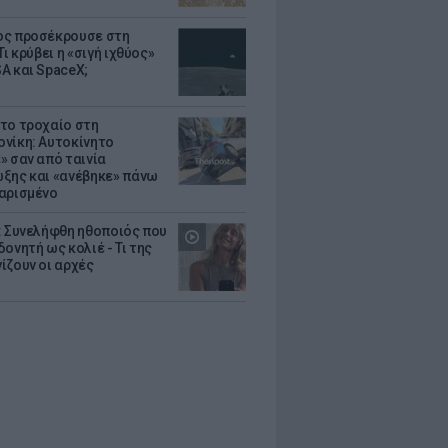
ς προσέκρουσε στη
Τι κρύβει η «σιγή ιχθύος»
A και SpaceX;
το τροχαίο στη
νίκη: Αυτοκίνητο
» σαν από ταινία
ξης και «ανέβηκε» πάνω
αρισμένο
: Συνελήφθη ηθοποιός που
oνητή ως κολιέ - Τι της
ίζουν οι αρχές