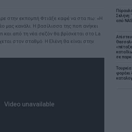
Πύραυλο
Σελήνη: 
ερε στην εκπομπή Φτιάξε καφέ να στα πω: «Η
από NAS
έο μας κανάλι. Η βασίλισσα της ποπ ανήκει
n και από τη νέα σεζόν θα βρίσκεται στο La
Απίστευ
χεται στον σταθμό. Η Ελένη θα είναι στην
Θεσσαλο
«πέταξε
καταδίω
σε παρκ
Τουρκία
φοράει δ
καταλογ