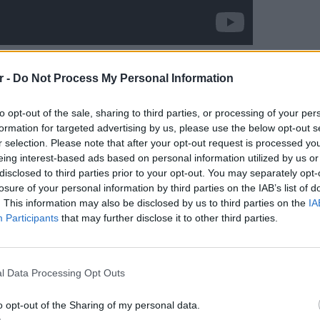
r -
Do Not Process My Personal Information
to opt-out of the sale, sharing to third parties, or processing of your per
ΔΙΑΦΗΜΙΣΗ
formation for targeted advertising by us, please use the below opt-out s
r selection. Please note that after your opt-out request is processed y
eing interest-based ads based on personal information utilized by us or
disclosed to third parties prior to your opt-out. You may separately opt-
losure of your personal information by third parties on the IAB’s list of
. This information may also be disclosed by us to third parties on the
IA
Participants
that may further disclose it to other third parties.
LIFESTY
Οι συν
l Data Processing Opt Outs
εισιτήρ
τις τιμ
gr στο
Google News
και μάθετε πρώτοι
τα
o opt-out of the Sharing of my personal data.