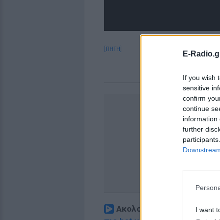
[ΠΗΓΗ]
E-Radio.g
If you wish 
sensitive in
confirm you
continue se
information 
further disc
participants
Downstream 
Persona
Ακολουθήστε το E-Radio.
I want t