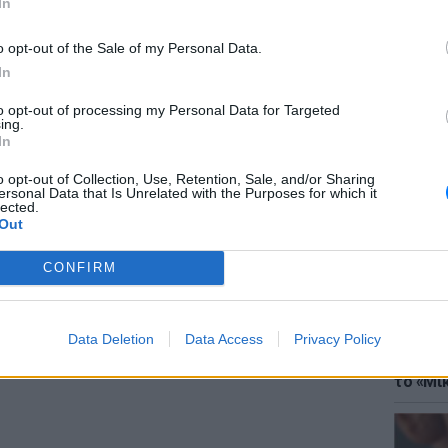
In
έματα για
Μόδα
,
Ομορφιά
,
Σχέσεις
και
o opt-out of the Sale of my Personal Data.
ink.gr
!
In
to opt-out of processing my Personal Data for Targeted
r και στο Instagram
ing.
ΘΕΜΑΤ
In
Έφτιαξ
ΔΙΑΦΗΜΙΣΗ
μουσική
o opt-out of Collection, Use, Retention, Sale, and/or Sharing
ersonal Data that Is Unrelated with the Purposes for which it
lected.
Out
CONFIRM
Data Deletion
Data Access
Privacy Policy
ΘΕΜΑΤ
Explain
το «Μικ