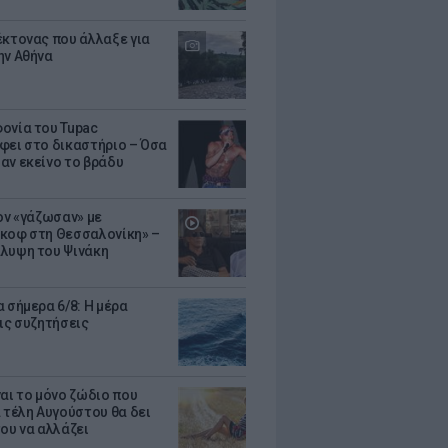
έκτονας που άλλαξε για
ην Αθήνα
ονία του Tupac
φει στο δικαστήριο – Όσα
αν εκείνο το βράδυ
Τον «γάζωσαν» με
κοφ στη Θεσσαλονίκη» –
λυψη του Ψινάκη
 σήμερα 6/8: Η μέρα
τις συζητήσεις
ναι το μόνο ζώδιο που
α τέλη Αυγούστου θα δει
του να αλλάζει