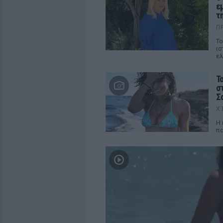
ε
τ
Π
Το
ισ
ελ
Τ
σ
Σ
Χ
Η 
πα