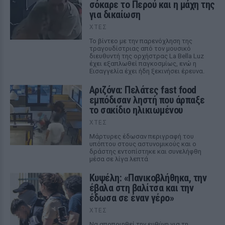
σόκαρε το Περού και η μάχη της
για δικαίωση
ΧΤΕΣ
Το βίντεο με την παρενόχληση της
τραγουδίστριας από τον μουσικό
διευθυντή της ορχήστρας La Bella Luz
έχει εξαπλωθεί παγκοσμίως, ενώ η
Εισαγγελία έχει ήδη ξεκινήσει έρευνα.
Αριζόνα: Πελάτες fast food
εμπόδισαν ληστή που άρπαξε
το σακίδιο ηλικιωμένου
ΧΤΕΣ
Μάρτυρες έδωσαν περιγραφή του
υπόπτου στους αστυνομικούς και ο
δράστης εντοπίστηκε και συνελήφθη
μέσα σε λίγα λεπτά
Κυψέλη: «Πανικοβλήθηκα, την
έβαλα στη βαλίτσα και την
έδωσα σε έναν γέρο»
ΧΤΕΣ
Να αποποιηθεί την ευθύνη για τη