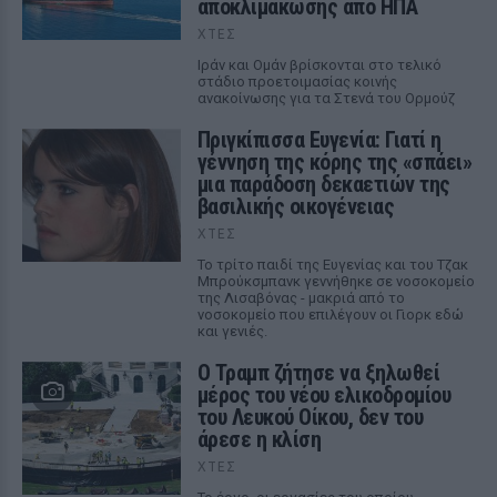
αποκλιμάκωσης από ΗΠΑ
ΧΤΕΣ
Ιράν και Ομάν βρίσκονται στο τελικό
στάδιο προετοιμασίας κοινής
ανακοίνωσης για τα Στενά του Ορμούζ
Πριγκίπισσα Ευγενία: Γιατί η
γέννηση της κόρης της «σπάει»
μια παράδοση δεκαετιών της
βασιλικής οικογένειας
ΧΤΕΣ
Το τρίτο παιδί της Ευγενίας και του Τζακ
Μπρούκσμπανκ γεννήθηκε σε νοσοκομείο
της Λισαβόνας - μακριά από το
νοσοκομείο που επιλέγουν οι Γιορκ εδώ
και γενιές.
Ο Τραμπ ζήτησε να ξηλωθεί
μέρος του νέου ελικοδρομίου
του Λευκού Οίκου, δεν του
άρεσε η κλίση
ΧΤΕΣ