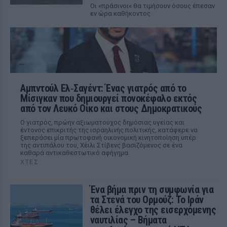
Οι «πράσινοι« θα τιμήσουν όσους έπεσαν
εν ώρα καθήκοντος
Αμπντούλ Ελ‑Σαγέντ: Ένας γιατρός από το
Μίσιγκαν που δημιουργεί πονοκέφαλο εκτός
από τον Λευκό Οίκο και στους Δημοκρατικούς
Ο γιατρός, πρώην αξιωματούχος δημόσιας υγείας και
έντονος επικριτής της ισραηλινής πολιτικής, κατάφερε να
ξεπεράσει μία πρωτοφανή οικονομική κινητοποίηση υπέρ
της αντιπάλου του, Χέιλι Στίβενς βασιζόμενος σε ένα
καθαρά αντικαθεστωτικό αφήγημα
ΧΤΕΣ
Ένα βήμα πριν τη συμφωνία για
τα Στενά του Ορμούζ: Το Ιράν
θέλει έλεγχο της εισερχόμενης
ναυτιλίας – Βήματα