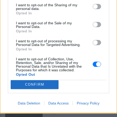
ΧΤΕΣ
I want to opt-out of the Sharing of my
Λιθουανοί συνοριοφύλακες δέχθηκαν
personal data.
επίθεση σε μία περίπτωση από ομάδα
Opted In
μεταναστών που αντιστέκονταν στη
σύλληψή τους, οι αξιωματικοί
I want to opt-out of the Sale of my
αναγκάστηκαν να υποχωρήσουν και οι
Personal Data.
παράνομοι μετανάστες διέφυγαν πίσω
Opted In
Πύραυλος προσέκρουσε στη
I want to opt-out of processing my
Σελήνη: Τι κρύβει η «σιγή
Personal Data for Targeted Advertising.
ιχθύος» από NASA και SpaceX;
Opted In
ΧΤΕΣ
I want to opt-out of Collection, Use,
Ο δεύτερος βαθμός του πυραύλου Falcon
Retention, Sale, and/or Sharing of my
9 προσέκρουσε στη Σελήνη στις 6:35
Personal Data that Is Unrelated with the
GMT, αφήνοντας πίσω του κρατήρα 18
Purposes for which it was collected.
μέτρων - η οπτική επιβεβαίωση
Opted Out
αναμένεται από τους δορυφόρους σε
τροχιά
CONFIRM
Παναθηναϊκός – ΤΣΣΚΑ 1948:
Ενός λεπτού σιγή στη μνήμη
των πυροσβεστών που έχασαν
Data Deletion
Data Access
Privacy Policy
τη ζωή τους
ΧΤΕΣ