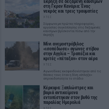
Έκρηξη σε δεξαμενή καυσίμων
στη Γκραν Κανάρια: Ένας
νεκρός και τρεις τραυματίες
ΧΤΕΣ
Σύμφωνα με πρώτες πληροφορίες,
εργασίες συγκόλλησης στις δεξαμενές
καυσίμων βρίσκονται πίσω από την
έκρηξη
Μίνι ανεμοστρόβιλος
«ισοπέδωσε» αγώνες στίβου
στην Αγγλία – Τραπέζια και
κριτές «πέταξαν» στον αέρα
ΧΤΕΣ
Αγωνοδίκες εκσφενδονίστηκαν από τις
θέσεις τους όταν η δίνη «έπληξε»
απροειδοποίητα το στάδιο
Κέρκυρα: Ξαπλώστρες και
βαριά αντικείμενα
εντοπίστηκαν στον βυθό της
παραλίας Ημερολιά
ΧΤΕΣ