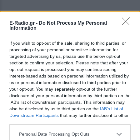
E-Radio.gr -
Do Not Process My Personal
Information
If you wish to opt-out of the sale, sharing to third parties, or
processing of your personal or sensitive information for
targeted advertising by us, please use the below opt-out
section to confirm your selection. Please note that after your
opt-out request is processed you may continue seeing
ΔΕΙΤΕ ΕΠΙΣΗΣ
interest-based ads based on personal information utilized by
us or personal information disclosed to third parties prior to
your opt-out. You may separately opt-out of the further
ΣΤΗΝ ΙΔΙΑ ΚΑΤΗΓΟΡΙΑ
disclosure of your personal information by third parties on the
IAB’s list of downstream participants. This information may
Εντοπίστηκε σήραγγα 40
also be disclosed by us to third parties on the
IAB’s List of
μέτρων στη Λιθουανία για τη
Downstream Participants
that may further disclose it to other
διέλευση παράνομων
third parties.
μεταναστών από τη
Λευκορωσία
Personal Data Processing Opt Outs