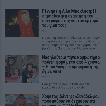
Γέννησε η Λίλα Μπακλέση: Η
απροσδόκητη ανάρτηση του
συντρόφου της για τον ερχομό
του γιου τους
ΧΤΕΣ
Η γνωστή ηθοποιός Λίλα Μπακλέση έγινε
για πρώτη φορά μαμά, καλωσορίζοντας
στον κόσμο ένα υγιέστατο αγοράκι το
βράδυ της Παρασκευής 7 Αυγούστου.
Νοσηλεύτρια πήγε κομμωτήριο
πρώτη φορά μετά από 4 χρόνια
– Η απίθανη μεταμόρφωσή της
έγινε viral
ΧΤΕΣ
Ενώ φρόντιζε όλους τους άλλους...
κανείς δεν φρόντισε για εκείνη
Χρήστος Δάντης: «Συνάδελφοι
προσπαθούν να ξεχάσουν ότι
έγραψα το """"My Number