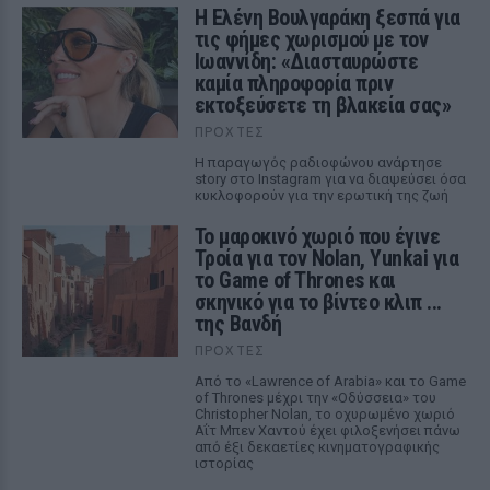
Η Ελένη Βουλγαράκη ξεσπά για
τις φήμες χωρισμού με τον
Ιωαννίδη: «Διασταυρώστε
καμία πληροφορία πριν
εκτοξεύσετε τη βλακεία σας»
ΠΡΟΧΤΈΣ
Η παραγωγός ραδιοφώνου ανάρτησε
story στο Instagram για να διαψεύσει όσα
κυκλοφορούν για την ερωτική της ζωή
Το μαροκινό χωριό που έγινε
Τροία για τον Nolan, Yunkai για
το Game of Thrones και
σκηνικό για το βίντεο κλιπ ...
της Βανδή
ΠΡΟΧΤΈΣ
Από το «Lawrence of Arabia» και το Game
of Thrones μέχρι την «Οδύσσεια» του
Christopher Nolan, το οχυρωμένο χωριό
Αΐτ Μπεν Χαντού έχει φιλοξενήσει πάνω
από έξι δεκαετίες κινηματογραφικής
ιστορίας