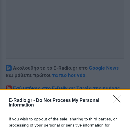
Ακολουθήστε το E-Radio.gr στο
Google News
και μάθετε πρώτοι
τα πιο hot νέα
.
Εσύ μπήκες στο E-Daily.gr; Τα νέα της ημέρας
και ότι σου κάνει κλικ!
E-Radio.gr -
Do Not Process My Personal
Information
Ακολουθήστε το E-Radio.gr και στο Instagram
If you wish to opt-out of the sale, sharing to third parties, or
ΔΙΑΦΗΜΙΣΗ
processing of your personal or sensitive information for