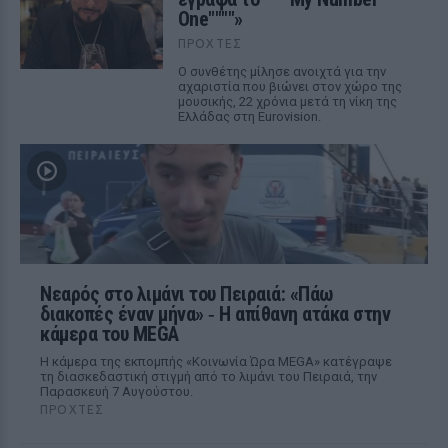
One""""»
ΠΡΟΧΤΈΣ
Ο συνθέτης μίλησε ανοιχτά για την
αχαριστία που βιώνει στον χώρο της
μουσικής, 22 χρόνια μετά τη νίκη της
Ελλάδας στη Eurovision.
Νεαρός στο λιμάνι του Πειραιά: «Πάω
διακοπές έναν μήνα» ‑ Η απίθανη ατάκα στην
κάμερα του MEGA
Η κάμερα της εκπομπής «Κοινωνία Ώρα MEGA» κατέγραψε
τη διασκεδαστική στιγμή από το λιμάνι του Πειραιά, την
Παρασκευή 7 Αυγούστου.
ΠΡΟΧΤΈΣ