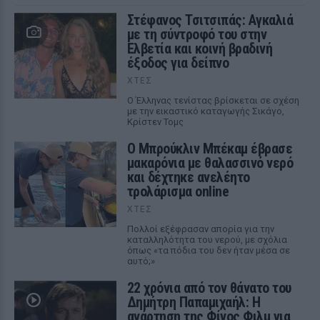
Στέφανος Τσιτσιπάς: Αγκαλιά
με τη σύντροφό του στην
Ελβετία και κοινή βραδινή
έξοδος για δείπνο
ΧΤΕΣ
Ο Έλληνας τενίστας βρίσκεται σε σχέση
με την εικαστικό καταγωγής Σικάγο,
Κρίστεν Τομς
Ο Μπρούκλιν Μπέκαμ έβρασε
μακαρόνια με θαλασσινό νερό
και δέχτηκε ανελέητο
τρολάρισμα online
ΧΤΕΣ
Πολλοί εξέφρασαν απορία για την
καταλληλότητα του νερού, με σχόλια
όπως «τα πόδια του δεν ήταν μέσα σε
αυτό;»
22 χρόνια από τον θάνατο του
Δημήτρη Παπαμιχαήλ: Η
ανάρτηση της Φίνος Φιλμ για