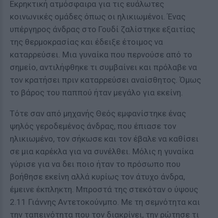
Εκρηκτική ατμόσφαιρα για τις ευάλωτες
κοινωνικές ομάδες όπως οι ηλικιωμένοι. Ένας
υπέργηρος άνδρας στο Γουδί ζαλίστηκε εξαιτίας
της θερμοκρασίας και έδειξε έτοιμος να
καταρρεύσει. Μια γυναίκα που περνούσε από το
σημείο, αντιλήφθηκε τι συμβαίνει και πρόλαβε να
τον κρατήσει πριν καταρρεύσει αναίσθητος. Όμως
το βάρος του παππού ήταν μεγάλο για εκείνη.
Τότε σαν από μηχανής Θεός εμφανίστηκε ένας
ψηλός γεροδεμένος άνδρας, που έπιασε τον
ηλικιωμένο, τον σήκωσε και τον έβαλε να καθίσει
σε μια καρέκλα για να συνέλθει. Μόλις η γυναίκα
γύρισε για να δει ποιο ήταν το πρόσωπο που
βοήθησε εκείνη αλλά κυρίως τον άτυχο άνδρα,
έμεινε έκπληκτη. Μπροστά της στεκόταν ο ύψους
2.11 Γιάννης Αντετοκούνμπο. Με τη σεμνότητα και
την ταπεινότητα που τον διακρίνει, την ρώτησε τι