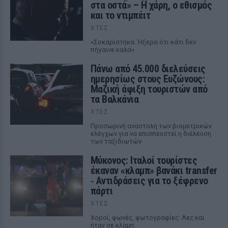
στα οστά» – Η χάρη, ο εθισμός
και το ντιμπέιτ
ΧΤΕΣ
«Σοκαρίστηκα. Ήξερα ότι κάτι δεν
πήγαινε καλά»
Πάνω από 45.000 διελεύσεις
ημερησίως στους Ευζώνους:
Μαζική άφιξη τουριστών από
τα Βαλκάνια
ΧΤΕΣ
Προσωρινή αναστολή των βιομετρικών
ελέγχων για να επισπευστεί η διέλευση
των ταξιδιωτών
Μύκονος: Ιταλοί τουρίστες
έκαναν «κλαμπ» βανάκι transfer
‑ Αντιδράσεις για το ξέφρενο
πάρτι
ΧΤΕΣ
Χοροί, φωνές, φωτογραφίες: Λες και
ήταν σε κλαμπ