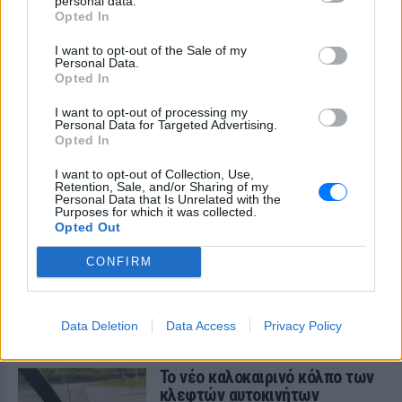
personal data.
Ο ιδιοκτήτης του beach bar και οι γονείς
Opted In
του μικρού προσήχθησαν από τις αρχές -
σύμφωνα με πληροφορίες, κανείς δεν
I want to opt-out of the Sale of my
βρισκόταν κοντά στο παιδί εκείνη την
Personal Data.
ώρα
Opted In
I want to opt-out of processing my
Personal Data for Targeted Advertising.
Opted In
I want to opt-out of Collection, Use,
Retention, Sale, and/or Sharing of my
Personal Data that Is Unrelated with the
Purposes for which it was collected.
Opted Out
Καύσιμα «φωτιά»: Η βενζίνη ξεπερνά τα 2
ευρώ το λίτρο παρά την πτώση του αργού
CONFIRM
πετρελαίου διεθνώς
Οι διεθνείς τιμές του αργού πετρελαίου υποχωρούν, αλλά
στα πρατήρια οι τιμές δεν ακολουθούν
Data Deletion
Data Access
Privacy Policy
ΧΤΕΣ
Το νέο καλοκαιρινό κόλπο των
κλεφτών αυτοκινήτων