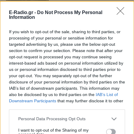
ΧΤΕΣ
E-Radio.gr -
Do Not Process My Personal
Βίντεο που φέρεται να δείχνει βίαιη
μεταφορά άνδρα για στρατιωτική
Information
επιστράτευση στην Ουκρανία
επαναφέρει τη συζήτηση για το λεγόμενο
«busification».
If you wish to opt-out of the sale, sharing to third parties, or
processing of your personal or sensitive information for
Ουκρανία: Βίντεο σοκ με
targeted advertising by us, please use the below opt-out
19χρονο να οδηγείται με τη βία
section to confirm your selection. Please note that after your
για επιστράτευση ‑ Τι είναι το
opt-out request is processed you may continue seeing
«busification»
interest-based ads based on personal information utilized by
ΧΤΕΣ
us or personal information disclosed to third parties prior to
Βίντεο που φέρεται να δείχνει βίαιη
your opt-out. You may separately opt-out of the further
μεταφορά άνδρα για στρατιωτική
disclosure of your personal information by third parties on the
επιστράτευση στην Ουκρανία
IAB’s list of downstream participants. This information may
επαναφέρει τη συζήτηση για το λεγόμενο
«busification».
also be disclosed by us to third parties on the
IAB’s List of
Downstream Participants
that may further disclose it to other
Πάρο: 4χρονος έχασε τη ζωή
third parties.
του σε πισίνα beach bar –
Βούτηξε ο μπάρμαν για να τον
Personal Data Processing Opt Outs
ανασύρει
ΧΤΕΣ
I want to opt-out of the Sharing of my