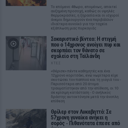
Το επόμενο 48ωρο, επομένως, απαιτεί
αυξημένη προσοχή, καθώς οι υψηλές
θερμοκρασίες, η ξηρασία και οι ισχυροί
άνεμοι δημιουργούν ένα περιβάλλον
ιδιαίτερα ευνοϊκό για την ταχεία
εξάπλωση μιας πυρκαγιάς
Σοκαριστικό βίντεο: Η στιγμή
που ο 14χρονος ανοίγει πυρ και
σκορπάει τον θάνατο σε
σχολείο στη Ταϊλάνδη
ΧΤΕΣ
«Θέρισε» πέντε καθηγητές και ένα
12χρονο κοριτσάκι, ενώ νωρίτερα είχε
σκοτώσει τον παππού και τη γιαγιά του -
Περισσότερα από 20 άτομα
τραυματίστηκαν από την επίθεση, οι 10
σε κρίσιμη κατάσταση - Ο ανήλικος
δράστης αυτοκτόνησε μετά την ένοπλη
επίθεση
Θρίλερ στον Λυκαβηττό: Σε
57χρονη γυναίκα ανήκει η
σορός ‑ Πιθανότατα έπεσε από