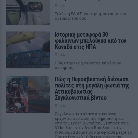
ΧΤΕΣ
Tι λέει η ΕΛ.ΑΣ. για την προστασία του
αυτοκινήτου σας
Ιστορική μεταφορά 30
φαλαινών μπελούγκα από τον
Καναδά στις ΗΠΑ
ΧΤΕΣ
Πώς στήθηκε η αεροπορική γέφυρα
σωτηρίας
Πώς η Πυροσβεστική διέσωσε
πολίτες στη μεγάλη φωτιά της
Αττικοβοιωτίας ‑
Συγκλονιστικά βίντεο
ΧΤΕΣ
Συγκλονιστικά πλάνα και εικόνες
έρχονται στο φως της δημοσιότητας
από τη μεγάλη φωτιά που ξέσπασε στις
31 Ιουλίου στον Αγιο Βασίλειο, στον
Κιθαιρώνα Βοιωτίας και έφτασε μέχρι το
Πόρτο Γερμενό - Ο διττός ρόλος της