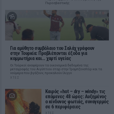
Πυροσβεστικής
Για αμύθητο συμβόλαιο του Σαλάχ γράφουν
στην Τουρκία: Προβλέπονται έξοδα για
κομμωτήρια και... χαρτί υγείας
Οι Τούρκοί αναφέρουν τα οικονομικά δεδομένα της
μεταγραφής του Αιγύπτιου σταρ στην Τραμπζονσπόρ και τα
νούμερα που βγάζουν, προκαλούν ίλιγγο
ΧΤΕΣ
Καιρός «hot – dry – windy» τις
επόμενες 48 ώρες: Αυξημένος
ο κίνδυνος φωτιάς, συναγερμός
σε 6 περιφέρειες
ΧΤΕΣ