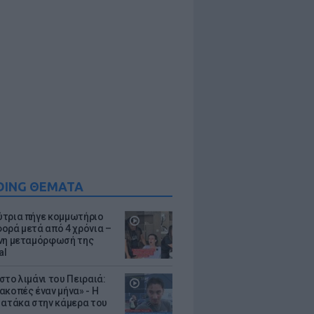
DING ΘΕΜΑΤΑ
τρια πήγε κομμωτήριο
ορά μετά από 4 χρόνια –
νη μεταμόρφωσή της
al
στο λιμάνι του Πειραιά:
ακοπές έναν μήνα» - Η
 ατάκα στην κάμερα του