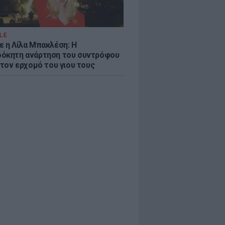
LE
ε η Λίλα Μπακλέση: Η
όκητη ανάρτηση του συντρόφου
 τον ερχομό του γιου τους