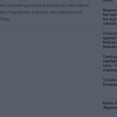
MEGA
άδες παραδείγματα με επισκέπτες από Μέση
Μαραντό
ρειο Αφρική και Ευρώπη, που άφησαν ουκ
δεν σηκ
δάφη.
και είχε
αποκάλυ
ΔΙΑΦΗΜΙΣΗ
Πάνω απ
ημερησί
Μαζική 
Βαλκάνι
Συνελήφ
αφέθηκε
ξανά – 
συγγνώ
Τα ζώδια
διαφορ
Marfin: 
46χρονη