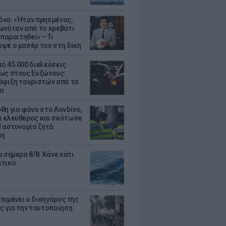
να: «Ήταν πρησμένος,
ωνόταν από το κρεβάτι
 παραιτηθεί» – Τι
ψε ο μασέρ του στη δίκη
ό 45.000 διελεύσεις
ως στους Ευζώνους:
άφιξη τουριστών από τα
α
θη για φόνο στο Λονδίνο,
 ελεύθερος και σκότωσε
Η αστυνομία ζητά
μη
 σήμερα 8/8: Κάνε κάτι
ετικό
Επιμένει ο δικηγόρος της
ς για την ταυτοποίηση