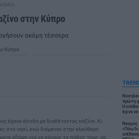
ΝΟΜΙΑ
αζίνο στην Κύπρο
υργήσουν ακόμη τέσσερα
ΔΙΑΦΗΜΙΣΗ
TREN
Νοσηλεύ
πρώτη φ
Η απίθα
έγινε vir
ρος έχανε έσοδα μη διαθέτοντας καζίνο. Κι
Νεαρός 
ς στο νησί, ενώ διέμεναν στην ελεύθερη
«Πάω δι
απίθανη
ενα εδάφη για να κάνουν το πάθος τους, να