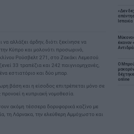
«Δεν δε
απάντησ
Ισπανία
Μύκονος
 να αλλάξει άρδην, διότι ξεκίνησε να
έκαναν «
Αντιδρά
την Κύπρο και μολονότι προσωρινό,
λίνου Ρούσβελτ 271, στο Ζακάκι Λεμεσού.
Ο Μπρού
ενεί 33 τραπέζια και 242 παιγνιομηχανές,
μακαρόν
ένα εστιατόριο και δύο μπαρ.
δέχτηκε
online
4ωρη βάση και η είσοδος επιτρέπεται μόνο σε
 προνοεί η κυπριακή νομοθεσία.
σουν ακόμη τέσσερα δορυφορικά καζίνο με
α, τη Λάρνακα, την ελεύθερη Αμμόχωστο και