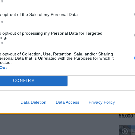
In
ΔΙΑΦΗΜΙΣΗ
o opt-out of the Sale of my Personal Data.
In
to opt-out of processing my Personal Data for Targeted
ing.
ΕΙΔΗΣΕΙ
In
Καιρός:
σήμερα
o opt-out of Collection, Use, Retention, Sale, and/or Sharing
ersonal Data that Is Unrelated with the Purposes for which it
lected.
Out
CONFIRM
Data Deletion
Data Access
Privacy Policy
ΕΙΔΗΣΕΙ
Αύγουσ
56.000 