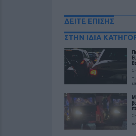
ΔΕΙΤΕ ΕΠΙΣΗΣ
ΣΤΗΝ ΙΔΙΑ ΚΑΤΗΓΟ
Π
Ε
Β
Σ
Πρ
επ
Μ
β
π
Σ
Χο