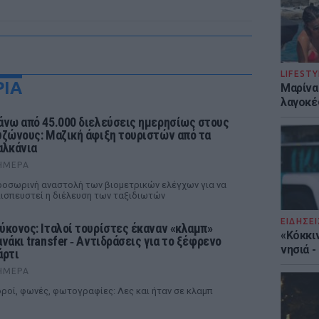
LIFESTY
ΡΙΑ
Μαρίνα
λαγοκέ
άνω από 45.000 διελεύσεις ημερησίως στους
υζώνους: Μαζική άφιξη τουριστών από τα
αλκάνια
ΉΜΕΡΑ
οσωρινή αναστολή των βιομετρικών ελέγχων για να
ισπευστεί η διέλευση των ταξιδιωτών
ΕΙΔΗΣΕΙ
ύκονος: Ιταλοί τουρίστες έκαναν «κλαμπ»
«Κόκκι
ανάκι transfer ‑ Αντιδράσεις για το ξέφρενο
νησιά 
άρτι
ΉΜΕΡΑ
ροί, φωνές, φωτογραφίες: Λες και ήταν σε κλαμπ