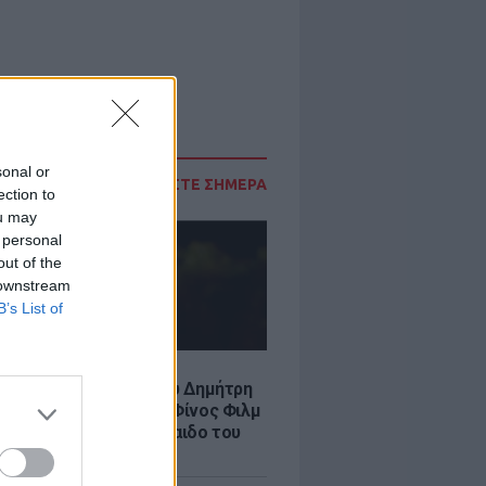
sonal or
ΔΙΑΒΑΣΤΕ ΣΗΜΕΡΑ
ection to
ou may
 personal
out of the
 downstream
B’s List of
LE
νια από τον θάνατο του Δημήτρη
χαήλ: Η ανάρτηση της Φίνος Φιλμ
 «γοητευτικό λεβεντόπαιδο του
κού σινεμά»