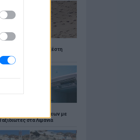
Σ
 Πού θα «χτυπήσει» η ζέστη
Σ
τος: Ρεκόρ Αναχωρήσεων με
Ταξιδιώτες στα Λιμάνια