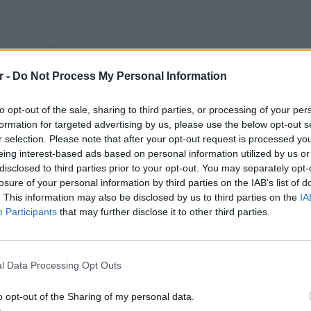
ΔΙΑΦΗΜΙΣΗ
r -
Do Not Process My Personal Information
to opt-out of the sale, sharing to third parties, or processing of your per
formation for targeted advertising by us, please use the below opt-out s
r selection. Please note that after your opt-out request is processed y
eing interest-based ads based on personal information utilized by us or
disclosed to third parties prior to your opt-out. You may separately opt-
losure of your personal information by third parties on the IAB’s list of
. This information may also be disclosed by us to third parties on the
IA
Participants
that may further disclose it to other third parties.
gr στο
Google News
και μάθετε πρώτοι
τα
LIFESTY
22 χρό
Παπαμι
l Data Processing Opt Outs
 μπείτε στην
ροή ειδήσεων
του E-Daily.gr
για το
ελληνι
o opt-out of the Sharing of my personal data.
r και στο Instagram