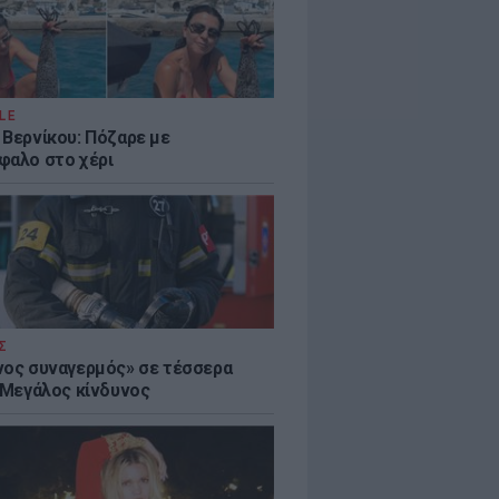
LE
 Βερνίκου: Πόζαρε με
φαλο στο χέρι
Σ
νος συναγερμός» σε τέσσερα
- Μεγάλος κίνδυνος