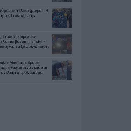
χόμαστε τελεσίγραφα»: Η
η της Ιταλίας στην
: Ιταλοί τουρίστες
κλαμπ» βανάκι transfer -
σεις για το ξέφρενο πάρτι
κλιν Μπέκαμ έβρασε
ια με θαλασσινό νερό και
 ανελέητο τρολάρισμα