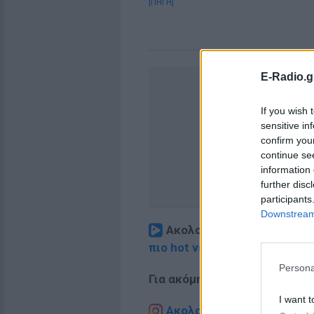
[ΠΗΓΗ]
E-Radio.g
If you wish 
sensitive in
confirm you
continue se
information 
further disc
participants
Downstream 
Ακολουθήστε το E-Radio.
πιο hot νέα
.
Persona
Για ακόμη περισσότερα
νέα
,
I want t
Ακολουθήστε το E-Radio.g