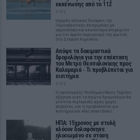
εκκένωσης από το 112
ΧΤΕΣ
Ισχυρές επίγειες δυνάμεις της
Πυροσβεστικής ενισχυμένες με
αεροσκάφη και ελικόπτερα επιχειρούν
για τον άμεσο περιορισμό της φωτιάς
στο Στεφάνι Κορίνθου.
Απόψε τα δοκιμαστικά
δρομολόγια για την επέκταση
του Μετρό Θεσσαλονίκης προς
Καλαμαριά ‑ Τι προβλέπεται για
εισιτήρια
ΧΤΕΣ
Ο υφυπουργός Υποδομών Νίκος Ταχιάος
εξήγησε γιατί τα πρώτα δρομολόγια θα
γίνονται νυχτερινές ώρες χωρίς
επιβάτες, και τι προβλέπεται για
εισιτήρια και νέες επεκτάσεις.
ΗΠΑ: 15χρονος με στολή
κλόουν δολοφόνησε
ηλικιωμένο σε στάση