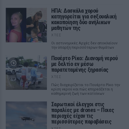
ΗΠΑ: Δασκάλα χορού
κατηγορείται για σeξουαλική
κακοποίηση δύο ανήλικων
μαθητών της
ΧΤΕΣ
Οι αστυνομικές Αρχές δεν αποκλείουν
την ύπαρξη περισσότερων θυμάτων
Πουέρτο Ρίκο: Διανομή νερού
με δελτίο εν μέσω
παρατεταμένης ξηρασίας
ΧΤΕΣ
Πώς διαχειρίζεται το Πουέρτο Ρίκο την
κρίση νερού και πώς επηρεάζεται η
καθημερινή ζωή των κατοίκων
Σαρωτικοί έλεγχοι στις
παραλίες με drones – Ποιες
περιοχές είχαν τις
περισσότερες παραβάσεις
ΧΤΕΣ