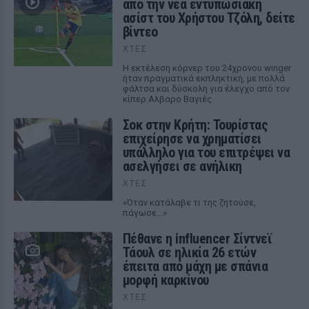
από την νέα εντυπωσιακή
ασίστ του Χρήστου Τζόλη, δείτε
βίντεο
ΧΤΕΣ
Η εκτέλεση κόρνερ του 24χρονου winger
ήταν πραγματικά εκπληκτική, με πολλά
φάλτσα και δύσκολη για έλεγχο από τον
κίπερ Αλβαρο Βαγιές
Σοκ στην Κρήτη: Τουρίστας
επιχείρησε να χρηματίσει
υπάλληλο για του επιτρέψει να
ασελγήσει σε ανήλικη
ΧΤΕΣ
«Όταν κατάλαβε τι της ζητούσε,
πάγωσε...»
Πέθανε η influencer Σίντνεϊ
Τάουλ σε ηλικία 26 ετών
έπειτα από μάχη με σπάνια
μορφή καρκίνου
ΧΤΕΣ