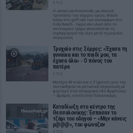
ΧΤΕΣ
Η Jamie Lee Komoroski, με αλκοόλ
τριπλάσιο του νόμιμου ορίου, έπεσε
πάνω στο golf cart των νεόνυμφων στο
Folly Beach - τώρα νέο υλικό από το
αστυνομικό τμήμα αποκαλύπτει τη
συμπεριφορά της λίγο μετά τη μοιραία
σύγκρουση
Τροχαίο στις Σέρρες: «Έχασα τη
γυναίκα και το παιδί μου, τα
έχασα όλα» ‑ Ο πόνος του
πατέρα
ΧΤΕΣ
Μητέρα 43 ετών και ο 21χρονος γιος της
σκοτώθηκαν σε μετωπική σύγκρουση με
φορτηγό στην επαρχιακή οδό Αμφίπολης
– Δράμας, κοντά στην Παλαιοκώμη.
Καταδίωξη στο κέντρο της
Θεσσαλονίκης: Έσπασαν το
τζάμι του οδηγού – «Μην κάνεις
μ@@@», του φώναζαν
ΧΤΕΣ