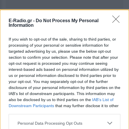
Ακολουθήστε το E-Radio.gr στο
Google News
E-Radio.gr -
Do Not Process My Personal
και μάθετε πρώτοι
τα πιο hot νέα
.
Information
Για ακόμη περισσότερα
νέα
, μπείτε στην
ροή
If you wish to opt-out of the sale, sharing to third parties, or
ειδήσεων
του E-Daily.gr
processing of your personal or sensitive information for
targeted advertising by us, please use the below opt-out
Ακολουθήστε το E-Radio.gr και στο Instagram
section to confirm your selection. Please note that after your
opt-out request is processed you may continue seeing
ΔΙΑΦΗΜΙΣΗ
interest-based ads based on personal information utilized by
us or personal information disclosed to third parties prior to
your opt-out. You may separately opt-out of the further
disclosure of your personal information by third parties on the
IAB’s list of downstream participants. This information may
also be disclosed by us to third parties on the
IAB’s List of
Downstream Participants
that may further disclose it to other
third parties.
Personal Data Processing Opt Outs