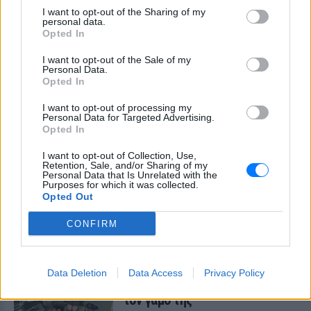
I want to opt-out of the Sharing of my
personal data.
Opted In
I want to opt-out of the Sale of my
Personal Data.
Opted In
I want to opt-out of processing my
Personal Data for Targeted Advertising.
Opted In
I want to opt-out of Collection, Use,
Retention, Sale, and/or Sharing of my
Personal Data that Is Unrelated with the
Purposes for which it was collected.
ΔΕΙΤΕ ΕΠΙΣΗΣ
Opted Out
ΣΤΗΝ ΙΔΙΑ ΚΑΤΗΓΟΡΙΑ
CONFIRM
«Θέλω τον μπαμπά μου»: Το
βίντεο της μεθυσμένης οδηγού
Data Deletion
Data Access
Privacy Policy
που σκότωσε νύφη ώρες μετά
τον γάμο της