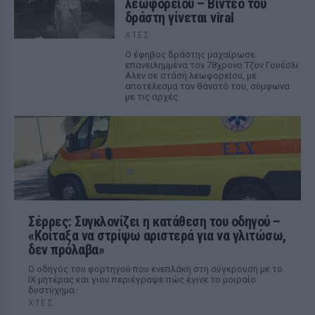
λεωφορείου – Βίντεο του
δράστη γίνεται viral
ΧΤΕΣ
Ο έφηβος δράστης μαχαίρωσε
επανειλημμένα τον 78χρονο Τζον Γουέσλι
Αλεν σε στάση λεωφορείου, με
αποτέλεσμα τον θάνατό του, σύμφωνα
με τις αρχές
Σέρρες: Συγκλονίζει η κατάθεση του οδηγού –
«Κοίταξα να στρίψω αριστερά για να γλιτώσω,
δεν πρόλαβα»
Ο οδηγός του φορτηγού που ενεπλάκη στη σύγκρουση με το
ΙΧ μητέρας και γιου περιέγραψε πώς έγινε το μοιραίο
δυστύχημα.
ΧΤΕΣ