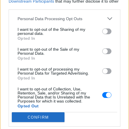
Downstream Participants
that may further disclose it to other
οργάνωσης του Αμπού Νιντάλ, ξεκίνησε χωρίς την
third parties.
παρουσία του στο Παρίσι το 2012. Το διεθνές
ένταλμα σύλληψης είχε εκδοθεί από το 1992. Ο
Personal Data Processing Opt Outs
Αμπού Νιντάλ βρέθηκε νεκρός την Βαγδάτη το 2002,
I want to opt-out of the Sharing of my
ενώ είχε οργανώσει 12 ένοπλες επιθέσεις στην
personal data.
Opted In
Ελλάδα.
I want to opt-out of the Sale of my
ΔΙΑΦΗΜΙΣΗ
Personal Data.
Opted In
I want to opt-out of processing my
Personal Data for Targeted Advertising.
Opted In
I want to opt-out of Collection, Use,
Retention, Sale, and/or Sharing of my
Personal Data that Is Unrelated with the
Purposes for which it was collected.
Opted Out
CONFIRM