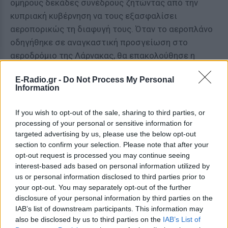
ομήρους δεκάδες συνέδρους ζητώντας από την
κυπριακή κυβέρνηση να τους εξασφαλίσει
αεροπορικώς τη διαφυγή τους. Όταν το αεροπλάνο
οδηγήθηκε σε αναγκαστική προσγείωση στο
αεροδρόμιο της Λάρνακας, θα επακολούθησε η
αιφνιδιαστική έφοδος Αιγύπτιων κομάντος, η οποία
E-Radio.gr -
Do Not Process My Personal
κατέληξε σε σφαγή μεταξύ Αιγυπτίων και
Information
κυπριακών ειδικών δυνάμεων. Αν και ο Τζαμπαλά
είχε συλληφθεί από τις κυπριακές αρχές, αφέθηκε
If you wish to opt-out of the sale, sharing to third parties, or
ελεύθερος, ως αντάλλαγμα για την απελευθέρωση
processing of your personal or sensitive information for
δύο κύπριων φοιτητών που είχαν απαχθεί στη
targeted advertising by us, please use the below opt-out
section to confirm your selection. Please note that after your
Βηρυτό!
opt-out request is processed you may continue seeing
interest-based ads based on personal information utilized by
us or personal information disclosed to third parties prior to
your opt-out. You may separately opt-out of the further
Η οργάνωση του Αμπού Νιντάλ ανέλαβε την ευθύνη
disclosure of your personal information by third parties on the
και για την βόμβα και για την επίθεση στο πλοίο. Η
IAB’s list of downstream participants. This information may
δίκη για τα τρία πρώην μέλη της παλαιστινιακής
also be disclosed by us to third parties on the
IAB’s List of