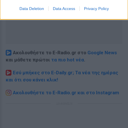
Data Deletion
Data Access
Privacy Policy
Ακολουθήστε το E-Radio.gr στο
Google News
και μάθετε πρώτοι
τα πιο hot νέα
.
Εσύ μπήκες στο E-Daily.gr; Τα νέα της ημέρας
και ότι σου κάνει κλικ!
Ακολουθήστε το E-Radio.gr και στο Instagram
ΔΙΑΦΗΜΙΣΗ