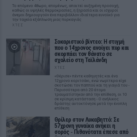
Το επόμενο 48ωρο, επομένως, απαιτεί αυξημένη προσοχή,
καθώς οι υψηλές θερμοκρασίες, η ξηρασία και οι ισχυροί
άνεμοι δημιουργούν ένα περιβάλλον ιδιαίτερα ευνοϊκό για
την ταχεία εξάπλωση μιας πυρκαγιάς
ΧΤΕΣ
Σοκαριστικό βίντεο: Η στιγμή
που ο 14χρονος ανοίγει πυρ και
σκορπάει τον θάνατο σε
σχολείο στη Ταϊλάνδη
ΧΤΕΣ
«Θέρισε» πέντε καθηγητές και ένα
12χρονο κοριτσάκι, ενώ νωρίτερα είχε
σκοτώσει τον παππού και τη γιαγιά του -
Περισσότερα από 20 άτομα
τραυματίστηκαν από την επίθεση, οι 10
σε κρίσιμη κατάσταση - Ο ανήλικος
δράστης αυτοκτόνησε μετά την ένοπλη
επίθεση
Θρίλερ στον Λυκαβηττό: Σε
57χρονη γυναίκα ανήκει η
σορός ‑ Πιθανότατα έπεσε από