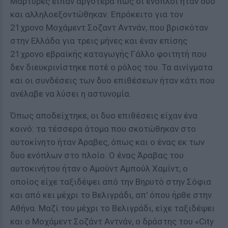
Μάρτυρες είπαν αργότερα πως οι ένοπλοι ήταν δυο
και αλληλοεξοντώθηκαν. Επρόκειτο για τον
21χρονο Μοχάμεντ Σοζαντ Αντνάν, που βρισκόταν
στην Ελλάδα για τρεις μήνες και έναν επίσης
21χρονο εβραϊκής καταγωγής Γάλλο φοιτητή που
δεν διευκρινίστηκε ποτέ ο ρόλος του. Τα αινίγματα
και οι συνδέσεις των δυο επιθέσεων ήταν κάτι που
ανέλαβε να λύσει η αστυνομία.
Όπως αποδείχτηκε, οι δυο επιθέσεις είχαν ένα
κοινό: τα τέσσερα άτομα που σκοτώθηκαν στο
αυτοκίνητο ήταν Άραβες, όπως και ο ένας εκ των
δυο ενόπλων στο πλοίο. Ο ένας Άραβας του
αυτοκινήτου ήταν ο Αμούντ Αμπούλ Χαμίντ, ο
οποίος είχε ταξιδέψει από την Βηρυτό στην Σόφια
και από κει μέχρι το Βελιγράδι, απ' όπου ήρθε στην
Αθήνα. Μαζί του μέχρι το Βελιγράδι, είχε ταξιδέψει
και ο Μοχάμεντ Σοζάντ Αντνάν, ο δράστης του «City