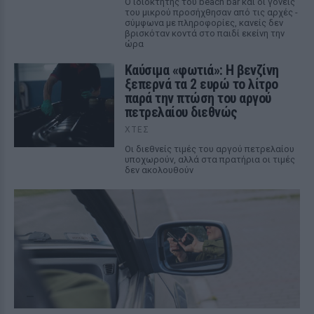
Ο ιδιοκτήτης του beach bar και οι γονείς
του μικρού προσήχθησαν από τις αρχές -
σύμφωνα με πληροφορίες, κανείς δεν
βρισκόταν κοντά στο παιδί εκείνη την
ώρα
Καύσιμα «φωτιά»: Η βενζίνη
ξεπερνά τα 2 ευρώ το λίτρο
παρά την πτώση του αργού
πετρελαίου διεθνώς
ΧΤΕΣ
Οι διεθνείς τιμές του αργού πετρελαίου
υποχωρούν, αλλά στα πρατήρια οι τιμές
δεν ακολουθούν