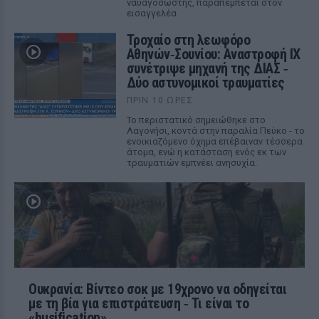
ναυαγοσώστης, παραπέμπεται στον
εισαγγελέα
Τροχαίο στη λεωφόρο
Αθηνών‑Σουνίου: Αναστροφή ΙΧ
συνέτριψε μηχανή της ΔΙΑΣ ‑
Δύο αστυνομικοί τραυματίες
ΠΡΙΝ 10 ΏΡΕΣ
Το περιστατικό σημειώθηκε στο
Λαγονήσι, κοντά στην παραλία Πεύκο - το
ενοικιαζόμενο όχημα επέβαιναν τέσσερα
άτομα, ενώ η κατάσταση ενός εκ των
τραυματιών εμπνέει ανησυχία.
Ουκρανία: Βίντεο σοκ με 19χρονο να οδηγείται
με τη βία για επιστράτευση ‑ Τι είναι το
«busification»