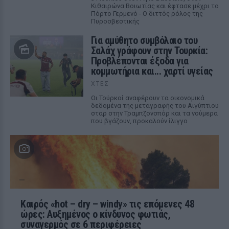
Κιθαιρώνα Βοιωτίας και έφτασε μέχρι το
Πόρτο Γερμενό - Ο διττός ρόλος της
Πυροσβεστικής
Για αμύθητο συμβόλαιο του
Σαλάχ γράφουν στην Τουρκία:
Προβλέπονται έξοδα για
κομμωτήρια και... χαρτί υγείας
ΧΤΕΣ
Οι Τούρκοί αναφέρουν τα οικονομικά
δεδομένα της μεταγραφής του Αιγύπτιου
σταρ στην Τραμπζονσπόρ και τα νούμερα
που βγάζουν, προκαλούν ίλιγγο
Καιρός «hot – dry – windy» τις επόμενες 48
ώρες: Αυξημένος ο κίνδυνος φωτιάς,
συναγερμός σε 6 περιφέρειες