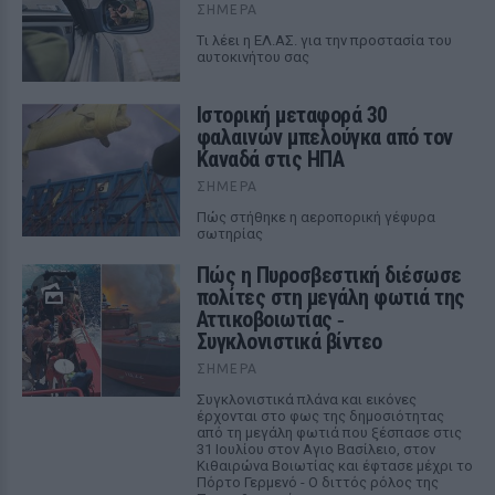
ΣΉΜΕΡΑ
Tι λέει η ΕΛ.ΑΣ. για την προστασία του
αυτοκινήτου σας
Ιστορική μεταφορά 30
φαλαινών μπελούγκα από τον
Καναδά στις ΗΠΑ
ΣΉΜΕΡΑ
Πώς στήθηκε η αεροπορική γέφυρα
σωτηρίας
Πώς η Πυροσβεστική διέσωσε
πολίτες στη μεγάλη φωτιά της
Αττικοβοιωτίας ‑
Συγκλονιστικά βίντεο
ΣΉΜΕΡΑ
Συγκλονιστικά πλάνα και εικόνες
έρχονται στο φως της δημοσιότητας
από τη μεγάλη φωτιά που ξέσπασε στις
31 Ιουλίου στον Αγιο Βασίλειο, στον
Κιθαιρώνα Βοιωτίας και έφτασε μέχρι το
Πόρτο Γερμενό - Ο διττός ρόλος της