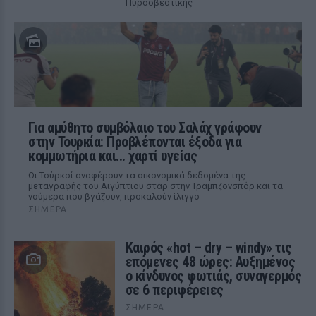
Πυροσβεστικής
Για αμύθητο συμβόλαιο του Σαλάχ γράφουν
στην Τουρκία: Προβλέπονται έξοδα για
κομμωτήρια και... χαρτί υγείας
Οι Τούρκοί αναφέρουν τα οικονομικά δεδομένα της
μεταγραφής του Αιγύπτιου σταρ στην Τραμπζονσπόρ και τα
νούμερα που βγάζουν, προκαλούν ίλιγγο
ΣΉΜΕΡΑ
Καιρός «hot – dry – windy» τις
επόμενες 48 ώρες: Αυξημένος
ο κίνδυνος φωτιάς, συναγερμός
σε 6 περιφέρειες
ΣΉΜΕΡΑ