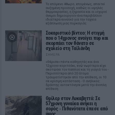
Το επόμενο 48ωρο, επομένως, απαιτεί
αυξημένη προσοχή, καθώς οι υψηλές
θερμοκρασίες, η ξηρασία και οι ισχυροί
άνεμοι δημιουργούν ένα περιβάλλον
ιδιαίτερα ευνοϊκό για την ταχεία
εξάπλωση μιας πυρκαγιάς
Σοκαριστικό βίντεο: Η στιγμή
που ο 14χρονος ανοίγει πυρ και
σκορπάει τον θάνατο σε
σχολείο στη Ταϊλάνδη
ΣΉΜΕΡΑ
«Θέρισε» πέντε καθηγητές και ένα
12χρονο κοριτσάκι, ενώ νωρίτερα είχε
σκοτώσει τον παππού και τη γιαγιά του -
Περισσότερα από 20 άτομα
τραυματίστηκαν από την επίθεση, οι 10
σε κρίσιμη κατάσταση - Ο ανήλικος
δράστης αυτοκτόνησε μετά την ένοπλη
επίθεση
Θρίλερ στον Λυκαβηττό: Σε
57χρονη γυναίκα ανήκει η
σορός ‑ Πιθανότατα έπεσε από
ύψος