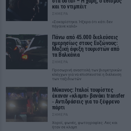
στα οστά» – Η χάρη, ο εθισμός
και το ντιμπέιτ
ΣΉΜΕΡΑ
«Σοκαρίστηκα. Ήξερα ότι κάτι δεν
πήγαινε καλά»
Πάνω από 45.000 διελεύσεις
ημερησίως στους Ευζώνους:
Μαζική άφιξη τουριστών από
τα Βαλκάνια
ΣΉΜΕΡΑ
Προσωρινή αναστολή των βιομετρικών
ελέγχων για να επισπευστεί η διέλευση
των ταξιδιωτών
Μύκονος: Ιταλοί τουρίστες
έκαναν «κλαμπ» βανάκι transfer
‑ Αντιδράσεις για το ξέφρενο
πάρτι
ΣΉΜΕΡΑ
Χοροί, φωνές, φωτογραφίες: Λες και
ήταν σε κλαμπ