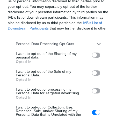
us or personal information disclosed to third parties prior to
ΣΉΜΕΡΑ
your opt-out. You may separately opt-out of the further
Βίντεο που φέρεται να δείχνει βίαιη
disclosure of your personal information by third parties on the
μεταφορά άνδρα για στρατιωτική
επιστράτευση στην Ουκρανία
IAB’s list of downstream participants. This information may
επαναφέρει τη συζήτηση για το λεγόμενο
also be disclosed by us to third parties on the
IAB’s List of
«busification».
Downstream Participants
that may further disclose it to other
Ουκρανία: Βίντεο σοκ με
third parties.
19χρονο να οδηγείται με τη βία
για επιστράτευση ‑ Τι είναι το
Personal Data Processing Opt Outs
«busification»
I want to opt-out of the Sharing of my
ΣΉΜΕΡΑ
personal data.
Opted In
Βίντεο που φέρεται να δείχνει βίαιη
μεταφορά άνδρα για στρατιωτική
επιστράτευση στην Ουκρανία
I want to opt-out of the Sale of my
επαναφέρει τη συζήτηση για το λεγόμενο
Personal Data.
«busification».
Opted In
Πάρο: 4χρονος έχασε τη ζωή
I want to opt-out of processing my
του σε πισίνα beach bar –
Personal Data for Targeted Advertising.
Opted In
Βούτηξε ο μπάρμαν για να τον
ανασύρει
I want to opt-out of Collection, Use,
ΣΉΜΕΡΑ
Retention, Sale, and/or Sharing of my
Personal Data that Is Unrelated with the