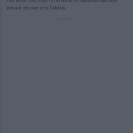
Ένα γκολ του Ουμτιτί έδωσε το προβάδισμα και
τελικά τη νίκη στη Γαλλία.
ΔΙΑΦΗΜΙΣΗ