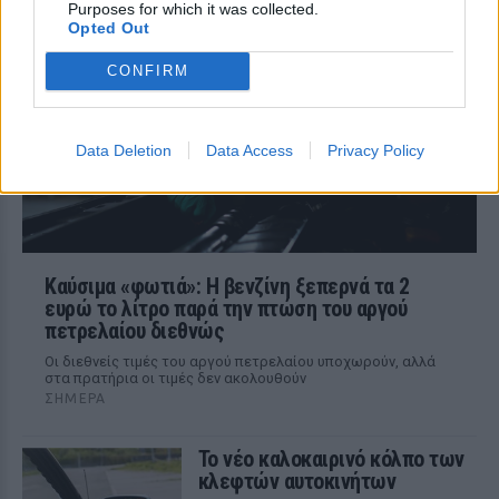
Ο ιδιοκτήτης του beach bar και οι γονείς
Purposes for which it was collected.
του μικρού προσήχθησαν από τις αρχές -
Opted Out
σύμφωνα με πληροφορίες, κανείς δεν
βρισκόταν κοντά στο παιδί εκείνη την
CONFIRM
ώρα
Data Deletion
Data Access
Privacy Policy
Καύσιμα «φωτιά»: Η βενζίνη ξεπερνά τα 2
ευρώ το λίτρο παρά την πτώση του αργού
πετρελαίου διεθνώς
Οι διεθνείς τιμές του αργού πετρελαίου υποχωρούν, αλλά
στα πρατήρια οι τιμές δεν ακολουθούν
ΣΉΜΕΡΑ
Το νέο καλοκαιρινό κόλπο των
κλεφτών αυτοκινήτων