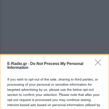
E-Radio.gr -
Do Not Process My Personal
ΔΕΙΤΕ ΕΠΙΣΗΣ
Information
ΣΤΗΝ ΙΔΙΑ ΚΑΤΗΓΟΡΙΑ
If you wish to opt-out of the sale, sharing to third parties, or
processing of your personal or sensitive information for
Ουκρανία: Βίντεο σοκ με
targeted advertising by us, please use the below opt-out
19χρονο να οδηγείται με τη βία
section to confirm your selection. Please note that after your
για επιστράτευση ‑ Τι είναι το
opt-out request is processed you may continue seeing
«busification»
interest-based ads based on personal information utilized by