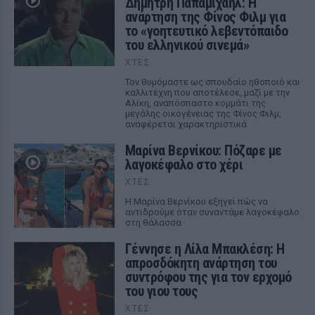
Δημήτρη Παπαμιχαήλ: Η
ανάρτηση της Φίνος Φιλμ για
το «γοητευτικό λεβεντόπαιδο
του ελληνικού σινεμά»
ΧΤΕΣ
Τον θυμόμαστε ως σπουδαίο ηθοποιό και
καλλιτέχνη που αποτέλεσε, μαζί με την
Αλίκη, αναπόσπαστο κομμάτι της
μεγάλης οικογένειας της Φίνος Φιλμ,
αναφέρεται χαρακτηριστικά
Μαρίνα Βερνίκου: Πόζαρε με
λαγοκέφαλο στο χέρι
ΧΤΕΣ
Η Μαρίνα Βερνίκου εξηγεί πώς να
αντιδρούμε όταν συναντάμε λαγοκέφαλο
στη θάλασσα
Γέννησε η Λίλα Μπακλέση: Η
απροσδόκητη ανάρτηση του
συντρόφου της για τον ερχομό
του γιου τους
ΧΤΕΣ