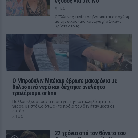
έξοδος για δείπνο
ΧΤΕΣ
Ο Έλληνας τενίστας βρίσκεται σε σχέση
με την εικαστικό καταγωγής Σικάγο,
Κρίστεν Τομς
Ο Μπρούκλιν Μπέκαμ έβρασε μακαρόνια με
θαλασσινό νερό και δέχτηκε ανελέητο
τρολάρισμα online
Πολλοί εξέφρασαν απορία για την καταλληλότητα του
νερού, με σχόλια όπως «τα πόδια του δεν ήταν μέσα σε
αυτό;»
ΧΤΕΣ
22 χρόνια από τον θάνατο του