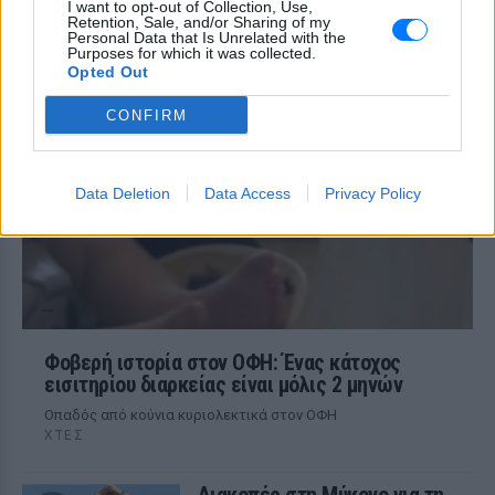
δυνατός»
I want to opt-out of Collection, Use,
Retention, Sale, and/or Sharing of my
ΧΤΕΣ
Personal Data that Is Unrelated with the
Purposes for which it was collected.
Ο ηθοποιός και χορευτής μοιράστηκε
Opted Out
στο Instagram μια φωτογραφία από
πρόσφατη εξέτασή του, με ένα μήνυμα
θάρρους
CONFIRM
Data Deletion
Data Access
Privacy Policy
Φοβερή ιστορία στον ΟΦΗ: Ένας κάτοχος
εισιτηρίου διαρκείας είναι μόλις 2 μηνών
Οπαδός από κούνια κυριολεκτικά στον ΟΦΗ
ΧΤΕΣ