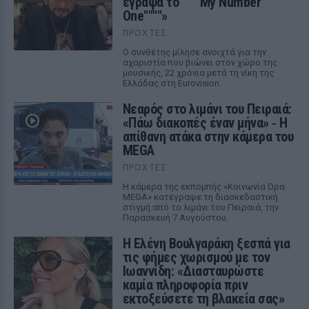
έγραψα το """"My Number
One""""»
ΠΡΟΧΤΈΣ
Ο συνθέτης μίλησε ανοιχτά για την
αχαριστία που βιώνει στον χώρο της
μουσικής, 22 χρόνια μετά τη νίκη της
Ελλάδας στη Eurovision.
Νεαρός στο λιμάνι του Πειραιά:
«Πάω διακοπές έναν μήνα» ‑ Η
απίθανη ατάκα στην κάμερα του
MEGA
ΠΡΟΧΤΈΣ
Η κάμερα της εκπομπής «Κοινωνία Ώρα
MEGA» κατέγραψε τη διασκεδαστική
στιγμή από το λιμάνι του Πειραιά, την
Παρασκευή 7 Αυγούστου.
Η Ελένη Βουλγαράκη ξεσπά για
τις φήμες χωρισμού με τον
Ιωαννίδη: «Διασταυρώστε
καμία πληροφορία πριν
εκτοξεύσετε τη βλακεία σας»