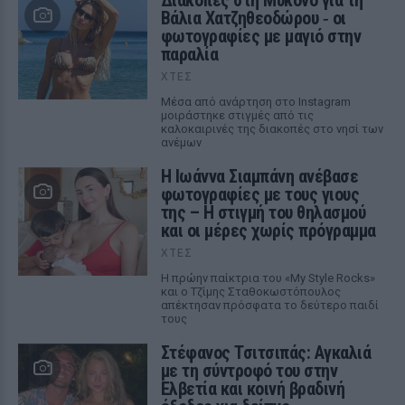
Διακοπές στη Μύκονο για τη
Βάλια Χατζηθεοδώρου ‑ οι
φωτογραφίες με μαγιό στην
παραλία
ΧΤΕΣ
Μέσα από ανάρτηση στο Instagram
μοιράστηκε στιγμές από τις
καλοκαιρινές της διακοπές στο νησί των
ανέμων
H Ιωάννα Σιαμπάνη ανέβασε
φωτογραφίες με τους γιους
της – Η στιγμή του θηλασμού
και οι μέρες χωρίς πρόγραμμα
ΧΤΕΣ
Η πρώην παίκτρια του «My Style Rocks»
και ο Τζίμης Σταθοκωστόπουλος
απέκτησαν πρόσφατα το δεύτερο παιδί
τους
Στέφανος Τσιτσιπάς: Αγκαλιά
με τη σύντροφό του στην
Ελβετία και κοινή βραδινή