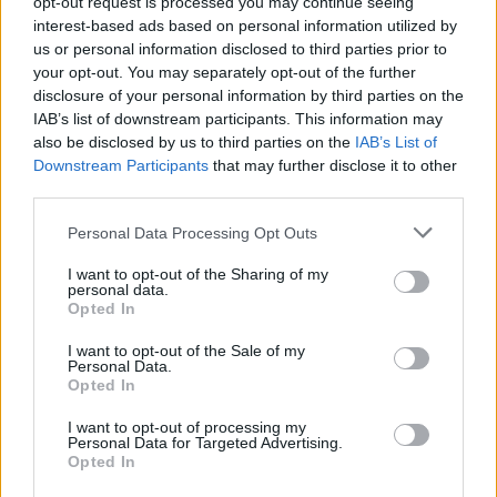
opt-out request is processed you may continue seeing
interest-based ads based on personal information utilized by
ΣΤΗΝ ΙΔΙΑ ΚΑΤΗΓΟΡΙΑ
us or personal information disclosed to third parties prior to
your opt-out. You may separately opt-out of the further
Η Γαρυφαλλιά Καληφώνη στην
disclosure of your personal information by third parties on the
Πάρο με μαύρο μπικίνι ‑ δείτε
IAB’s list of downstream participants. This information may
τις πόζες της
also be disclosed by us to third parties on the
IAB’s List of
ΣΉΜΕΡΑ
Downstream Participants
that may further disclose it to other
Το μοντέλο μοιράστηκε φωτογραφίες
third parties.
από τις καλοκαιρινές της διακοπές στο
νησί των Κυκλάδων
Personal Data Processing Opt Outs
Ιωάννα Τούνη: «Έβγαλα όλο το
I want to opt-out of the Sharing of my
βράδυ στο νοσοκομείο με ορούς
personal data.
και αντιβιώσεις»
Opted In
ΣΉΜΕΡΑ
I want to opt-out of the Sale of my
Η επιχειρηματίας έπαθε τροφική
Personal Data.
δηλητηρίαση και μοιράστηκε με τους
Opted In
followers της στο Instagram τις δύσκολες
ώρες που πέρασε.
I want to opt-out of processing my
Personal Data for Targeted Advertising.
Ατύχημα για τον Ιβάν Σβιτάιλο
Opted In
στην Κέρκυρα: «Θα σηκωθώ πιο