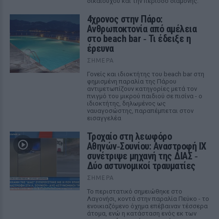
δικαιούχου και την περίοδο διαμονής.
4χρονος στην Πάρο:
Ανθρωποκτονία από αμέλεια
στο beach bar ‑ Τι έδειξε η
έρευνα
ΣΉΜΕΡΑ
Γονείς και ιδιοκτήτης του beach bar στη
φημισμένη παραλία της Πάρου
αντιμετωπίζουν κατηγορίες μετά τον
πνιγμό του μικρού παιδιού σε πισίνα - ο
ιδιοκτήτης, δηλωμένος ως
ναυαγοσώστης, παραπέμπεται στον
εισαγγελέα
Τροχαίο στη λεωφόρο
Αθηνών‑Σουνίου: Αναστροφή ΙΧ
συνέτριψε μηχανή της ΔΙΑΣ ‑
Δύο αστυνομικοί τραυματίες
ΣΉΜΕΡΑ
Το περιστατικό σημειώθηκε στο
Λαγονήσι, κοντά στην παραλία Πεύκο - το
ενοικιαζόμενο όχημα επέβαιναν τέσσερα
άτομα, ενώ η κατάσταση ενός εκ των