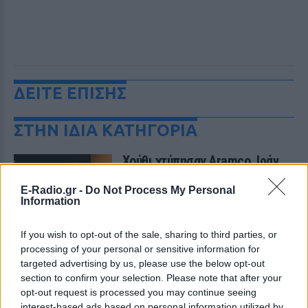
ΔΕΙΤΕ ΕΠΙΣΗΣ
ΣΤΗΝ ΙΔΙΑ ΚΑΤΗΓΟΡΙΑ
Χούθι χτύπησαν Aramco, Ιράν
σκληραίνει τους όρους για τα
Στενά του Ορμούζ
E-Radio.gr -
Do Not Process My Personal
Information
ΣΉΜΕΡΑ
Πυρκαγιά στο διυλιστήριο της Τζαζάν
If you wish to opt-out of the sale, sharing to third parties, or
μετά από επίθεση drone - Η Τεχεράνη
απαιτεί αποχώρηση αμερικανικών
processing of your personal or sensitive information for
δυνάμεων, άρση κυρώσεων και
targeted advertising by us, please use the below opt-out
αποζημιώσεις πριν ανοίξει η κρίσιμη
θαλάσσια δίοδος
section to confirm your selection. Please note that after your
opt-out request is processed you may continue seeing
Ελικόπτερο προσγειώθηκε στο
interest-based ads based on personal information utilized by