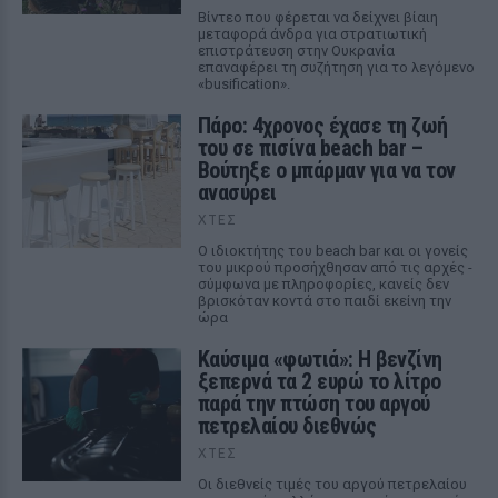
Βίντεο που φέρεται να δείχνει βίαιη
μεταφορά άνδρα για στρατιωτική
επιστράτευση στην Ουκρανία
επαναφέρει τη συζήτηση για το λεγόμενο
«busification».
Πάρο: 4χρονος έχασε τη ζωή
του σε πισίνα beach bar –
Βούτηξε ο μπάρμαν για να τον
ανασύρει
ΧΤΕΣ
Ο ιδιοκτήτης του beach bar και οι γονείς
του μικρού προσήχθησαν από τις αρχές -
σύμφωνα με πληροφορίες, κανείς δεν
βρισκόταν κοντά στο παιδί εκείνη την
ώρα
Καύσιμα «φωτιά»: Η βενζίνη
ξεπερνά τα 2 ευρώ το λίτρο
παρά την πτώση του αργού
πετρελαίου διεθνώς
ΧΤΕΣ
Οι διεθνείς τιμές του αργού πετρελαίου