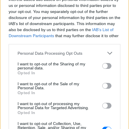
Σαρακήνικο για να κάνουν
us or personal information disclosed to third parties prior to
μπάνιο οι επιβάτες του
your opt-out. You may separately opt-out of the further
ΣΉΜΕΡΑ
disclosure of your personal information by third parties on the
IAB’s list of downstream participants. This information may
Ο επιχειρηματίας από τη Μήλο που
κατέγραψε το περιστατικό μίλησε στον
also be disclosed by us to third parties on the
IAB’s List of
ΣΚΑΪ και περιέγραψε τι είδε στην
Downstream Participants
that may further disclose it to other
παραλία
third parties.
Νέα λεωφόρος στον Βοτανικό:
Πόσες λωρίδες θα έχει και
Personal Data Processing Opt Outs
πότε παραδίδεται
I want to opt-out of the Sharing of my
ΣΉΜΕΡΑ
personal data.
Opted In
Η Λεωφόρος Προφήτη Δανιήλ, που
κατασκευάζεται στο πλαίσιο της Διπλής
Ανάπλασης, αποτελεί μέρος ενός νέου
I want to opt-out of the Sale of my
οδικού δικτύου 8 χιλιομέτρων και
Personal Data.
συνδέεται άμεσα με το νέο γήπεδο του
Opted In
Παναθηναϊκού.
I want to opt-out of processing my
Personal Data for Targeted Advertising.
Opted In
I want to opt-out of Collection, Use,
Retention, Sale, and/or Sharing of my