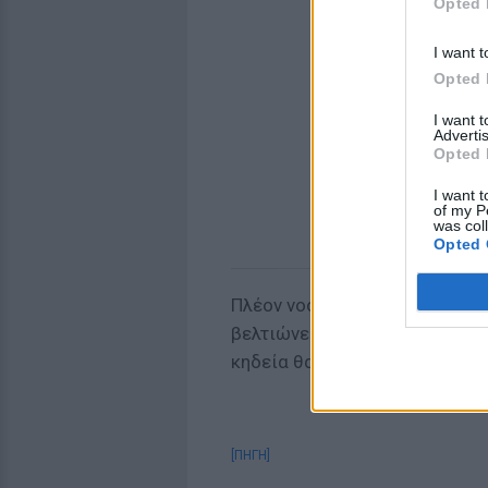
Opted 
I want t
Opted 
I want 
Advertis
Opted 
I want t
of my P
was col
Opted 
Πλέον νοσηλεύεται και οι οικ
βελτιώνεται αργά αλλά σταθερ
κηδεία θα έχουν μια τρομερή ι
[ΠΗΓΗ]