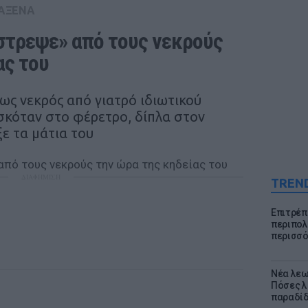
ΑΞΕΝΑ
στρεψε» από τους νεκρούς 
ας του
 ως νεκρός από γιατρό ιδιωτικού
σκόταν στο φέρετρο, δίπλα στον
ξε τα μάτια του
ΔΙΑΦΗΜΙΣΗ
TREN
Επιτρέπ
περιπολι
περισσό
Νέα λεω
Πόσες λ
παραδίδ