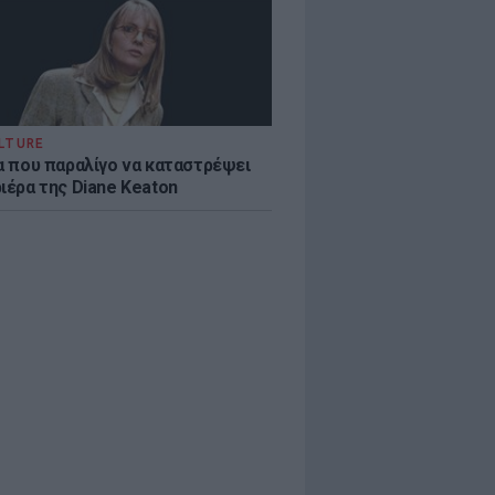
LTURE
ία που παραλίγο να καταστρέψει
ιέρα της Diane Keaton