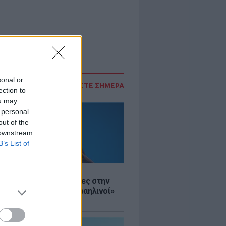
sonal or
ΔΙΑΒΑΣΤΕ ΣΗΜΕΡΑ
ection to
ou may
 personal
out of the
 downstream
B’s List of
Σ
ινό ΥΠΕΞ προς τουρίστες στην
 «Κρύψτε ότι είστε Ισραηλινοί»
διαδηλώσεων