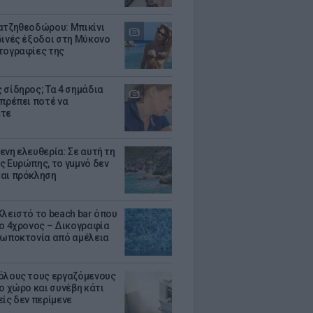
ατζηθεοδώρου: Μπικίνι
δινές έξοδοι στη Μύκονο
τογραφίες της
 σίδηρος; Τα 4 σημάδια
 πρέπει ποτέ να
ετε
ενη ελευθερία: Σε αυτή τη
ς Ευρώπης, το γuμνό δεν
αι πρόκληση
Κλειστό το beach bar όπου
 ο 4χρονος – Δικογραφία
ρωποκτονία από αμέλεια
όλους τους εργαζόμενους
ο χώρο και συνέβη κάτι
είς δεν περίμενε