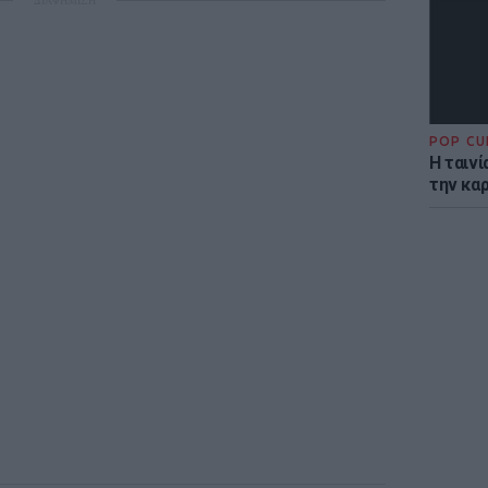
ΔΙΑΦΗΜΙΣΗ
POP CU
Η ταιν
την καρ