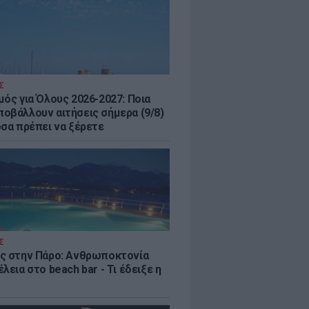
Σ
μός για Όλους 2026-2027: Ποια
οβάλλουν αιτήσεις σήμερα (9/8)
όσα πρέπει να ξέρετε
Σ
ς στην Πάρο: Ανθρωποκτονία
λεια στο beach bar - Τι έδειξε η