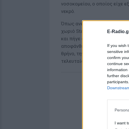
νοσοκομείου, ο οποίος είχε εξ
νεκρό.
Όπως ανέφεραν τα τοπικά Μέσ
χωριό Station Ghanagagapur.
E-Radio.g
και πήγε στο νοσοκομείο. Έπε
If you wish 
αποφάνθηκε ότι... πέθανε! Ακο
sensitive in
θρήνο, την κηδεία και λίγο π
confirm you
τελευταίου ταξιδιού, έγινε η
continue se
information 
further disc
participants
Downstream 
Persona
I want t