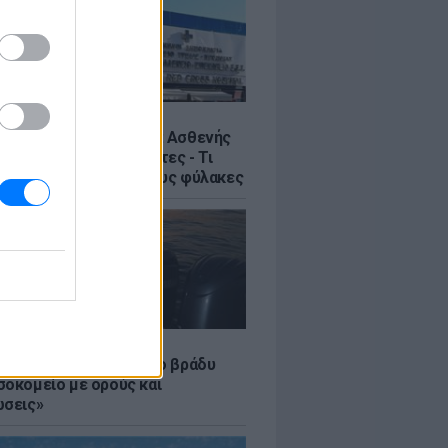
Σ
η στον Ερυθρό Σταυρό: Ασθενής
ε νοσηλεύτρια σε πόρτες - Τι
έλλει η ΠΟΕΔΗΝ για τους φύλακες
LE
 Τούνη: «Έβγαλα όλο το βράδυ
σοκομείο με ορούς και
ώσεις»