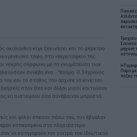
Πανικός
Ατλάντα
αεροσκά
έκτακτη
Τροχαίο
Σουνίου
ος ακολουθία είχε ξεκινήσει και το φέρετρο
μηχανή 
αστυνομ
οικογενειακό τάφο, στο νεκροταφείο της
ταν νεκρός σύμφωνα με τη γνωμάτευση των
Η Γαρυφ
Πάρο με 
ελειώσουν συνέβη ένα... "θαύμα. Ο 34χρονος
πόζες τ
 του και το στήθος του άρχισε να κινείται.
 δεήσεις στον Θεό και άλλοι μισοί κοιτούσαν
ς να πιστέψουν όσα συνέβαιναν μπροστά
νείς και φίλοι έπεσαν πάνω του, τον έβγαλαν
φεραν εσπευσμένα στο πλησιέστερο
ισαν να κατηγορούν τον γιατρό του ιδιωτικού