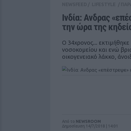
NEWSFEED
/
LIFESTYLE
/
ΠΑΡ
Ινδία: Ανδρας «επέ
την ώρα της κηδεί
Ο 34χρονος... εκτιμήθηκε
νοσοκομείου και ενώ βρι
οικογενειακό λάκκο, άνοι
Από το
NEWSROOM
Δημοσίευση 14/7/2018 | 14:01