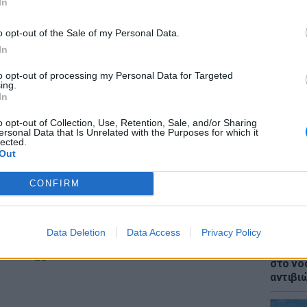
In
o opt-out of the Sale of my Personal Data.
In
to opt-out of processing my Personal Data for Targeted
ΕΙΔΗΣΕΙ
ing.
Επίθεσ
In
χτύπησ
καταγγ
o opt-out of Collection, Use, Retention, Sale, and/or Sharing
ersonal Data that Is Unrelated with the Purposes for which it
lected.
Out
CONFIRM
είοι του αναφέρουν πως η κατάστασή του
ά. Και φυσικά όλοι όσοι ήταν παρόντες στην
στορία να λένε.
Data Deletion
Data Access
Privacy Policy
LIFESTY
Ιωάννα
στο νο
αντιβι