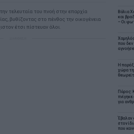
την τελευταία του πνοή στην επαρχία
Βάλια Χ
και βρα
ίας, βυθίζοντας στο πένθος την οικογένεια
– Οι φω
χιστον έτσι πίστευαν όλοι.
Χαμηλός
ΔΙΑΦΗΜΙΣΗ
που δεν
αγνοήσ
Η παράξ
χώρα τη
θεωρείτ
Πάρος: 
πνίγηκε
για ανθ
Έβαλαν 
στον ίδι
που καν