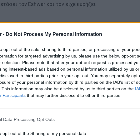
ετάσει τον Eshwar και τον είχε κυρήξει
α, ο 34χρονος ζούσε σχεδόν δύο χρόνια στο
 Τις τελευταίες ημέρες αισθάνθηκε άρρωστος
r -
Do Not Process My Personal Information
σε σε κώμα, ο γιατρός τον εξέτασε και
to opt-out of the sale, sharing to third parties, or processing of your per
λούθησαν οι... τυπικές διαδικασίες με τον
formation for targeted advertising by us, please use the below opt-out s
ριν την ολοκλήρωση της διαδικασίας του
r selection. Please note that after your opt-out request is processed y
 μεγάλη επιστροφή από τους νεκρούς.
eing interest-based ads based on personal information utilized by us or
disclosed to third parties prior to your opt-out. You may separately opt-
ΔΙΑΦΗΜΙΣΗ
losure of your personal information by third parties on the IAB’s list of
. This information may also be disclosed by us to third parties on the
IA
Participants
that may further disclose it to other third parties.
ΕΙΔΗΣΕΙ
Ισραηλ
Ελλάδα:
l Data Processing Opt Outs
λόγω 
o opt-out of the Sharing of my personal data.