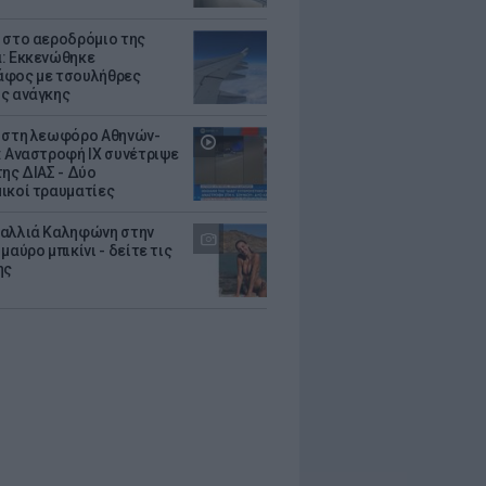
 στο αεροδρόμιο της
: Εκκενώθηκε
φος με τσουλήθρες
ς ανάγκης
 στη λεωφόρο Αθηνών-
: Αναστροφή ΙΧ συνέτριψε
της ΔΙΑΣ - Δύο
ικοί τραυματίες
αλλιά Καληφώνη στην
μαύρο μπικίνι - δείτε τις
ης