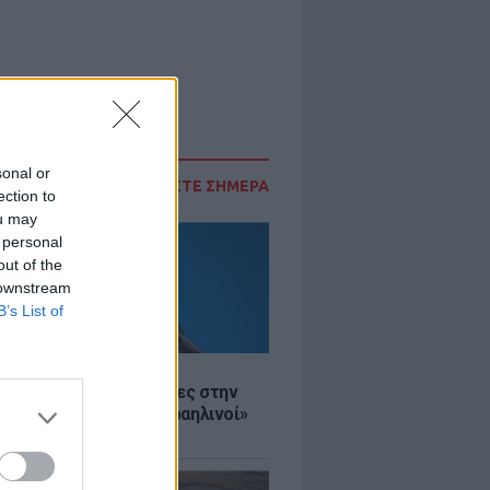
sonal or
ΔΙΑΒΑΣΤΕ ΣΗΜΕΡΑ
ection to
ou may
 personal
out of the
 downstream
B’s List of
Σ
ινό ΥΠΕΞ προς τουρίστες στην
 «Κρύψτε ότι είστε Ισραηλινοί»
διαδηλώσεων