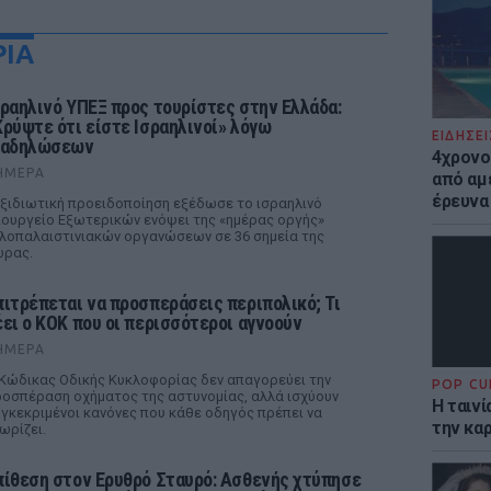
ΡΙΑ
σραηλινό ΥΠΕΞ προς τουρίστες στην Ελλάδα:
Κρύψτε ότι είστε Ισραηλινοί» λόγω
ΕΙΔΗΣΕΙ
ιαδηλώσεων
4χρονο
ΉΜΕΡΑ
από αμέ
έρευνα
ξιδιωτική προειδοποίηση εξέδωσε το ισραηλινό
ουργείο Εξωτερικών ενόψει της «ημέρας οργής»
λοπαλαιστινιακών οργανώσεων σε 36 σημεία της
ώρας.
πιτρέπεται να προσπεράσεις περιπολικό; Τι
έει ο ΚΟΚ που οι περισσότεροι αγνοούν
ΉΜΕΡΑ
Κώδικας Οδικής Κυκλοφορίας δεν απαγορεύει την
POP CU
οσπέραση οχήματος της αστυνομίας, αλλά ισχύουν
Η ταιν
γκεκριμένοι κανόνες που κάθε οδηγός πρέπει να
την καρ
ωρίζει.
πίθεση στον Ερυθρό Σταυρό: Ασθενής χτύπησε