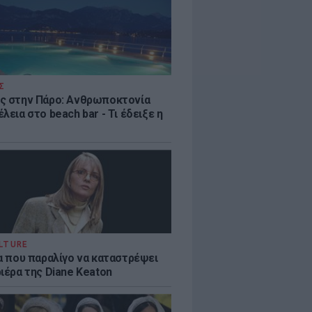
Σ
ς στην Πάρο: Ανθρωποκτονία
λεια στο beach bar - Τι έδειξε η
LTURE
ία που παραλίγο να καταστρέψει
ιέρα της Diane Keaton