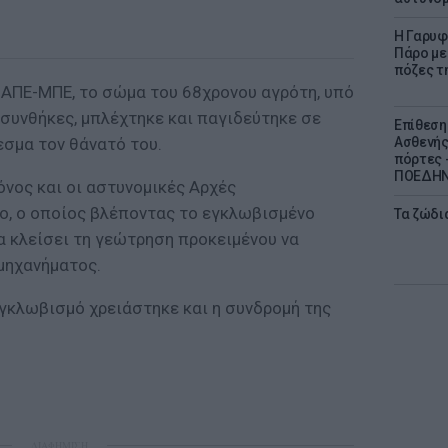
Η Γαρυφ
Πάρο με 
πόζες τ
ΑΠΕ-ΜΠΕ, το σώμα του 68χρονου αγρότη, υπό
 συνθήκες, μπλέχτηκε και παγιδεύτηκε σε
Επίθεση
εσμα τον θάνατό του.
Ασθενής
πόρτες -
ΠΟΕΔΗΝ 
νος και οι αστυνομικές Αρχές
ο, ο οποίος βλέποντας το εγκλωβισμένο
Τα ζώδια
α κλείσει τη γεώτρηση προκειμένου να
μηχανήματος.
εγκλωβισμό χρειάστηκε και η συνδρομή της
ΔΙΑΦΗΜΙΣΗ