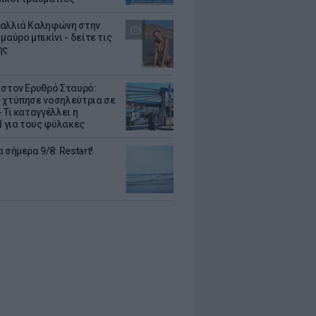
αλλιά Καληφώνη στην
μαύρο μπικίνι - δείτε τις
ης
 στον Ερυθρό Σταυρό:
 χτύπησε νοσηλεύτρια σε
 Τι καταγγέλλει η
για τους φύλακες
 σήμερα 9/8: Restart!