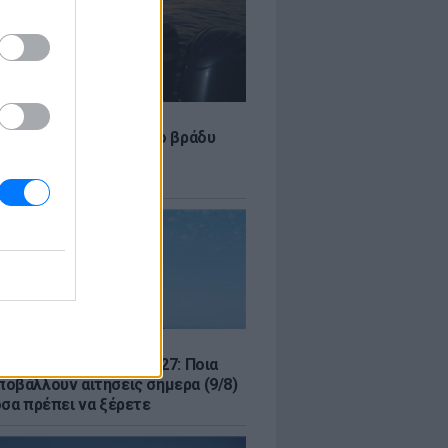
LE
 Τούνη: «Έβγαλα όλο το βράδυ
σοκομείο με ορούς και
ώσεις»
Σ
μός για Όλους 2026-2027: Ποια
οβάλλουν αιτήσεις σήμερα (9/8)
όσα πρέπει να ξέρετε