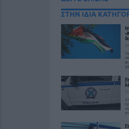
ΣΤΗΝ ΙΔΙΑ ΚΑΤΗΓΟ
Ι
«
δ
Σ
Τα
υπ
φι
χ
Ε
λ
Σ
Ο 
πρ
συ
γν
Ε