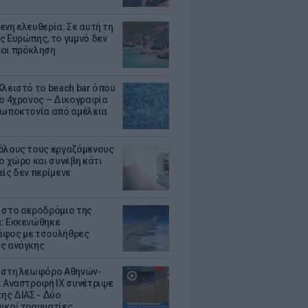
ενη ελευθερία: Σε αυτή τη
ς Ευρώπης, το γuμνό δεν
αι πρόκληση
Κλειστό το beach bar όπου
 ο 4χρονος – Δικογραφία
ρωποκτονία από αμέλεια
όλους τους εργαζόμενους
ο χώρο και συνέβη κάτι
είς δεν περίμενε
 στο αεροδρόμιο της
: Εκκενώθηκε
φος με τσουλήθρες
ς ανάγκης
 στη λεωφόρο Αθηνών-
: Αναστροφή ΙΧ συνέτριψε
της ΔΙΑΣ - Δύο
ικοί τραυματίες