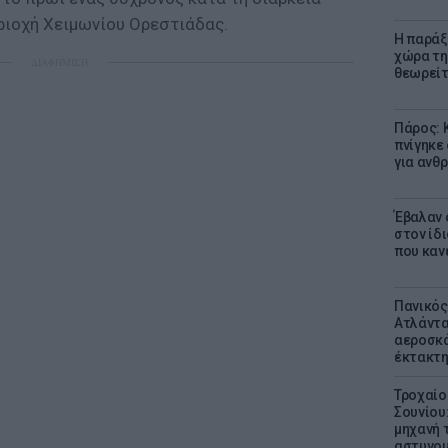
ριοχή Χειμωνίου Ορεστιάδας.
Η παράξ
χώρα τη
ΔΙΑΦΗΜΙΣΗ
θεωρείτ
Πάρος: 
πνίγηκε
για ανθ
Έβαλαν 
στον ίδι
που καν
Πανικός
Ατλάντα
αεροσκά
έκτακτη
Τροχαίο
Σουνίου
μηχανή 
αστυνομ