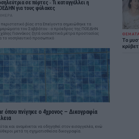
οσηλεύτρια σε πόρτες ‑ Τι καταγγέλλει η
ΟΕΔΗΝ για τους φύλακες
ΉΜΕΡΑ
 περιστατικό βίας στα Επείγοντα σημειώθηκε τα
μερώματα του Σαββάτου - ο πρόεδρος της ΠΟΕΔΗΝ
χάλης Γιαννάκος ζητά ουσιαστικά μέτρα προστασίας
ΘΕΜΑΤ
α το νοσηλευτικό προσωπικό
Το μυσ
κρύβετ
ar όπου πνίγηκε ο 4χρονος – Δικογραφία
έλεια
ίται και αναμένεται να οδηγηθεί στον εισαγγελέα, ενώ
εύθεροι μετά τη σχηματισθείσα δικογραφία.