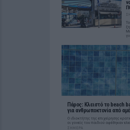
ν
Π
Σ
Το
ξη
Μι
γι
Πάρος: Κλειστό το beach b
για ανθρωποκτονία από αμ
Ο ιδιοκτήτης της επιχείρησης κρατε
οι γονείς του παιδιού αφέθηκαν ελ
ΣΉΜΕΡΑ