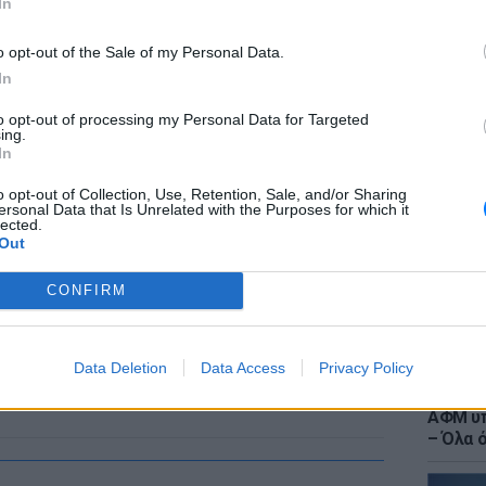
In
o opt-out of the Sale of my Personal Data.
In
to opt-out of processing my Personal Data for Targeted
LIFESTY
ing.
Ιωάννα
In
στο νο
αντιβι
o opt-out of Collection, Use, Retention, Sale, and/or Sharing
ersonal Data that Is Unrelated with the Purposes for which it
lected.
Out
CONFIRM
Data Deletion
Data Access
Privacy Policy
ΕΙΔΗΣΕΙ
Τουρισ
ΑΦΜ υπ
– Όλα 