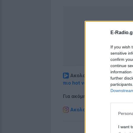
E-Radio.g
If you wish 
sensitive in
confirm you
continue se
information 
Ακολουθήστε το E-Radio.
further disc
πιο hot νέα
.
participants
Downstream 
Για ακόμη περισσότερα
νέα
,
Ακολουθήστε το E-Radio.g
Persona
I want t