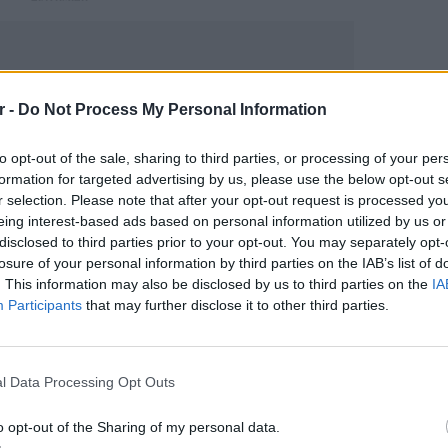
r -
Do Not Process My Personal Information
to opt-out of the sale, sharing to third parties, or processing of your per
formation for targeted advertising by us, please use the below opt-out s
r selection. Please note that after your opt-out request is processed y
eing interest-based ads based on personal information utilized by us or
disclosed to third parties prior to your opt-out. You may separately opt-
gr στο
Google News
και μάθετε πρώτοι
τα
losure of your personal information by third parties on the IAB’s list of
. This information may also be disclosed by us to third parties on the
IA
Participants
that may further disclose it to other third parties.
 μπείτε στην
ροή ειδήσεων
του E-Daily.gr
ΕΙΔΗΣΕΙ
Ισραηλ
r και στο Instagram
Ελλάδα:
l Data Processing Opt Outs
λόγω 
ΔΙΑΦΗΜΙΣΗ
o opt-out of the Sharing of my personal data.