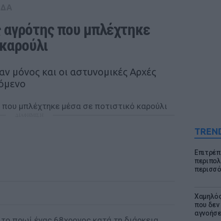
ΑΔΑ
 αγρότης που μπλέχτηκε 
 καρούλι
αν μόνος και οι αστυνομικές Αρχές
χόμενο
ΔΙΑΦΗΜΙΣΗ
TREN
Επιτρέπ
περιπολι
περισσό
Χαμηλός
που δεν
αγνοήσ
 το πρωί ένας 68χρονος κατά τη διάρκεια