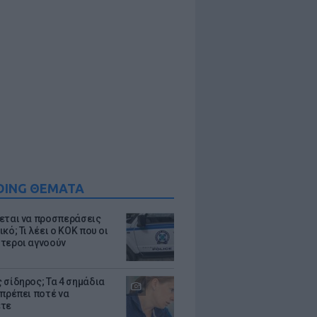
DING ΘΕΜΑΤΑ
εται να προσπεράσεις
κό; Τι λέει ο ΚΟΚ που οι
τεροι αγνοούν
 σίδηρος; Τα 4 σημάδια
 πρέπει ποτέ να
ετε