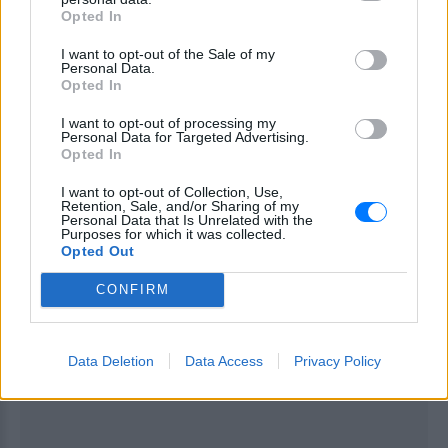
σκεφτήκαμε να κάνουμε πλάκα. Κάποιος με
Opted In
ηχογράφησε κατά την διάρκεια αυτής της μίμησης
I want to opt-out of the Sale of my
του Ιντί Αμίν, που έκαναν συνήθως όταν έπινα
Personal Data.
Opted In
μερικά ποτηράκια».
I want to opt-out of processing my
Ο δίσκος «Piece of Mind» έγινε χρυσός την ίδια
Personal Data for Targeted Advertising.
Opted In
χρονιά και μέχρι το 1986, είχε γίνει πλατινένιος. Οι
Iron Maiden δεν πτοήθηκαν από τον πόλεμο τον
I want to opt-out of Collection, Use,
Retention, Sale, and/or Sharing of my
οποίο δέχθηκαν και 35 χρόνια μετά, συνεχίζουν να
Personal Data that Is Unrelated with the
Purposes for which it was collected.
είναι ένα από τα κορυφαία συγκροτήματα του
Opted Out
πλανήτη.
CONFIRM
ΔΙΑΦΗΜΙΣΗ
Data Deletion
Data Access
Privacy Policy