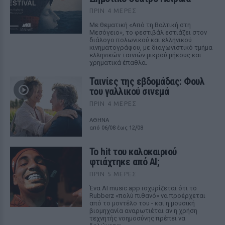
ΠΡΙΝ 4 ΜΈΡΕΣ
Με θεματική «Από τη Βαλτική στη
Μεσόγειο», το φεστιβάλ εστιάζει στον
διάλογο πολωνικού και ελληνικού
κινηματογράφου, με διαγωνιστικό τμήμα
ελληνικών ταινιών μικρού μήκους και
χρηματικά έπαθλα.
Ταινίες της εβδομάδας: Φουλ
του γαλλικού σινεμά
ΠΡΙΝ 4 ΜΈΡΕΣ
ΑΘΗΝΑ
από 06/08 έως 12/08
Το hit του καλοκαιριού
φτιάχτηκε από AI;
ΠΡΙΝ 5 ΜΈΡΕΣ
Ένα AI music app ισχυρίζεται ότι το
Rubberz «πολύ πιθανό» να προέρχεται
από το μοντέλο του - και η μουσική
βιομηχανία αναρωτιέται αν η χρήση
τεχνητής νοημοσύνης πρέπει να