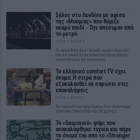
Σάλος στο Λονδίνο με αφίσα
της «Μούμιας» που θύμιζε
νεκρό παιδί ‑ Την απέσυραν από
το μετρό
ΠΡΙΝ 3 ΜΈΡΕΣ
Οι αρμόδιες βρετανικές αρχές έκριναν
ότι το υλικό ήταν ικανό να προκαλέσει
αναστάτωση σε ανήλικους
Το ελληνικό comfort TV έχει
όνομα: Η σειρά που
εξακολουθεί να σαρώνει στις
επαναλήψεις
ΠΡΙΝ 3 ΜΈΡΕΣ
Το τηλεοπτικό φαινόμενο που βλέπουμε
ξανά και ξανά εδώ και 35 χρόνια
Το «δαιμονικό» ψάρι που
ανακαλύφθηκε τυχαία και πήρε
το όνομά του από το «Stranger