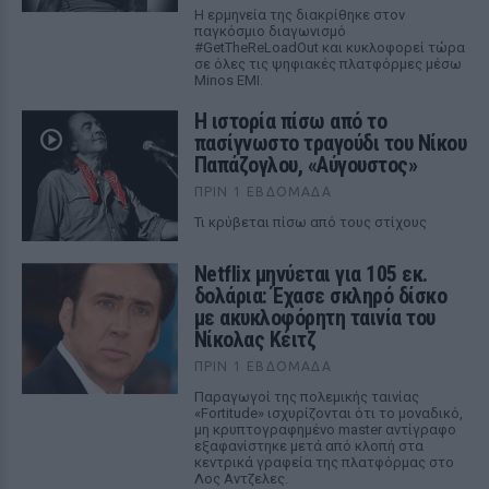
Η ερμηνεία της διακρίθηκε στον
παγκόσμιο διαγωνισμό
#GetTheReLoadOut και κυκλοφορεί τώρα
σε όλες τις ψηφιακές πλατφόρμες μέσω
Minos EMI.
Η ιστορία πίσω από το
πασίγνωστο τραγούδι του Νίκου
Παπάζογλου, «Αύγουστος»
ΠΡΙΝ 1 ΕΒΔΟΜΆΔΑ
Τι κρύβεται πίσω από τους στίχους
Netflix μηνύεται για 105 εκ.
δολάρια: Έχασε σκληρό δίσκο
με ακυκλοφόρητη ταινία του
Νίκολας Κέιτζ
ΠΡΙΝ 1 ΕΒΔΟΜΆΔΑ
Παραγωγοί της πολεμικής ταινίας
«Fortitude» ισχυρίζονται ότι το μοναδικό,
μη κρυπτογραφημένο master αντίγραφο
εξαφανίστηκε μετά από κλοπή στα
κεντρικά γραφεία της πλατφόρμας στο
Λος Αντζελες.