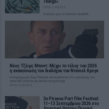
Things»
ΠΡΙΝ 3 ΜΈΡΕΣ
Ο λόγος για το Demon Cavefish
Νέος Τζέιμς Μποντ: Μέχρι το τέλος του 2026
η ανακοίνωση του διαδόχου του Ντάνιελ Κρεγκ
Η παραγωγός Έιμι Πάσκαλ αποκαλύπτει ότι η επιλογή του
νέου 007 γίνεται με απόλυτη προσοχή
ΠΡΙΝ 4 ΜΈΡΕΣ
3ο Piraeus Port Film Festival:
11–13 Σεπτεμβρίου 2026 στο
Δημοτικό Θέατρο Πειραιά