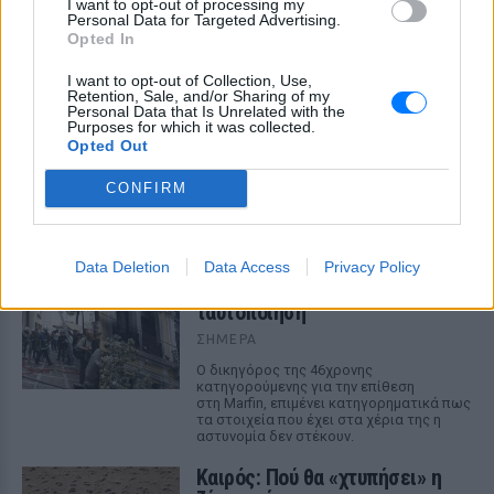
I want to opt-out of processing my
Personal Data for Targeted Advertising.
Opted In
I want to opt-out of Collection, Use,
Retention, Sale, and/or Sharing of my
Μαραντόνα: «Ήταν πρησμένος, δεν σηκωνόταν
Personal Data that Is Unrelated with the
Purposes for which it was collected.
από το κρεβάτι και είχε παραιτηθεί» – Τι
Opted Out
αποκάλυψε ο μασέρ του στη δίκη
Η κατάθεση του Νικολά Ταφαρέλ στο δικαστήριο
CONFIRM
ΣΉΜΕΡΑ
Marfin: Επιμένει ο δικηγόρος
Data Deletion
Data Access
Privacy Policy
της 46χρονης για την
ταυτοποίηση
ΣΉΜΕΡΑ
Ο δικηγόρος της 46χρονης
κατηγορούμενης για την επίθεση
στη Marfin, επιμένει κατηγορηματικά πως
τα στοιχεία που έχει στα χέρια της η
αστυνομία δεν στέκουν.
Καιρός: Πού θα «χτυπήσει» η