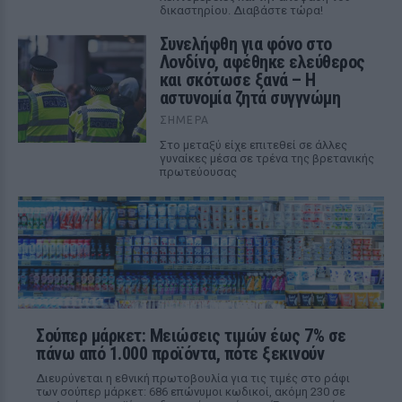
δικαστηρίου. Διαβάστε τώρα!
Συνελήφθη για φόνο στο
Λονδίνο, αφέθηκε ελεύθερος
και σκότωσε ξανά – Η
αστυνομία ζητά συγγνώμη
ΣΉΜΕΡΑ
Στο μεταξύ είχε επιτεθεί σε άλλες
γυναίκες μέσα σε τρένα της βρετανικής
πρωτεύουσας
Σούπερ μάρκετ: Μειώσεις τιμών έως 7% σε
πάνω από 1.000 προϊόντα, πότε ξεκινούν
Διευρύνεται η εθνική πρωτοβουλία για τις τιμές στο ράφι
των σούπερ μάρκετ: 686 επώνυμοι κωδικοί, ακόμη 230 σε