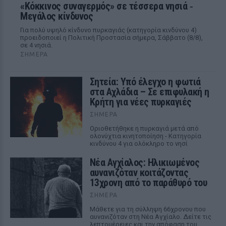
«Κόκκινος συναγερμός» σε τέσσερα νησιά ‑
Μεγάλος κίνδυνος
Για πολύ υψηλό κίνδυνο πυρκαγιάς (κατηγορία κινδύνου 4)
προειδοποιεί η Πολιτική Προστασία σήμερα, Σάββατο (8/8),
σε 4 νησιά.
ΣΉΜΕΡΑ
Σητεία: Υπό έλεγχο η φωτιά
στα Αχλάδια – Σε επιφυλακή η
Κρήτη για νέες πυρκαγιές
ΣΉΜΕΡΑ
Οριοθετήθηκε η πυρκαγιά μετά από
ολονύχτια κινητοποίηση - Κατηγορία
κινδύνου 4 για ολόκληρο το νησί
Νέα Αγχίαλος: Ηλικιωμένος
αυνανιζόταν κοιτάζοντας
13χρονη από το παράθυρό του
ΣΉΜΕΡΑ
Μάθετε για τη σύλληψη 66χρονου που
αυνανιζόταν στη Νέα Αγχίαλο. Δείτε τις
λεπτομέρειες και την απόφαση του