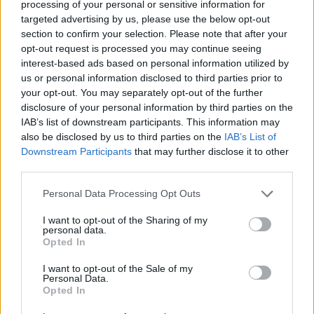
Προσωρινή αναστολή των βιομετρικών
processing of your personal or sensitive information for
ελέγχων για να επισπευστεί η διέλευση
targeted advertising by us, please use the below opt-out
των ταξιδιωτών
section to confirm your selection. Please note that after your
Μύκονος: Ιταλοί τουρίστες
opt-out request is processed you may continue seeing
έκαναν «κλαμπ» βανάκι transfer
interest-based ads based on personal information utilized by
‑ Αντιδράσεις για το ξέφρενο
us or personal information disclosed to third parties prior to
πάρτι
your opt-out. You may separately opt-out of the further
disclosure of your personal information by third parties on the
ΣΉΜΕΡΑ
IAB’s list of downstream participants. This information may
Χοροί, φωνές, φωτογραφίες: Λες και
also be disclosed by us to third parties on the
IAB’s List of
ήταν σε κλαμπ
Downstream Participants
that may further disclose it to other
«Δεν δεχόμαστε τελεσίγραφα»:
third parties.
Η απάντηση της Ιταλίας στην
Ισπανία
Personal Data Processing Opt Outs
ΣΉΜΕΡΑ
I want to opt-out of the Sharing of my
personal data.
Αμετάπειστη παραμένει η ιταλική
κυβέρνηση
Opted In
I want to opt-out of the Sale of my
Personal Data.
Opted In