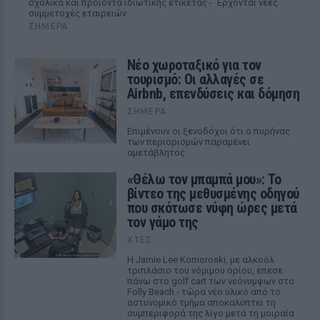
σχολικά και προϊόντα ιδιωτικής ετικέτας - Έρχονται νέες
συμμετοχές εταιρειών
ΣΉΜΕΡΑ
Νέο χωροταξικό για τον
τουρισμό: Οι αλλαγές σε
Airbnb, επενδύσεις και δόμηση
ΣΉΜΕΡΑ
Επιμένουν οι ξενοδόχοι ότι ο πυρήνας
των περιορισμών παραμένει
αμετάβλητος
«Θέλω τον μπαμπά μου»: Το
βίντεο της μεθυσμένης οδηγού
που σκότωσε νύφη ώρες μετά
τον γάμο της
ΧΤΕΣ
Η Jamie Lee Komoroski, με αλκοόλ
τριπλάσιο του νόμιμου ορίου, έπεσε
πάνω στο golf cart των νεόνυμφων στο
Folly Beach - τώρα νέο υλικό από το
αστυνομικό τμήμα αποκαλύπτει τη
συμπεριφορά της λίγο μετά τη μοιραία