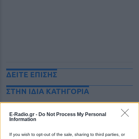
ΔΕΙΤΕ ΕΠΙΣΗΣ
ΣΤΗΝ ΙΔΙΑ ΚΑΤΗΓΟΡΙΑ
Πάνω από 45.000 διελεύσεις
ημερησίως στους Ευζώνους:
E-Radio.gr -
Do Not Process My Personal
Μαζική άφιξη τουριστών από
Information
τα Βαλκάνια
ΣΉΜΕΡΑ
If you wish to opt-out of the sale, sharing to third parties, or