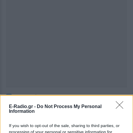
Ακολουθήστε το E-Radio.gr στο
Google News
και μάθετε πρώτοι
τα πιο hot νέα
.
E-Radio.gr -
Do Not Process My Personal
Information
Εσύ μπήκες στο E-Daily.gr; Τα νέα της ημέρας
και ότι σου κάνει κλικ!
If you wish to opt-out of the sale, sharing to third parties, or
processing of your personal or sensitive information for