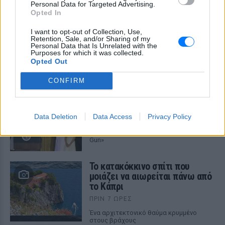
Personal Data for Targeted Advertising.
Opted In
I want to opt-out of Collection, Use,
Retention, Sale, and/or Sharing of my
ΔΕΙΤΕ ΕΠΙΣΗΣ
Personal Data that Is Unrelated with the
Purposes for which it was collected.
Opted Out
ΣΤΗΝ ΙΔΙΑ ΚΑΤΗΓΟΡΙΑ
CONFIRM
Ο μοναδικός Αμερικανός
πρόεδρος που έχει παραιτηθεί
Data Deletion
Data Access
Privacy Policy
ΠΡΙΝ 7 ΏΡΕΣ
Η συγκάλυψη, οι ταινίες και το «Smoking
Gun»
Το κατακόκκινο σπίτι που
μοιάζει να αιωρείται πάνω από
το Κάπρι
ΠΡΙΝ 7 ΏΡΕΣ
Ένα αρχιτεκτονικό θαύμα κρυμμένο
στους βράχους