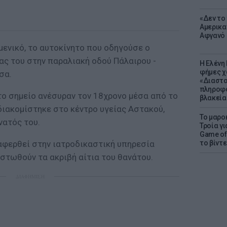
«Δεν το 
Αμερικα
Αφγανό 
μενικό, το αυτοκίνητο που οδηγούσε ο
ας του στην παραλιακή οδού Πάλαιρου -
Η Ελένη
φήμες χ
σα.
«Διαστα
πληροφο
ο σημείο ανέσυραν τον 18χρονο μέσα από το
βλακεία
διακομίστηκε στο κέντρο υγείας Αστακού,
Το μαρο
νατός του.
Τροία γι
Game of 
αφερθεί στην ιατροδικαστική υπηρεσία
το βίντε
στωθούν τα ακριβή αίτια του θανάτου.
ΔΙΑΦΗΜΙΣΗ