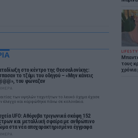
LIFESTY
ΡΙΑ
Μπαντέ
τους κ
αταδίωξη στο κέντρο της Θεσσαλονίκης:
χρόνια
σπασαν το τζάμι του οδηγού – «Μην κάνεις
@@@», του φώναζαν
ΉΜΕΡΑ
αιτίας των υψηλών ταχυτήτων το λευκό όχημα έχασε
ν έλεγχο και καρφώθηκε πάνω σε κολονάκια.
ρχεία UFO: Αθόρυβα τριγωνικά σκάφη 152
έτρων και μεταλλική σφαίρα με ανθρώπινο
ώμα στα νέα αποχαρακτηρισμένα έγγραφα
ΉΜΕΡΑ