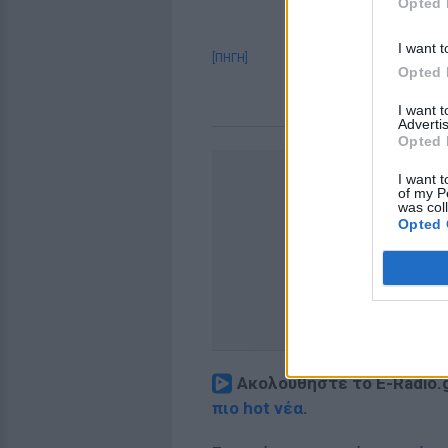
Opted 
I want t
[ΠΗΓΗ]
Opted 
I want 
Advertis
Opted 
I want t
of my P
was col
Opted 
Ακολουθήστε το E-Radio.
πιο hot νέα
.