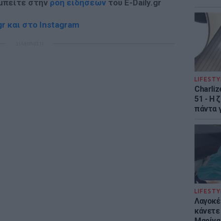
 μπείτε στην
ροή ειδήσεων
του E-Daily.gr
r και στο Instagram
ΔΙΑΦΗΜΙΣΗ
LIFESTY
Charliz
51 - H 
πάντα γ
LIFESTY
Λαγοκέ
κάνετε 
Μαρίνα