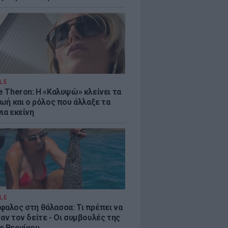
LE
e Theron: Η «Καλυψώ» κλείνει τα
ζωή και ο ρόλος που άλλαξε τα
ια εκείνη
LE
φαλος στη θάλασσα: Τι πρέπει να
αν τον δείτε - Οι συμβουλές της
ς Βερνίκου