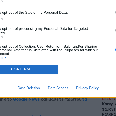
In
o opt-out of the Sale of my Personal Data.
In
to opt-out of processing my Personal Data for Targeted
ing.
ΔΙΑΦΗΜΙΣΗ
ΕΙΔΗΣΕΙ
In
Απόψε 
την επ
o opt-out of Collection, Use, Retention, Sale, and/or Sharing
ersonal Data that Is Unrelated with the Purposes for which it
προς Κα
lected.
εισιτήρ
Out
CONFIRM
Data Deletion
Data Access
Privacy Policy
gr στο
Google News
και μάθετε πρώτοι
τα
LIFESTY
Κατερί
χαμογε
καλοκα