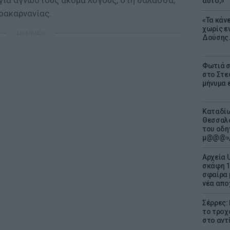
 για άγνωστους ακόμα λόγους, στη θάλασσα,
αυτό;»
οακαρνανίας.
«Τα κάν
χωρίς ε
ΔΙΑΦΗΜΙΣΗ
Δούσης.
Φωτιά σ
στο Στεφ
μήνυμα 
Καταδίω
Θεσσαλο
του οδη
μ@@@»,
Αρχεία 
σκάφη 1
σφαίρα 
νέα απο
Σέρρες:
το τροχ
στο αντ