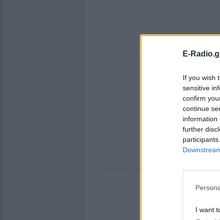
E-Radio.g
If you wish 
sensitive in
confirm you
continue se
information 
further disc
participants
Downstream 
Persona
I want t