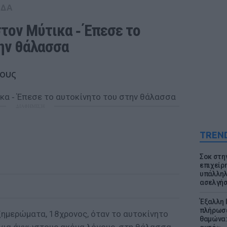
ΑΔΑ
τον Μύτικα ‑ Έπεσε το 
ην θάλασσα
γους
ΔΙΑΦΗΜΙΣΗ
TREN
Σοκ στη
επιχείρ
υπάλληλ
ασελγήσ
Έξαλλη 
πλήρωσε
ξημερώματα, 18χρονος, όταν το αυτοκίνητο
θαμώνα: