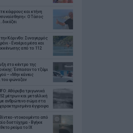
ετε κάφρους και κτήνη
νσυναίσθηση»: Ο Τάσος
..δικάζει
την Κόρινθο: Συναγερμός
άνι - Εναέρια μέσα και
εκκένωσης από το 112
ξη στο κέντρο της
νίκης: Έσπασαν το τζάμι
γού – «Μην κάνεις
 του φώναζαν
UFO: Αθόρυβα τριγωνικά
52 μέτρων και μεταλλική
με ανθρώπινο σώμα στα
χαρακτηρισμένα έγγραφα
 Βίντεο-ντοκουμέντο από
αίο δυστύχημα - Βγήκε
ίθετο ρεύμα το ΙΧ