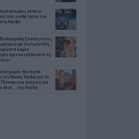
πιστεύουμε», λένε οι
νοί που υιοθέτησαν τον
στη Λέσβο
 Βουλγαράκη ξεσπά για τις
ωρισμού με τον Ιωαννίδη:
υρώστε καμία
ρία πριν εκτοξεύσετε τη
 σας»
κινό χωριό που έγινε
α τον Nolan, Yunkai για το
Thrones και σκηνικό για
ο κλιπ ... της Βανδή