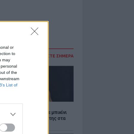
sonal or
ection to
ΔΙΑΒΑΣΤΕ ΣΗΜΕΡΑ
ou may
 personal
out of the
 downstream
B’s List of
LE
άνα Στεφανίδου φόρεσε μπικίνι
τυπωσίασε με το κορμί της στα
λανα νερά του Ιονίου