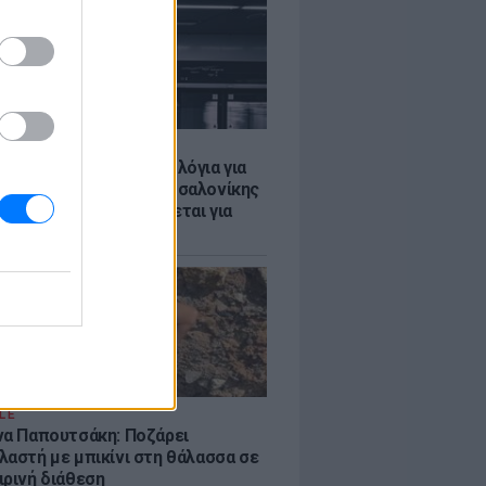
Σ
τα δοκιμαστικά δρομολόγια για
έκταση του Μετρό Θεσσαλονίκης
λαμαριά - Τι προβλέπεται για
ια
LE
να Παπουτσάκη: Ποζάρει
λαστή με μπικίνι στη θάλασσα σε
ιρινή διάθεση