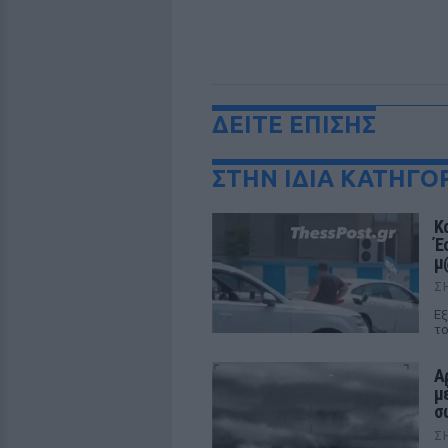
ΔΕΙΤΕ ΕΠΙΣΗΣ
ΣΤΗΝ ΙΔΙΑ ΚΑΤΗΓΟ
Κ
Έ
μ
Σ
Εξ
το
Α
μ
σ
Σ