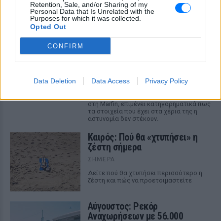
Retention, Sale, and/or Sharing of my
Η κατάθεση του Νικολά Ταφαρέλ στο δικαστήριο
Personal Data that Is Unrelated with the
ΣΉΜΕΡΑ
Purposes for which it was collected.
Opted Out
Marfin: Επιμένει ο δικηγόρος
CONFIRM
της 46χρονης για την
ταυτοποίηση
ΣΉΜΕΡΑ
Data Deletion
Data Access
Privacy Policy
Ο δικηγόρος της 46χρονης
κατηγορούμενης για την επίθεση
στη Marfin, επιμένει κατηγορηματικά πως
τα στοιχεία που έχει στα χέρια της η
αστυνομία δεν στέκουν.
Καιρός: Πού θα «χτυπήσει» η
ζέστη σήμερα
ΣΉΜΕΡΑ
Δείτε πού θα χτυπήσει περισσότερο η
ζέστη και πώς να προετοιμαστείτε
Αύγουστος: Ρεκόρ
Αναχωρήσεων με 56.000