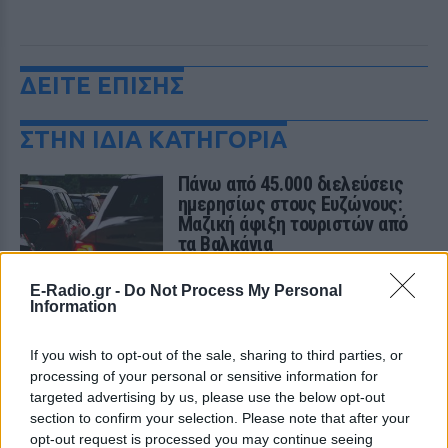
ΔΕΙΤΕ ΕΠΙΣΗΣ
ΣΤΗΝ ΙΔΙΑ ΚΑΤΗΓΟΡΙΑ
Πάνω από 45.000 διελεύσεις
ημερησίως στους Ευζώνους:
Μαζική άφιξη τουριστών από
τα Βαλκάνια
ΣΉΜΕΡΑ
E-Radio.gr -
Do Not Process My Personal
Προσωρινή αναστολή των βιομετρικών
Information
ελέγχων για να επισπευστεί η διέλευση
των ταξιδιωτών
If you wish to opt-out of the sale, sharing to third parties, or
Μύκονος: Ιταλοί τουρίστες
processing of your personal or sensitive information for
έκαναν «κλαμπ» βανάκι transfer
targeted advertising by us, please use the below opt-out
‑ Αντιδράσεις για το ξέφρενο
section to confirm your selection. Please note that after your
πάρτι
opt-out request is processed you may continue seeing