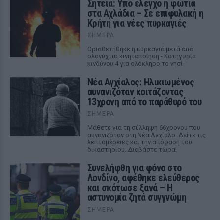
Σητεία: Υπό έλεγχο η φωτιά
στα Αχλάδια – Σε επιφυλακή η
Κρήτη για νέες πυρκαγιές
ΣΉΜΕΡΑ
Οριοθετήθηκε η πυρκαγιά μετά από
ολονύχτια κινητοποίηση - Κατηγορία
κινδύνου 4 για ολόκληρο το νησί
Νέα Αγχίαλος: Ηλικιωμένος
αυνανιζόταν κοιτάζοντας
13χρονη από το παράθυρό του
ΣΉΜΕΡΑ
Μάθετε για τη σύλληψη 66χρονου που
αυνανιζόταν στη Νέα Αγχίαλο. Δείτε τις
λεπτομέρειες και την απόφαση του
δικαστηρίου. Διαβάστε τώρα!
Συνελήφθη για φόνο στο
Λονδίνο, αφέθηκε ελεύθερος
και σκότωσε ξανά – Η
αστυνομία ζητά συγγνώμη
ΣΉΜΕΡΑ