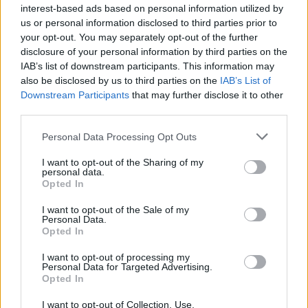
ΣΉΜΕΡΑ
interest-based ads based on personal information utilized by
Χοροί, φωνές, φωτογραφίες: Λες και
us or personal information disclosed to third parties prior to
ήταν σε κλαμπ
your opt-out. You may separately opt-out of the further
disclosure of your personal information by third parties on the
«Δεν δεχόμαστε τελεσίγραφα»:
IAB’s list of downstream participants. This information may
Η απάντηση της Ιταλίας στην
also be disclosed by us to third parties on the
Ισπανία
IAB’s List of
Downstream Participants
that may further disclose it to other
ΣΉΜΕΡΑ
third parties.
Αμετάπειστη παραμένει η ιταλική
κυβέρνηση
Personal Data Processing Opt Outs
I want to opt-out of the Sharing of my
personal data.
Opted In
I want to opt-out of the Sale of my
Personal Data.
Opted In
I want to opt-out of processing my
Personal Data for Targeted Advertising.
Μαραντόνα: «Ήταν πρησμένος, δεν σηκωνόταν
Opted In
από το κρεβάτι και είχε παραιτηθεί» – Τι
αποκάλυψε ο μασέρ του στη δίκη
I want to opt-out of Collection, Use,