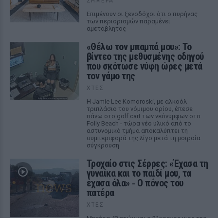
ΣΉΜΕΡΑ
Επιμένουν οι ξενοδόχοι ότι ο πυρήνας
των περιορισμών παραμένει
αμετάβλητος
«Θέλω τον μπαμπά μου»: Το
βίντεο της μεθυσμένης οδηγού
που σκότωσε νύφη ώρες μετά
τον γάμο της
ΧΤΕΣ
Η Jamie Lee Komoroski, με αλκοόλ
τριπλάσιο του νόμιμου ορίου, έπεσε
πάνω στο golf cart των νεόνυμφων στο
Folly Beach - τώρα νέο υλικό από το
αστυνομικό τμήμα αποκαλύπτει τη
συμπεριφορά της λίγο μετά τη μοιραία
σύγκρουση
Τροχαίο στις Σέρρες: «Έχασα τη
γυναίκα και το παιδί μου, τα
έχασα όλα» ‑ Ο πόνος του
πατέρα
ΧΤΕΣ