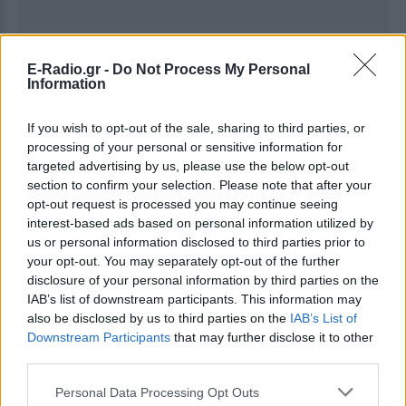
E-Radio.gr -
Do Not Process My Personal
Information
If you wish to opt-out of the sale, sharing to third parties, or
processing of your personal or sensitive information for
targeted advertising by us, please use the below opt-out
section to confirm your selection. Please note that after your
opt-out request is processed you may continue seeing
interest-based ads based on personal information utilized by
us or personal information disclosed to third parties prior to
your opt-out. You may separately opt-out of the further
Ακολουθήστε το E-Radio.gr στο
Google News
disclosure of your personal information by third parties on the
και μάθετε πρώτοι
τα πιο hot νέα
.
IAB’s list of downstream participants. This information may
also be disclosed by us to third parties on the
IAB’s List of
Εσύ μπήκες στο E-Daily.gr; Τα νέα της ημέρας
Downstream Participants
that may further disclose it to other
third parties.
και ότι σου κάνει κλικ!
Personal Data Processing Opt Outs
Ακολουθήστε το E-Radio.gr και στο Instagram