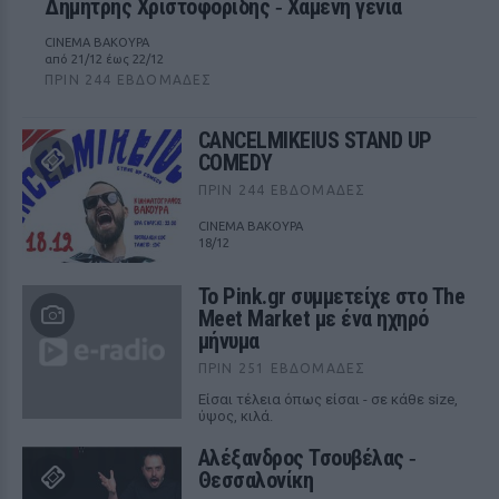
Δημήτρης Χριστοφορίδης ‑ Χαμένη γενιά
CINEMA ΒΑΚΟΥΡΑ
από 21/12 έως 22/12
ΠΡΙΝ 244 ΕΒΔΟΜΆΔΕΣ
CANCELMIKEIUS STAND UP
COMEDY
ΠΡΙΝ 244 ΕΒΔΟΜΆΔΕΣ
CINEMA ΒΑΚΟΥΡΑ
18/12
Το Pink.gr συμμετείχε στο The
Meet Market με ένα ηχηρό
μήνυμα
ΠΡΙΝ 251 ΕΒΔΟΜΆΔΕΣ
Είσαι τέλεια όπως είσαι - σε κάθε size,
ύψος, κιλά.
Αλέξανδρος Τσουβέλας ‑
Θεσσαλονίκη