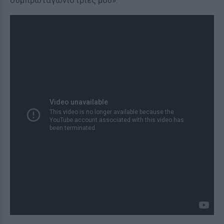
συμπρωταγωνίστριές μου».