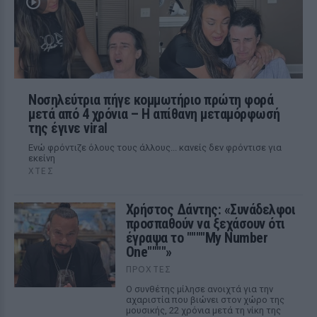
Νοσηλεύτρια πήγε κομμωτήριο πρώτη φορά
μετά από 4 χρόνια – Η απίθανη μεταμόρφωσή
της έγινε viral
Ενώ φρόντιζε όλους τους άλλους... κανείς δεν φρόντισε για
εκείνη
ΧΤΕΣ
Χρήστος Δάντης: «Συνάδελφοι
προσπαθούν να ξεχάσουν ότι
έγραψα το """"My Number
One""""»
ΠΡΟΧΤΈΣ
Ο συνθέτης μίλησε ανοιχτά για την
αχαριστία που βιώνει στον χώρο της
μουσικής, 22 χρόνια μετά τη νίκη της