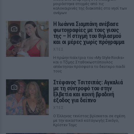
μοιράστηκε στιγμές από τις
καλοκαιρινές της διακοπές στο νησί των
ανέμων
H Ιωάννα Σιαμπάνη ανέβασε
φωτογραφίες με τους γιους
της – Η στιγμή του θηλασμού
και οι μέρες χωρίς πρόγραμμα
ΧΤΕΣ
Η πρώην παίκτρια του «My Style Rocks»
και ο Τζίμης Σταθοκωστόπουλος
απέκτησαν πρόσφατα το δεύτερο παιδί
τους
Στέφανος Τσιτσιπάς: Αγκαλιά
με τη σύντροφό του στην
Ελβετία και κοινή βραδινή
έξοδος για δείπνο
ΧΤΕΣ
Ο Έλληνας τενίστας βρίσκεται σε σχέση
με την εικαστικό καταγωγής Σικάγο,
Κρίστεν Τομς