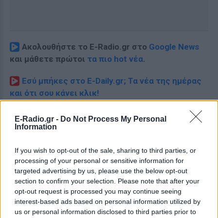
Ακολουθήστε το E-Radio.gr στο
Google News
και μάθετε πρώτοι
τα πιο hot νέα
.
Εσύ μπήκες στο E-Daily.gr; Τα νέα της ημέρας
και ότι σου κάνει κλικ!
Ακολουθήστε το E-Radio.gr και στο Instagram
E-Radio.gr -
Do Not Process My Personal
Information
ΔΙΑΦΗΜΙΣΗ
If you wish to opt-out of the sale, sharing to third parties, or
processing of your personal or sensitive information for
targeted advertising by us, please use the below opt-out
section to confirm your selection. Please note that after your
opt-out request is processed you may continue seeing
interest-based ads based on personal information utilized by
us or personal information disclosed to third parties prior to