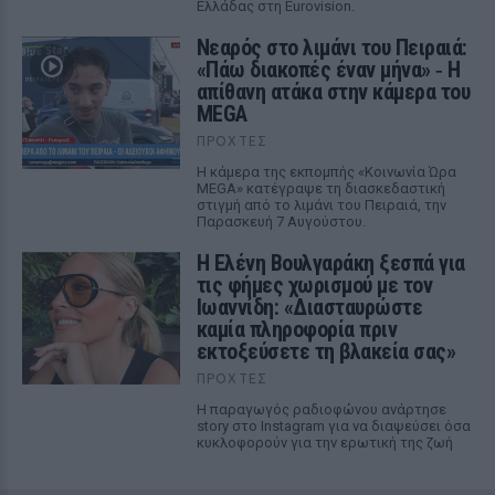
Ελλάδας στη Eurovision.
Νεαρός στο λιμάνι του Πειραιά:
«Πάω διακοπές έναν μήνα» ‑ Η
απίθανη ατάκα στην κάμερα του
MEGA
ΠΡΟΧΤΈΣ
Η κάμερα της εκπομπής «Κοινωνία Ώρα
MEGA» κατέγραψε τη διασκεδαστική
στιγμή από το λιμάνι του Πειραιά, την
Παρασκευή 7 Αυγούστου.
Η Ελένη Βουλγαράκη ξεσπά για
τις φήμες χωρισμού με τον
Ιωαννίδη: «Διασταυρώστε
καμία πληροφορία πριν
εκτοξεύσετε τη βλακεία σας»
ΠΡΟΧΤΈΣ
Η παραγωγός ραδιοφώνου ανάρτησε
story στο Instagram για να διαψεύσει όσα
κυκλοφορούν για την ερωτική της ζωή