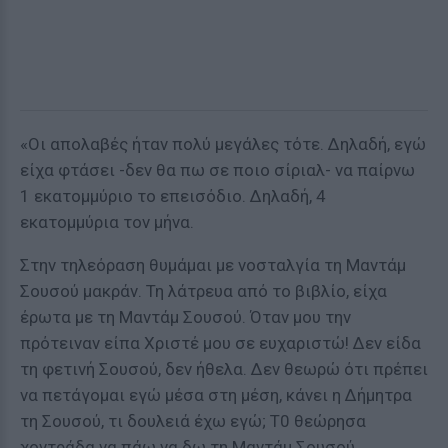
«Οι απολαβές ήταν πολύ μεγάλες τότε. Δηλαδή, εγώ
είχα φτάσει -δεν θα πω σε ποιο σίριαλ- να παίρνω
1 εκατομμύριο το επεισόδιο. Δηλαδή, 4
εκατομμύρια τον μήνα.
Στην τηλεόραση θυμάμαι με νοσταλγία τη Μαντάμ
Σουσού μακράν. Τη λάτρευα από το βιβλίο, είχα
έρωτα με τη Μαντάμ Σουσού. Όταν μου την
πρότειναν είπα Χριστέ μου σε ευχαριστώ! Δεν είδα
τη φετινή Σουσού, δεν ήθελα. Δεν θεωρώ ότι πρέπει
να πετάγομαι εγώ μέσα στη μέση, κάνει η Δήμητρα
τη Σουσού, τι δουλειά έχω εγώ; Τ0 θεώρησα
χοντράδα να πάω να δω τη Μαντάμ Σουσού.