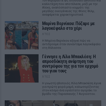
Τον θυμόμαστε ως σπουδαίο ηθοποιό και
καλλιτέχνη που αποτέλεσε, μαζί με την
Αλίκη, αναπόσπαστο κομμάτι της
μεγάλης οικογένειας της Φίνος Φιλμ,
αναφέρεται χαρακτηριστικά
Μαρίνα Βερνίκου: Πόζαρε με
λαγοκέφαλο στο χέρι
ΧΤΕΣ
Η Μαρίνα Βερνίκου εξηγεί πώς να
αντιδρούμε όταν συναντάμε λαγοκέφαλο
στη θάλασσα
Γέννησε η Λίλα Μπακλέση: Η
απροσδόκητη ανάρτηση του
συντρόφου της για τον ερχομό
του γιου τους
ΧΤΕΣ
Η γνωστή ηθοποιός Λίλα Μπακλέση έγινε
για πρώτη φορά μαμά, καλωσορίζοντας
στον κόσμο ένα υγιέστατο αγοράκι το
βράδυ της Παρασκευής 7 Αυγούστου.