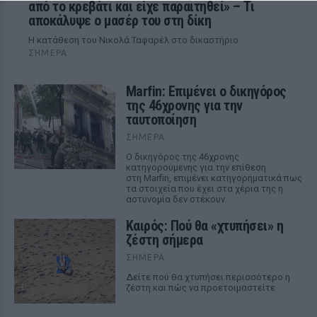
από το κρεβάτι και είχε παραιτηθεί» – Τι
αποκάλυψε ο μασέρ του στη δίκη
Η κατάθεση του Νικολά Ταφαρέλ στο δικαστήριο
ΣΉΜΕΡΑ
Marfin: Επιμένει ο δικηγόρος
της 46χρονης για την
ταυτοποίηση
ΣΉΜΕΡΑ
Ο δικηγόρος της 46χρονης
κατηγορούμενης για την επίθεση
στη Marfin, επιμένει κατηγορηματικά πως
τα στοιχεία που έχει στα χέρια της η
αστυνομία δεν στέκουν.
Καιρός: Πού θα «χτυπήσει» η
ζέστη σήμερα
ΣΉΜΕΡΑ
Δείτε πού θα χτυπήσει περισσότερο η
ζέστη και πώς να προετοιμαστείτε