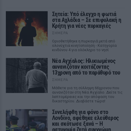
Σητεία: Υπό έλεγχο η φωτιά
στα Αχλάδια – Σε επιφυλακή η
Κρήτη για νέες πυρκαγιές
ΣΉΜΕΡΑ
Οριοθετήθηκε η πυρκαγιά μετά από
ολονύχτια κινητοποίηση - Κατηγορία
κινδύνου 4 για ολόκληρο το νησί
Νέα Αγχίαλος: Ηλικιωμένος
αυνανιζόταν κοιτάζοντας
13χρονη από το παράθυρό του
ΣΉΜΕΡΑ
Μάθετε για τη σύλληψη 66χρονου που
αυνανιζόταν στη Νέα Αγχίαλο. Δείτε τις
λεπτομέρειες και την απόφαση του
δικαστηρίου. Διαβάστε τώρα!
Συνελήφθη για φόνο στο
Λονδίνο, αφέθηκε ελεύθερος
και σκότωσε ξανά – Η
αστυνομία ζητά συγγνώμη