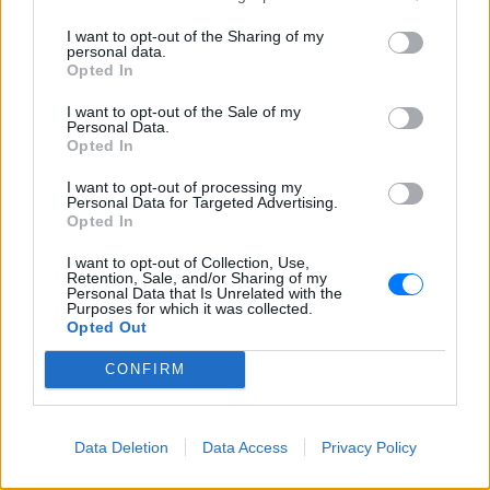
πάρτι
I want to opt-out of the Sharing of my
ΣΉΜΕΡΑ
personal data.
Opted In
Χοροί, φωνές, φωτογραφίες: Λες και
ήταν σε κλαμπ
I want to opt-out of the Sale of my
Personal Data.
«Δεν δεχόμαστε τελεσίγραφα»:
Opted In
Η απάντηση της Ιταλίας στην
Ισπανία
I want to opt-out of processing my
Personal Data for Targeted Advertising.
ΣΉΜΕΡΑ
Opted In
Αμετάπειστη παραμένει η ιταλική
κυβέρνηση
I want to opt-out of Collection, Use,
Retention, Sale, and/or Sharing of my
Personal Data that Is Unrelated with the
Purposes for which it was collected.
Opted Out
CONFIRM
Data Deletion
Data Access
Privacy Policy
Μαραντόνα: «Ήταν πρησμένος, δεν σηκωνόταν