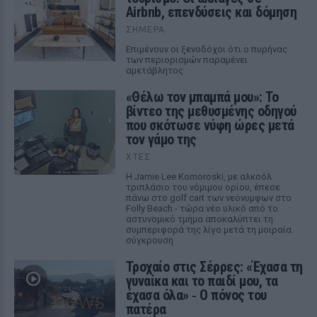
Airbnb, επενδύσεις και δόμηση
ΣΉΜΕΡΑ
Επιμένουν οι ξενοδόχοι ότι ο πυρήνας
των περιορισμών παραμένει
αμετάβλητος
«Θέλω τον μπαμπά μου»: Το
βίντεο της μεθυσμένης οδηγού
που σκότωσε νύφη ώρες μετά
τον γάμο της
ΧΤΕΣ
Η Jamie Lee Komoroski, με αλκοόλ
τριπλάσιο του νόμιμου ορίου, έπεσε
πάνω στο golf cart των νεόνυμφων στο
Folly Beach - τώρα νέο υλικό από το
αστυνομικό τμήμα αποκαλύπτει τη
συμπεριφορά της λίγο μετά τη μοιραία
σύγκρουση
Τροχαίο στις Σέρρες: «Έχασα τη
γυναίκα και το παιδί μου, τα
έχασα όλα» ‑ Ο πόνος του
πατέρα