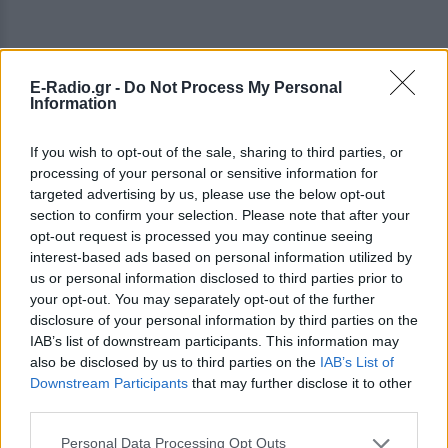
E-Radio.gr -
Do Not Process My Personal
Information
ΔΕΙΤΕ ΕΠΙΣΗΣ
If you wish to opt-out of the sale, sharing to third parties, or
processing of your personal or sensitive information for
ΣΤΗΝ ΙΔΙΑ ΚΑΤΗΓΟΡΙΑ
targeted advertising by us, please use the below opt-out
section to confirm your selection. Please note that after your
Πάνω από 45.000 διελεύσεις
opt-out request is processed you may continue seeing
ημερησίως στους Ευζώνους:
interest-based ads based on personal information utilized by
Μαζική άφιξη τουριστών από
us or personal information disclosed to third parties prior to
τα Βαλκάνια
your opt-out. You may separately opt-out of the further
ΣΉΜΕΡΑ
disclosure of your personal information by third parties on the
Προσωρινή αναστολή των βιομετρικών
IAB’s list of downstream participants. This information may
ελέγχων για να επισπευστεί η διέλευση
also be disclosed by us to third parties on the
IAB’s List of
των ταξιδιωτών
Downstream Participants
that may further disclose it to other
Μύκονος: Ιταλοί τουρίστες
third parties.
έκαναν «κλαμπ» βανάκι transfer
‑ Αντιδράσεις για το ξέφρενο
Personal Data Processing Opt Outs