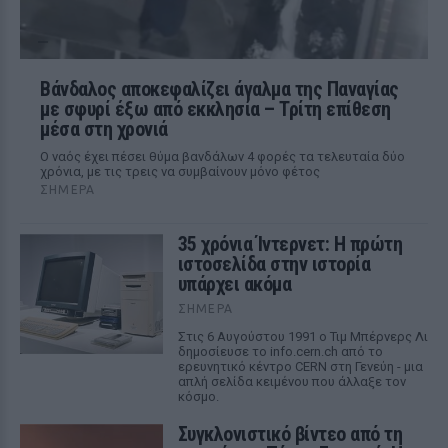
Βάνδαλος αποκεφαλίζει άγαλμα της Παναγίας
με σφυρί έξω από εκκλησία – Τρίτη επίθεση
μέσα στη χρονιά
Ο ναός έχει πέσει θύμα βανδάλων 4 φορές τα τελευταία δύο
χρόνια, με τις τρεις να συμβαίνουν μόνο φέτος
ΣΉΜΕΡΑ
35 χρόνια Ίντερνετ: Η πρώτη
ιστοσελίδα στην ιστορία
υπάρχει ακόμα
ΣΉΜΕΡΑ
Στις 6 Αυγούστου 1991 ο Τιμ Μπέρνερς Λι
δημοσίευσε το info.cern.ch από το
ερευνητικό κέντρο CERN στη Γενεύη - μια
απλή σελίδα κειμένου που άλλαξε τον
κόσμο.
Συγκλονιστικό βίντεο από τη