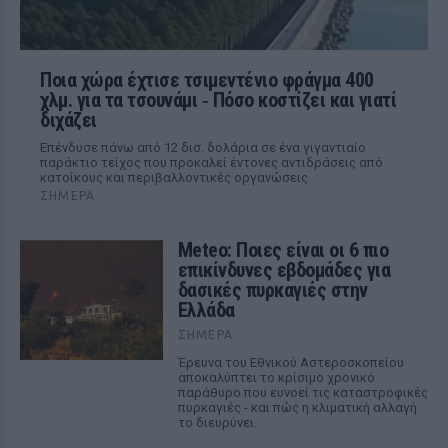
Ποια χώρα έχτισε τσιμεντένιο φράγμα 400
χλμ. για τα τσουνάμι ‑ Πόσο κοστίζει και γιατί
διχάζει
Επένδυσε πάνω από 12 δισ. δολάρια σε ένα γιγαντιαίο
παράκτιο τείχος που προκαλεί έντονες αντιδράσεις από
κατοίκους και περιβαλλοντικές οργανώσεις
ΣΉΜΕΡΑ
Meteo: Ποιες είναι οι 6 πιο
επικίνδυνες εβδομάδες για
δασικές πυρκαγιές στην
Ελλάδα
ΣΉΜΕΡΑ
Έρευνα του Εθνικού Αστεροσκοπείου
αποκαλύπτει το κρίσιμο χρονικό
παράθυρο που ευνοεί τις καταστροφικές
πυρκαγιές - και πώς η κλιματική αλλαγή
το διευρύνει.