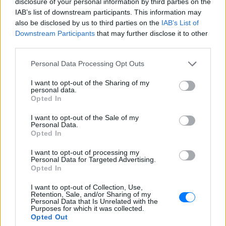
disclosure of your personal information by third parties on the
IAB’s list of downstream participants. This information may
also be disclosed by us to third parties on the
IAB’s List of
Downstream Participants
that may further disclose it to other
third parties.
Personal Data Processing Opt Outs
I want to opt-out of the Sharing of my
personal data.
Opted In
ΔΕΙΤΕ ΕΠΙΣΗΣ
I want to opt-out of the Sale of my
Personal Data.
Opted In
ΣΤΗΝ ΙΔΙΑ ΚΑΤΗΓΟΡΙΑ
I want to opt-out of processing my
Personal Data for Targeted Advertising.
Ο εκλεκτός του Τραμπ: Το
Opted In
κρυφό σχέδιο διαδοχής στην
ηγεσία του MAGA
I want to opt-out of Collection, Use,
Retention, Sale, and/or Sharing of my
ΣΉΜΕΡΑ
Personal Data that Is Unrelated with the
Purposes for which it was collected.
Ο Ντόναλντ Τραμπ φέρεται να έδωσε
Opted Out
ιδιωτικά το πιο ξεκάθαρο μέχρι σήμερα
σήμα υπέρ του αντιπροέδρου ως