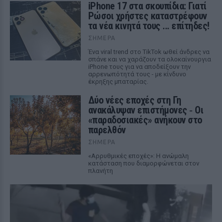
iPhone 17 στα σκουπίδια: Γιατί
Ρώσοι χρήστες καταστρέφουν
τα νέα κινητά τους ... επίτηδες!
ΣΉΜΕΡΑ
Ένα viral trend στο TikTok ωθεί άνδρες να
σπάνε και να χαράζουν τα ολοκαίνουργια
iPhone τους για να αποδείξουν την
αρρενωπότητά τους - με κίνδυνο
έκρηξης μπαταρίας.
Δύο νέες εποχές στη Γη
ανακάλυψαν επιστήμονες ‑ Oι
«παραδοσιακές» ανήκουν στο
παρελθόν
ΣΉΜΕΡΑ
«Αρρυθμικές εποχές»: Η ανώμαλη
κατάσταση που διαμορφώνεται στον
πλανήτη