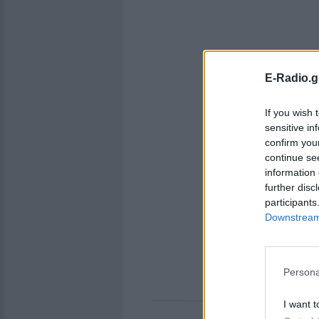
E-Radio.g
If you wish 
sensitive in
confirm you
continue se
information 
further disc
participants
Downstream 
Persona
I want t