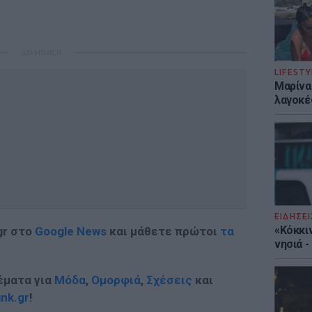
ΔΙΑΦΗΜΙΣΗ
LIFESTY
Μαρίνα
λαγοκέ
ΕΙΔΗΣΕΙ
«Κόκκι
gr στο
Google News
και μάθετε πρώτοι
τα
νησιά 
έματα για
Μόδα
,
Ομορφιά
,
Σχέσεις
και
ink.gr
!