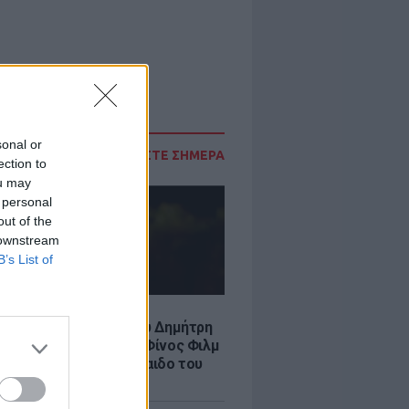
sonal or
ΔΙΑΒΑΣΤΕ ΣΗΜΕΡΑ
ection to
ou may
 personal
out of the
 downstream
B’s List of
LE
νια από τον θάνατο του Δημήτρη
χαήλ: Η ανάρτηση της Φίνος Φιλμ
 «γοητευτικό λεβεντόπαιδο του
κού σινεμά»