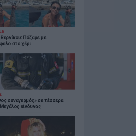
LE
 Βερνίκου: Πόζαρε με
φαλο στο χέρι
Σ
νος συναγερμός» σε τέσσερα
- Μεγάλος κίνδυνος