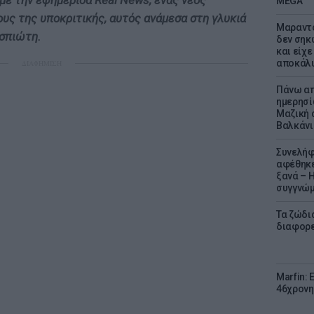
με την εφημερίδα Real News, ένας νέος
MEGA
υς της υποκριτικής, αυτός ανάμεσα στη γλυκιά
Μαραντό
Ασπιώτη.
δεν σηκ
και είχε
αποκάλυ
ΔΙΑΦΗΜΙΣΗ
Πάνω απ
ημερησί
Μαζική 
Βαλκάνι
Συνελήφ
αφέθηκε
ξανά – 
συγγνώ
Τα ζώδια
διαφορ
Marfin: 
46χρονη