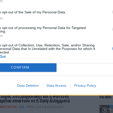
In
νσταντίνος είχαν καταφέρει μέχρι πρότινος
τους, μιας και λίγοι θα μπορούσαν να
o opt-out of the Sale of my Personal Data.
 κατέληγαν να γίνουν ζευγάρι. Πλέον, όμως,
In
φθεί και οι δυο τους απολαμβάνουν τον
to opt-out of processing my Personal Data for Targeted
ing.
ΕΙΔΗΣΕΙ
In
Καιρός:
σήμερα
o opt-out of Collection, Use, Retention, Sale, and/or Sharing
ersonal Data that Is Unrelated with the Purposes for which it
τεινή Αθερίδου διασκέδαζε στον Σταυρό του
lected.
ίστρια Μαρίζα Ρίζου.
Out
CONFIRM
Data Deletion
Data Access
Privacy Policy
ΕΙΔΗΣΕΙ
Αύγουσ
Σπύρος Χατζηαγγελάκης και η Φωτεινή
56.000 
ερίδου απαντούν σε E‑Daily Διλήμματα
ΝΕΝΤΕΥΞΗ
LOL
ΠΡΙΝ 328 ΕΒΔΟΜΆΔΕΣ