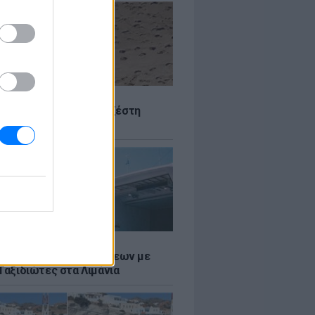
Σ
 Πού θα «χτυπήσει» η ζέστη
Σ
τος: Ρεκόρ Αναχωρήσεων με
Ταξιδιώτες στα Λιμάνια