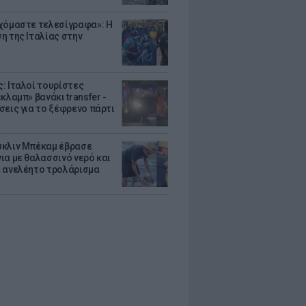
χόμαστε τελεσίγραφα»: Η
η της Ιταλίας στην
: Ιταλοί τουρίστες
κλαμπ» βανάκι transfer -
σεις για το ξέφρενο πάρτι
κλιν Μπέκαμ έβρασε
ια με θαλασσινό νερό και
 ανελέητο τρολάρισμα