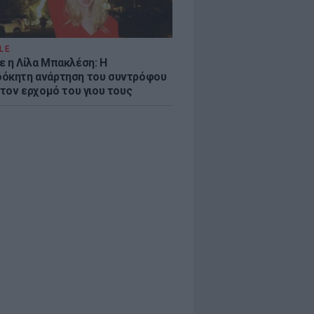
LE
ε η Λίλα Μπακλέση: Η
όκητη ανάρτηση του συντρόφου
 τον ερχομό του γιου τους