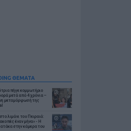
DING ΘΕΜΑΤΑ
τρια πήγε κομμωτήριο
ορά μετά από 4 χρόνια –
νη μεταμόρφωσή της
al
στο λιμάνι του Πειραιά:
ακοπές έναν μήνα» - Η
 ατάκα στην κάμερα του