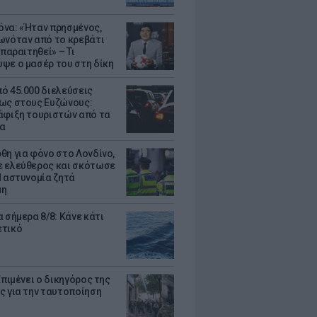
να: «Ήταν πρησμένος,
ωνόταν από το κρεβάτι
 παραιτηθεί» – Τι
ψε ο μασέρ του στη δίκη
ό 45.000 διελεύσεις
ως στους Ευζώνους:
άφιξη τουριστών από τα
α
θη για φόνο στο Λονδίνο,
 ελεύθερος και σκότωσε
Η αστυνομία ζητά
μη
 σήμερα 8/8: Κάνε κάτι
ετικό
Επιμένει ο δικηγόρος της
ς για την ταυτοποίηση