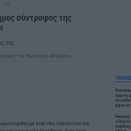
LOID
ημος σύντροφος της 
υ
ς της
ΔΙΑΦΗΜΙΣΗ
TREN
Νοσηλεύ
πρώτη φ
Η απίθα
έγινε vir
Νεαρός 
«Πάω δι
 ερωτευμένη με έναν νέο, γοητευτικό και
απίθανη