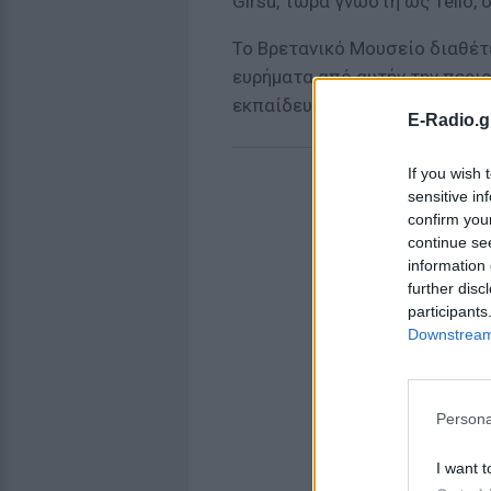
Girsu, τώρα γνωστή ως Tello, σ
Το Βρετανικό Μουσείο διαθέτ
ευρήματα από αυτήν την περιο
εκπαίδευση ιρακινών αρχαιολ
E-Radio.g
If you wish 
sensitive in
confirm you
continue se
information 
further disc
participants
Downstream 
Persona
I want t