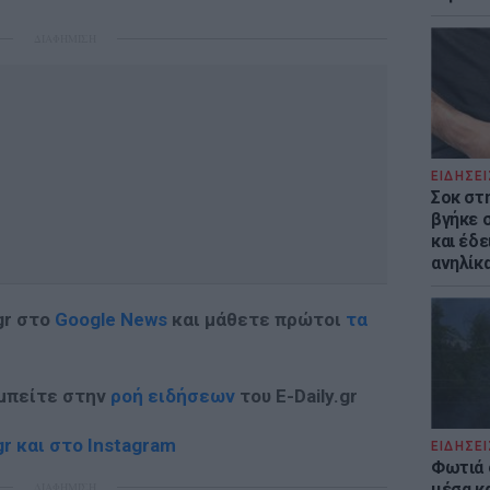
ΔΙΑΦΗΜΙΣΗ
ΕΙΔΗΣΕΙ
Σοκ στ
βγήκε 
και έδε
ανηλίκα
gr στο
Google News
και μάθετε πρώτοι
τα
 μπείτε στην
ροή ειδήσεων
του E-Daily.gr
r και στο Instagram
ΕΙΔΗΣΕΙ
Φωτιά 
ΔΙΑΦΗΜΙΣΗ
μέσα κ