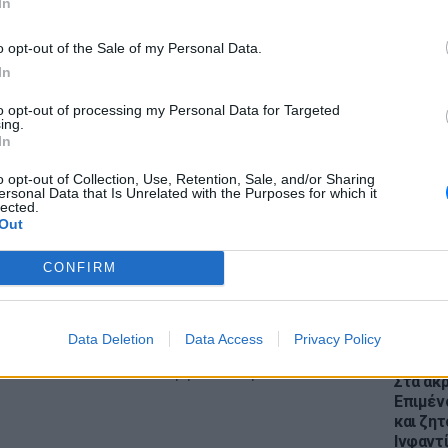
In
o opt-out of the Sale of my Personal Data.
In
to opt-out of processing my Personal Data for Targeted
ing.
ΕΙΔΗΣΕΙ
In
Θέουτα:
ς του Βρετανικού Μουσείου, δήλωσε: «Το
γεμάτο
o opt-out of Collection, Use, Retention, Sale, and/or Sharing
ολύτως αφοσιωμένο στην καταπολέμηση του
ersonal Data that Is Unrelated with the Purposes for which it
παραμέ
lected.
καταστροφής της πολιτιστικής κληρονομιάς.
Out
 αφορά όλους μας. Είμαι ευτυχής που είμαστε
 επιστροφή αυτών των σημαντικών
CONFIRM
της Πρεσβείας του Ιράκ στο Λονδίνο. Είναι
έσεών μας με τους Ιρακινούς συναδέλφους
Data Deletion
Data Access
Privacy Policy
αι πολλά χρόνια και επεκτάθηκαν μέσω του
ΕΙΔΗΣΕΙ
 Μουσείου που λειτουργεί στο Ιράκ».
Στα άκ
Επιμέν
και ζητ
Ινφαντ