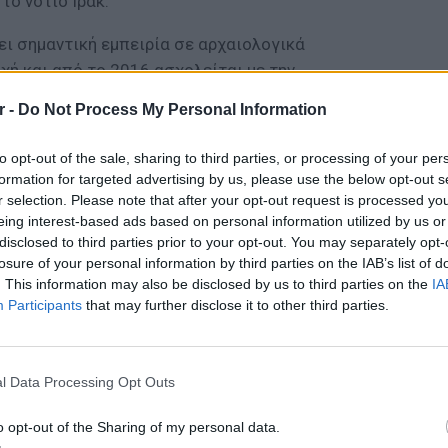
το νότιο Ιράκ.
ει σημαντική εμπειρία σε αρχαιολογικά
χή και από το 2016 ασχολείται με την
όγων σε χώρους ανασκαφής στο Tello.
r -
Do Not Process My Personal Information
ΔΙΑΦΗΜΙΣΗ
to opt-out of the sale, sharing to third parties, or processing of your per
formation for targeted advertising by us, please use the below opt-out s
r selection. Please note that after your opt-out request is processed y
eing interest-based ads based on personal information utilized by us or
disclosed to third parties prior to your opt-out. You may separately opt-
losure of your personal information by third parties on the IAB’s list of
. This information may also be disclosed by us to third parties on the
IA
Participants
that may further disclose it to other third parties.
ΕΙΔΗΣΕΙ
Συμφων
l Data Processing Opt Outs
Στην αμ
ευρώ
o opt-out of the Sharing of my personal data.