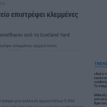
ΟΣ
είο επιστρέφει κλεμμένες 
ασχέθηκαν από τη Scotland Yard
ΔΙΑΦΗΜΙΣΗ
TREN
«Καλό τα
λευκό κ
υιοθετή
Το σπαρ
Meta έξυ
εστιατό
στρέψει μια συλλογή αρχαιοτήτων 5.000
Βρετανί