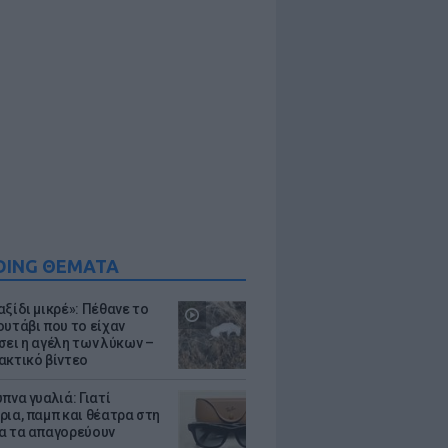
DING ΘΕΜΑΤΑ
ξίδι μικρέ»: Πέθανε το
ουτάβι που το είχαν
σει η αγέλη των λύκων –
ακτικό βίντεο
πνα γυαλιά: Γιατί
ρια, παμπ και θέατρα στη
α τα απαγορεύουν