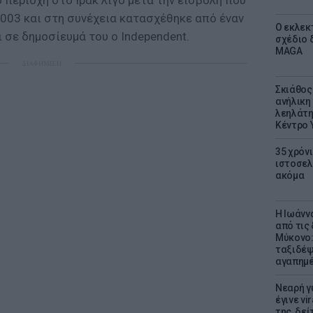
 περιοχή στο Ιράκ λίγο μετά την εισβολή που
003 και στη συνέχεια κατασχέθηκε από έναν
Ο εκλεκ
 σε δημοσίευμά του ο Independent.
σχέδιο 
MAGA
ΔΙΑΦΗΜΙΣΗ
Σκιάθος:
ανήλικη 
λεηλάτη
Κέντρο 
35 χρόν
ιστοσελ
ακόμα
Η Ιωάνν
από τις
Μύκονο:
ταξιδέψε
αγαπημέ
Νεαρή γ
έγινε vi
της, δε