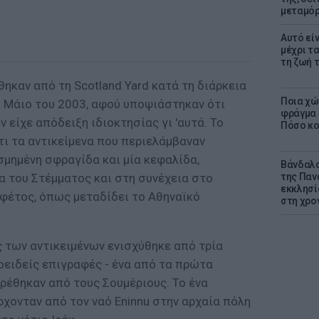
μεταμό
Αυτό εί
μέχρι τ
τη ζωή 
ηκαν από τη Scotland Yard κατά τη διάρκεια
Ποια χώ
ο Μάιο του 2003, αφού υποψιάστηκαν ότι
φράγμα 4
ν είχε απόδειξη ιδιοκτησίας γι 'αυτά. Το
Πόσο κοσ
ι τα αντικείμενα που περιελάμβαναν
σμημένη σφραγίδα και μία κεφαλίδα,
Βάνδαλο
α του Στέμματος και στη συνέχεια στο
της Παν
εκκλησί
φέτος, όπως μεταδίδει το Αθηναϊκό
στη χρο
 των αντικειμένων ενισχύθηκε από τρία
οειδείς επιγραφές - ένα από τα πρώτα
ρέθηκαν από τους Σουμέριους. Το ένα
ρχονταν από τον ναό Eninnu στην αρχαία πόλη