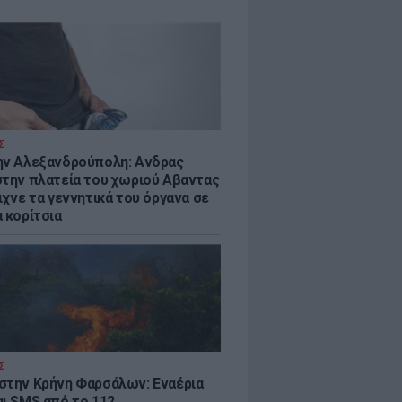
Σ
ην Αλεξανδρούπολη: Ανδρας
στην πλατεία του χωριού Αβαντας
ιχνε τα γεννητικά του όργανα σε
 κορίτσια
Σ
στην Κρήνη Φαρσάλων: Εναέρια
αι SMS από το 112