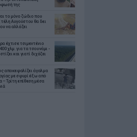
ρφωσή της
ναι το μόνο ζώδιο που
α τέλη Αυγούστου θα δει
του να αλλάζει
ρα έχτισε τσιμεντένιο
00 χλμ. για τα τσουνάμι -
τίζει και γιατί διχάζει
ς αποκεφαλίζει άγαλμα
αγίας με σφυρί έξω από
α – Τρίτη επίθεση μέσα
νιά