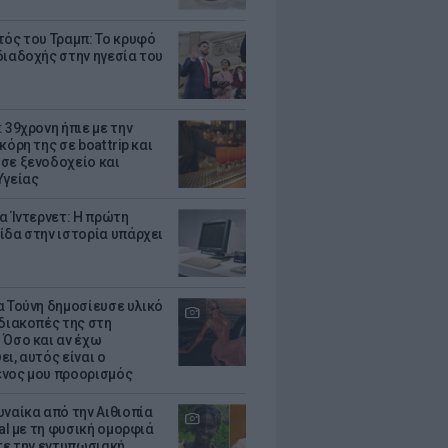
τός του Τραμπ: Το κρυφό
διαδοχής στην ηγεσία του
 39χρονη ήπιε με την
κόρη της σε boat trip και
σε ξενοδοχείο και
Υγείας
ια Ίντερνετ: Η πρώτη
ίδα στην ιστορία υπάρχει
α Τούνη δημοσίευσε υλικό
 διακοπές της στη
 Όσο και αν έχω
ι, αυτός είναι ο
νος μου προορισμός
υναίκα από την Αιθιοπία
ral με τη φυσική ομορφιά
ίτε την εντυπωσιακή