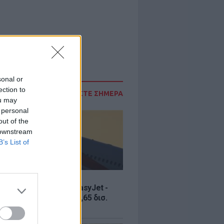
sonal or
ection to
ΔΙΑΒΑΣΤΕ ΣΗΜΕΡΑ
ou may
 personal
out of the
 downstream
B’s List of
Σ
ία εξαγοράς για την EasyJet -
ερικανική Appolo για 6,65 δισ.