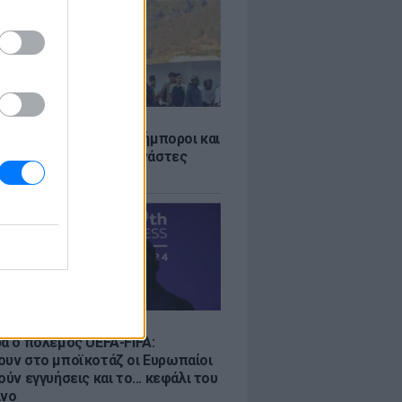
Σ
 «Οι κάτοικοι είναι ανήμποροι και
ι αγωνία» - 5.000 μετανάστες
νουν στην περιοχή
Σ
ρα ο πόλεμος UEFA-FIFA:
ουν στο μποϊκοτάζ οι Ευρωπαίοι
ούν εγγυήσεις και το... κεφάλι του
ίνο