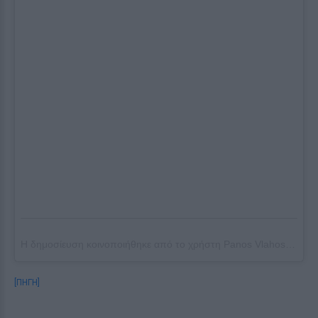
Η δημοσίευση κοινοποιήθηκε από το χρήστη
Panos Vlahos
(@pano
[ΠΗΓΗ]