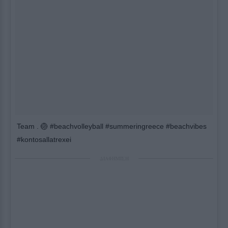
Team . 🏐 #beachvolleyball #summeringreece #beachvibes
#kontosallatrexei
ΔΙΑΦΗΜΙΣΗ