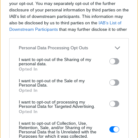
your opt-out. You may separately opt-out of the further
disclosure of your personal information by third parties on the
IAB’s list of downstream participants. This information may
also be disclosed by us to third parties on the
IAB’s List of
Downstream Participants
that may further disclose it to other
third parties.
Personal Data Processing Opt Outs
I want to opt-out of the Sharing of my
personal data.
Opted In
ΔΕΙΤΕ ΕΠΙΣΗΣ
I want to opt-out of the Sale of my
Personal Data.
Opted In
ΣΤΗΝ ΙΔΙΑ ΚΑΤΗΓΟΡΙΑ
I want to opt-out of processing my
Personal Data for Targeted Advertising.
Νοσηλεύτρια πήγε κομμωτήριο
Opted In
πρώτη φορά μετά από 4 χρόνια
I want to opt-out of Collection, Use,
– Η απίθανη μεταμόρφωσή της
Retention, Sale, and/or Sharing of my
έγινε viral
Personal Data that Is Unrelated with the
Purposes for which it was collected.