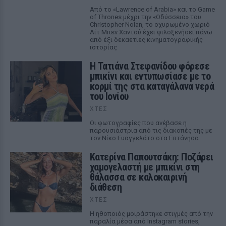
Από το «Lawrence of Arabia» και το Game
of Thrones μέχρι την «Οδύσσεια» του
Christopher Nolan, το οχυρωμένο χωριό
Αΐτ Μπεν Χαντού έχει φιλοξενήσει πάνω
από έξι δεκαετίες κινηματογραφικής
ιστορίας
Η Τατιάνα Στεφανίδου φόρεσε
μπικίνι και εντυπωσίασε με το
κορμί της στα καταγάλανα νερά
του Ιονίου
ΧΤΕΣ
Οι φωτογραφίες που ανέβασε η
παρουσιάστρια από τις διακοπές της με
τον Νίκο Ευαγγελάτο στα Επτάνησα
Κατερίνα Παπουτσάκη: Ποζάρει
χαμογελαστή με μπικίνι στη
θάλασσα σε καλοκαιρινή
διάθεση
ΧΤΕΣ
Η ηθοποιός μοιράστηκε στιγμές από την
παραλία μέσα από Instagram stories,