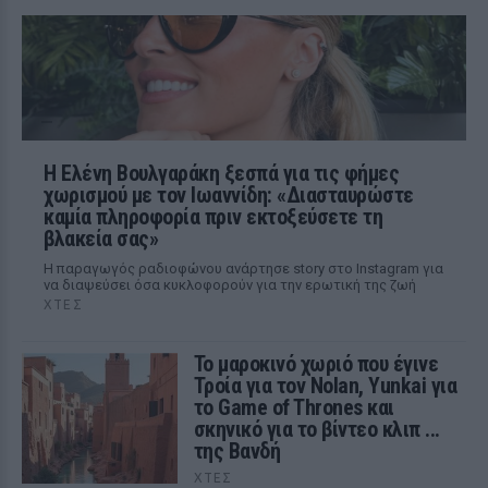
Η Ελένη Βουλγαράκη ξεσπά για τις φήμες
χωρισμού με τον Ιωαννίδη: «Διασταυρώστε
καμία πληροφορία πριν εκτοξεύσετε τη
βλακεία σας»
Η παραγωγός ραδιοφώνου ανάρτησε story στο Instagram για
να διαψεύσει όσα κυκλοφορούν για την ερωτική της ζωή
ΧΤΕΣ
Το μαροκινό χωριό που έγινε
Τροία για τον Nolan, Yunkai για
το Game of Thrones και
σκηνικό για το βίντεο κλιπ ...
της Βανδή
ΧΤΕΣ