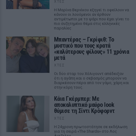
ΧΤΕΣ
Η Μαρίνα Βερνίκου εξηγεί τι οφείλουν να
κάνουν οι λουόμενοι αν έρθουν
αντιμέτωποι με το ψάρι που έχει γίνει το
πιο συζητημένο θέμα στις ελληνικές
παραλίες
Μπαντέρας – Γκρίφιθ: Το
μυστικό που τους κρατά
«καλύτερους φίλους» 11 χρόνια
μετά
ΧΤΕΣ
Οι δύο σταρ του Χόλιγουντ απέδειξαν
ότι η αγάπη και ο σεβασμός μπορούν να
διαρκέσουν πέρα από τον γάμο, χάρη και
στην κόρη τους.
Κάια Γκέρμπερ: Με
αποκαλυπτικό μαύρο look
θύμισε τη Σίντι Κρόφορντ
ΧΤΕΣ
Η 24χρονη πρωτοστάτησε σε εκδήλωση
για τη σειρά «The Shards» στο Λος
Αντζελες